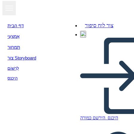
צור לוח סיפור
דף הבית
אֶמְצָעִי
הצג כמצגת
תמחור
צור Storyboard
לִרְשׁוֹם
היכנס
היכנס
הירשם כמורה
Šablóna Kocky Príbehu