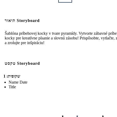
תיאור Storyboard
Šablóna príbehovej kocky v tvare pyramídy. Vytvorte zábavné príb
kocky pre kreatívne písanie a slovnú zásobu! Prispôsobte, vytlačte, 
a zrolujte pre inšpiráciu!
טקסט Storyboard
שקופית: 1
Name Date
Title