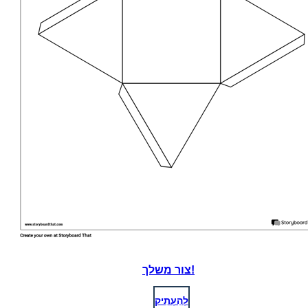
צור משלך!
לְהַעְתִיק