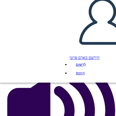
Pyramídy
העתק את לוח התכנון הזה
ליצור לוח תכנון
הפעל מצגת
לקרוא לי
הירשם כאדם פרטי
לִרְשׁוֹם
היכנס