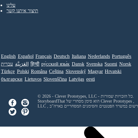
עלינו
תיצור איתנו קשר
English
Español
Français
Deutsch
Italiana
Nederlands
Português
Norsk
Suomi
Svenska
Dansk
ру́сский язы́к
हिन्दी
العَرَبِيَّة
עברית
Türkçe
Polski
Româna
Ceština
Slovenský
Magyar
Hrvatski
български
Lietuvos
Slovenščina
Latvijas
eesti
© 2026 - Clever Prototypes, LLC - כל הזכויות שמורות.
Clever Prototypes ,
StoryboardThat הוא סימן מסחרי של
 ורשום במשרד הפטנטים והסימנים המסחריים בארה"ב
LLC