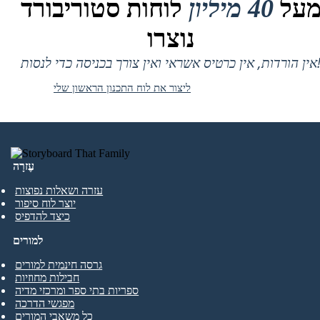
על
40 מיליון
לוחות סטוריבורד
נוצרו
 אין כרטיס אשראי ואין צורך בכניסה כדי לנסות!
ליצור את לוח התכנון הראשון שלי
עֶזרָה
עזרה ושאלות נפוצות
יוצר לוח סיפור
כיצד להדפיס
למורים
גרסה חינמית למורים
חבילות מחוזיות
ספריות בתי ספר ומרכזי מדיה
מפגשי הדרכה
כל משאבי המורים