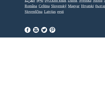
Suomi
Svenska
Dansk
ру́сский язы́к
हिन्दी
العَرَبِيَّة
Româna
Ceština
Slovenský
Magyar
Hrvatski
бълга
Slovenščina
Latvijas
eesti