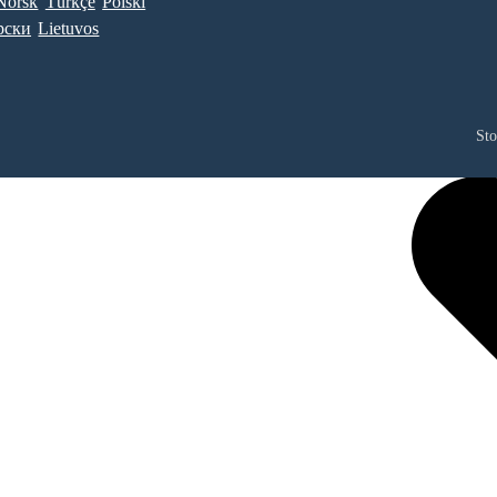
Norsk
Türkçe
Polski
рски
Lietuvos