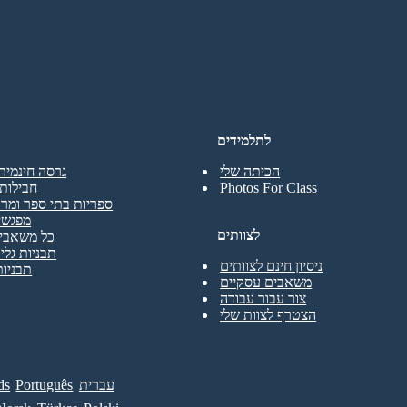
לתלמידים
הכיתה שלי
גרסה חינמית
Photos For Class
חבילות 
ספריות בתי ספר ומרכ
מפגשי
לצוותים
כל משאבי 
תבניות גליו
ניסיון חינם לצוותים
תבניות
משאבים עסקיים
צור עבור עבודה
הצטרף לצוות שלי
עברית
Português
ds