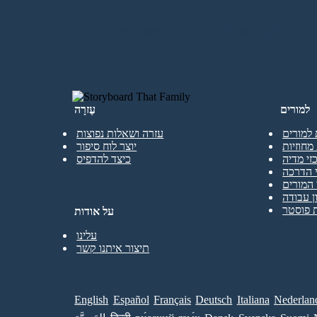
ליצור את לוח התכנון הראשון שלי
למורים
עֶזרָה
 למורים
עזרה ושאלות נפוצות
מחוזיות
יוצר לוח סיפור
זי מדיה
כיצד להדפיס
 הדרכה
המורים
ן עבודה
 פוסטר
על אודות
עלינו
תיצור איתנו קשר
English
Español
Français
Deutsch
Italiana
Nederlan