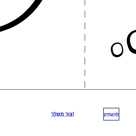
לְהַעְתִיק
צור משלך!