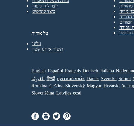
 למורים
עזרה ושאלות נפוצות
מחוזיות
יוצר לוח סיפור
זי מדיה
כיצד להדפיס
 הדרכה
המורים
ן עבודה
 פוסטר
על אודות
עלינו
תיצור איתנו קשר
English
Español
Français
Deutsch
Italiana
Nederlan
Suomi
Svenska
Dansk
ру́сский язы́к
हिन्दी
العَرَبِيَّة
Româna
Ceština
Slovenský
Magyar
Hrvatski
бълга
Slovenščina
Latvijas
eesti