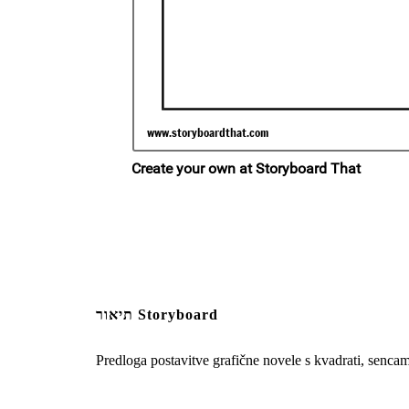
תיאור Storyboard
Predloga postavitve grafične novele s kvadrati, sencam