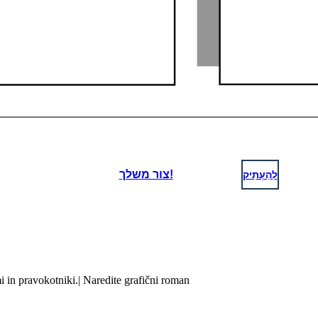
לְהַעְתִיק
צור משלך!
i in pravokotniki.| Naredite grafični roman