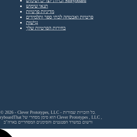
זכויות יוצרים ושימוש Storyboard
תנאי שימוש
מדיניות פרטיות
פרטיות ואבטחה לבתי ספר ותלמידים
נְגִישׁוּת
בחירות הפרטיות שלך
© 2026 - Clever Prototypes, LLC - כל הזכויות שמורות.
,
Clever Prototypes , LLC
StoryboardThat הוא סימן מסחרי של
ורשום במשרד הפטנטים והסימנים המסחריים בארה"ב