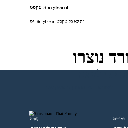
טקסט Storyboard
יש Storyboard זה לא כל טקסט
ד נוצרו
ליצור את לוח התכנון הראשון שלי
למורים
עֶזרָה