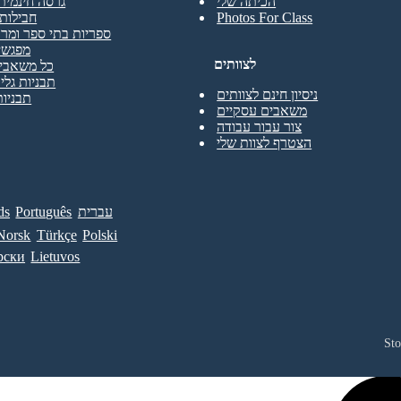
הכיתה שלי
גרסה חינמית
Photos For Class
חבילות 
ספריות בתי ספר ומרכ
מפגשי
לצוותים
כל משאבי 
תבניות גליו
ניסיון חינם לצוותים
תבניות
משאבים עסקיים
צור עבור עבודה
הצטרף לצוות שלי
עברית
Português
ds
Norsk
Türkçe
Polski
рски
Lietuvos