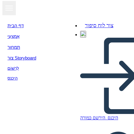
צור לוח סיפור
דף הבית
אֶמְצָעִי
תמחור
צור Storyboard
לִרְשׁוֹם
היכנס
היכנס
הירשם כמורה