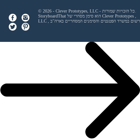
© 2026 - Clever Prototypes, LLC - כל הזכויות שמורות.
Clever Prototypes ,
StoryboardThat הוא סימן מסחרי של
 ורשום במשרד הפטנטים והסימנים המסחריים בארה"ב
LLC