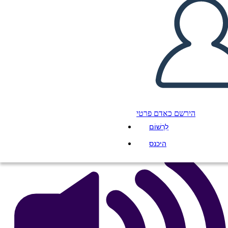
Allegori Character T-diagram
Mall
העתק את לוח התכנון הזה
ליצור לוח תכנון
הפעל מצגת
הירשם כאדם פרטי
לקרוא לי
לִרְשׁוֹם
היכנס