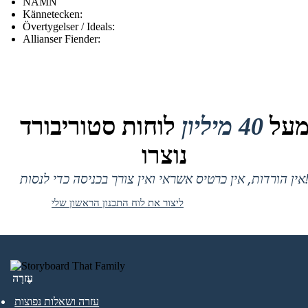
NAMN
Kännetecken:
Övertygelser / Ideals:
Allianser Fiender:
על
40 מיליון
לוחות סטוריבורד
נוצרו
 אין כרטיס אשראי ואין צורך בכניסה כדי לנסות!
ליצור את לוח התכנון הראשון שלי
עֶזרָה
עזרה ושאלות נפוצות