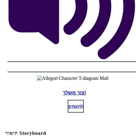
צור משלך!
לְהַעְתִיק
תיאור Storyboard