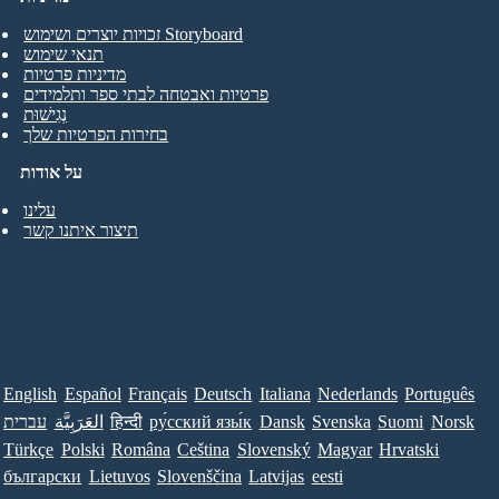
זכויות יוצרים ושימוש Storyboard
תנאי שימוש
מדיניות פרטיות
פרטיות ואבטחה לבתי ספר ותלמידים
נְגִישׁוּת
בחירות הפרטיות שלך
על אודות
עלינו
תיצור איתנו קשר
English
Español
Français
Deutsch
Italiana
Nederlands
Português
Norsk
Suomi
Svenska
Dansk
ру́сский язы́к
हिन्दी
العَرَبِيَّة
עברית
Türkçe
Polski
Româna
Ceština
Slovenský
Magyar
Hrvatski
български
Lietuvos
Slovenščina
Latvijas
eesti