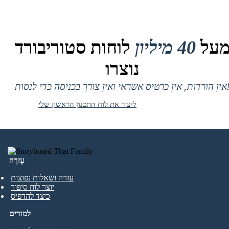
על
40 מיליון
לוחות סטוריבורד
נוצרו
 אין כרטיס אשראי ואין צורך בכניסה כדי לנסות!
ליצור את לוח התכנון הראשון שלי
עֶזרָה
עזרה ושאלות נפוצות
יוצר לוח סיפור
כיצד להדפיס
למורים