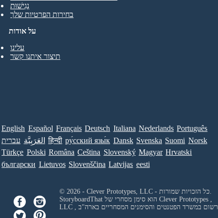
נְגִישׁוּת
בחירות הפרטיות שלך
על אודות
עלינו
תיצור איתנו קשר
English
Español
Français
Deutsch
Italiana
Nederlands
Português
Norsk
Suomi
Svenska
Dansk
ру́сский язы́к
हिन्दी
العَرَبِيَّة
עברית
Türkçe
Polski
Româna
Ceština
Slovenský
Magyar
Hrvatski
български
Lietuvos
Slovenščina
Latvijas
eesti
© 2026 - Clever Prototypes, LLC - כל הזכויות שמורות.
Clever Prototypes ,
StoryboardThat הוא סימן מסחרי של
 ורשום במשרד הפטנטים והסימנים המסחריים בארה"ב
LLC