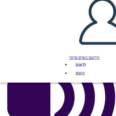
העתק את לוח התכנון הזה
ליצור לוח תכנון
הפעל מצגת
לקרוא לי
הירשם כאדם פרטי
לִרְשׁוֹם
היכנס