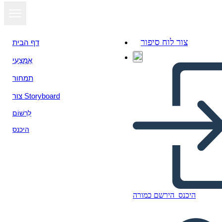
צור לוח סיפור
דף הבית
אֶמְצָעִי
הצג כמצגת
תמחור
צור Storyboard
לִרְשׁוֹם
היכנס
היכנס
הירשם כמורה
Edebi Eleman Çöpçü Avı