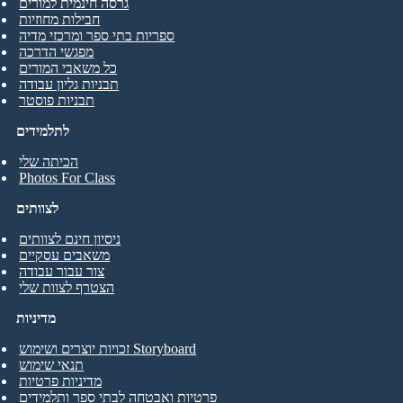
גרסה חינמית למורים
חבילות מחוזיות
ספריות בתי ספר ומרכזי מדיה
מפגשי הדרכה
כל משאבי המורים
תבניות גליון עבודה
תבניות פוסטר
לתלמידים
הכיתה שלי
Photos For Class
לצוותים
ניסיון חינם לצוותים
משאבים עסקיים
צור עבור עבודה
הצטרף לצוות שלי
מדיניות
זכויות יוצרים ושימוש Storyboard
תנאי שימוש
מדיניות פרטיות
פרטיות ואבטחה לבתי ספר ותלמידים