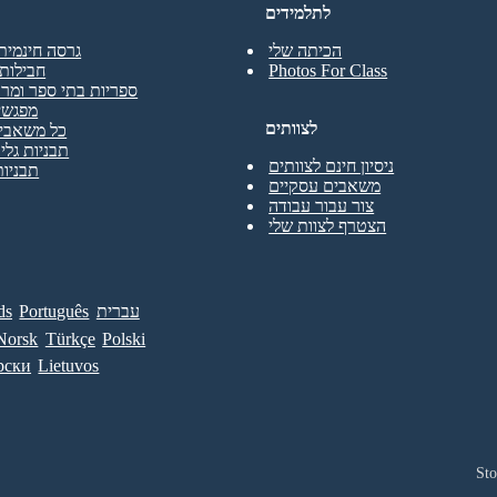
לתלמידים
הכיתה שלי
גרסה חינמית
Photos For Class
חבילות 
ספריות בתי ספר ומרכ
מפגשי
לצוותים
כל משאבי 
תבניות גליו
ניסיון חינם לצוותים
תבניות
משאבים עסקיים
צור עבור עבודה
הצטרף לצוות שלי
עברית
Português
ds
Norsk
Türkçe
Polski
рски
Lietuvos