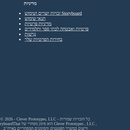
מדיניות
זכויות יוצרים ושימוש Storyboard
תנאי שימוש
מדיניות פרטיות
פרטיות ואבטחה לבתי ספר ותלמידים
נְגִישׁוּת
בחירות הפרטיות שלך
© 2026 - Clever Prototypes, LLC - כל הזכויות שמורות.
,
Clever Prototypes , LLC
StoryboardThat הוא סימן מסחרי של
ורשום במשרד הפטנטים והסימנים המסחריים בארה"ב