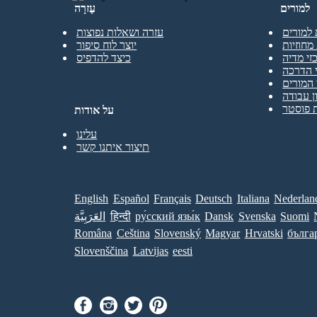
למורים
עֶזרָה
 למורים
עזרה ושאלות נפוצות
מחוזיות
יוצר לוח סיפור
זי מדיה
כיצד להדפיס
 הדרכה
המורים
ן עבודה
 פוסטר
על אודות
עלינו
תיצור איתנו קשר
English
Español
Français
Deutsch
Italiana
Nederlan
Suomi
Svenska
Dansk
ру́сский язы́к
हिन्दी
العَرَبِيَّة
Româna
Ceština
Slovenský
Magyar
Hrvatski
бълга
Slovenščina
Latvijas
eesti