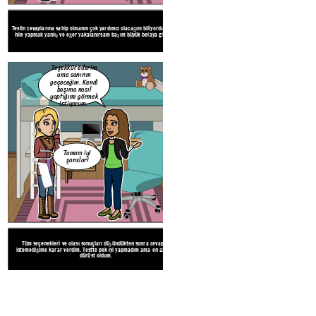
Tüm seçenekleri ve olası sonuçları düşündükte
Testin cevaplarına sahip olmanın çok yardımcı olacağını biliyordum. Ama
istemediğime karar verdim. Testte pek iyi yapm
hile yapmak yanlış ve eğer yakalanırsam başım büyük belaya girer ...
dürüst oldum.
Teşekkür ederim
ama sanırım
geçeceğim. Kendi
başıma nasıl
yaptığımı görmek
istiyorum.
Tamam iyi
şanslar!
Tüm seçenekleri ve olası sonuçları düşündükten sonra cevapları
istemediğime karar verdim. Testte pek iyi yapmadım ama en azından
dürüst oldum.