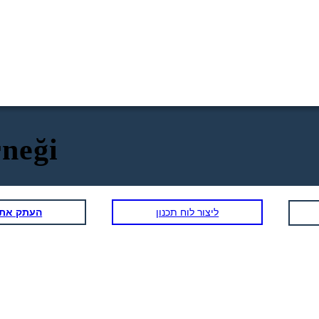
neği
ליצור לוח תכנון
העתק את ל
Teşekkür ederim
ama sanırım
, ne
geçeceğim. Kendi
yım?
başıma nasıl
yaptığımı görmek
istiyorum.