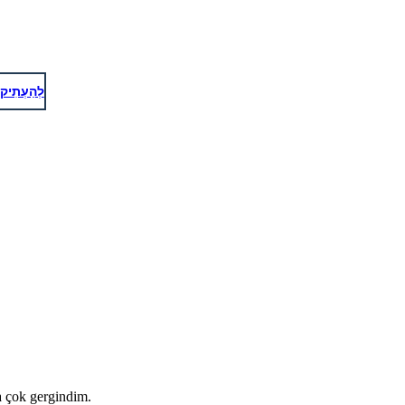
לְהַעְתִיק
a çok gergindim.