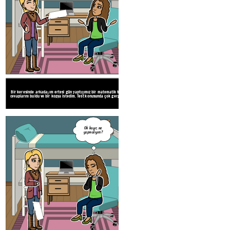
Bir keresinde arkadaşım ertesi gün yaptığımız bir matematik testinin
Testin cevaplarına sahip olmanın çok yardımcı olac
cevaplarını buldu ve bir kopya istedim. Test konusunda çok gergindim.
hile yapmak yanlış ve eğer yakalanırsam başım büy
Create your own at Storyboard That
Teşekkür ederim
ama sanırım
Oh hayır, ne
geçeceğim. Kendi
yapmalıyım?
başıma nasıl
yaptığımı görmek
istiyorum.
Tamam iyi
şanslar!