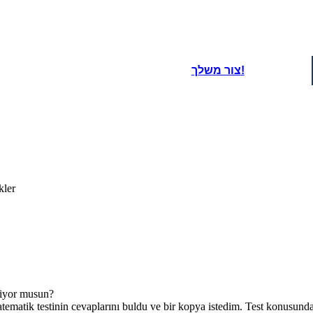
צור משלך!
kler
stiyor musun?
atematik testinin cevaplarını buldu ve bir kopya istedim. Test konusund