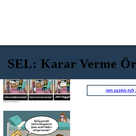
SEL: Karar Verme Ör
Teşekkür ederim
ama sanırım
Oh hayır, ne
geçeceğim. Kendi
yapmalıyım?
Sally yarınki
başıma nasıl
testin cevaplarını
yaptığımı görmek
bana verdi! Onları
istiyorum.
istiyor musun?
Tamam iyi
şanslar!
וח התכנון הזה
Tüm seçenekleri ve olası sonuçları düşündükten sonra cevapları
Bir keresinde arkadaşım ertesi gün yaptığımız bir matematik testinin
Testin cevaplarına sahip olmanın çok yardımcı olacağını biliyordum. Ama
istemediğime karar verdim. Testte pek iyi yapmadım ama en azından
cevaplarını buldu ve bir kopya istedim. Test konusunda çok gergindim.
hile yapmak yanlış ve eğer yakalanırsam başım büyük belaya girer ...
dürüst oldum.
Create your own at Storyboard That
Oh hayır
yapmalı
Sally yarınki
testin cevaplarını
bana verdi! Onları
istiyor musun?