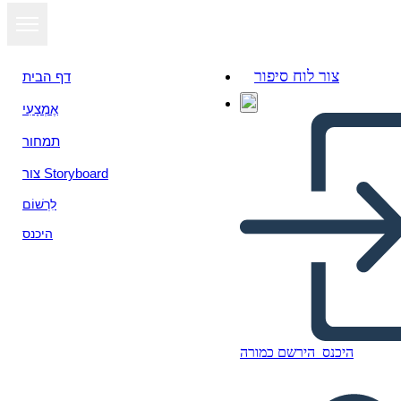
צור לוח סיפור
דף הבית
אֶמְצָעִי
תמחור
צור Storyboard
לִרְשׁוֹם
היכנס
Matching Cards
היכנס
הירשם כמורה