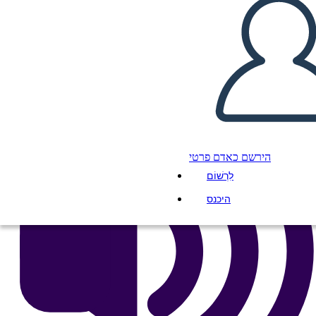
העתק את לוח התכנון הזה
ליצור לוח תכנון
הפעל מצגת
לקרוא לי
הירשם כאדם פרטי
לִרְשׁוֹם
היכנס