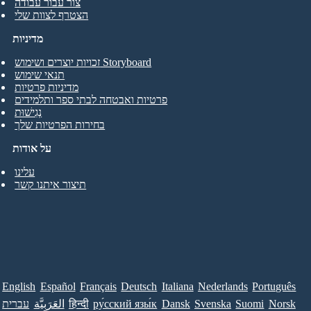
צור עבור עבודה
הצטרף לצוות שלי
מדיניות
זכויות יוצרים ושימוש Storyboard
תנאי שימוש
מדיניות פרטיות
פרטיות ואבטחה לבתי ספר ותלמידים
נְגִישׁוּת
בחירות הפרטיות שלך
על אודות
עלינו
תיצור איתנו קשר
English
Español
Français
Deutsch
Italiana
Nederlands
Português
Norsk
Suomi
Svenska
Dansk
ру́сский язы́к
हिन्दी
العَرَبِيَّة
עברית