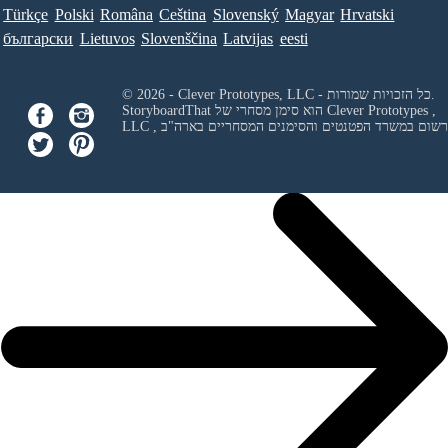
Türkçe
Polski
Româna
Ceština
Slovenský
Magyar
Hrvatski
български
Lietuvos
Slovenščina
Latvijas
eesti
© 2026 - Clever Prototypes, LLC - כל הזכויות שמורות.
Clever Prototypes ,
StoryboardThat הוא סימן מסחרי של
 ורשום במשרד הפטנטים והסימנים המסחריים בארה"ב
LLC