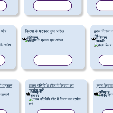
ं
टेम्पलेट कॉपी करें
टेम्पले
े और
क्रिया के प्रकार पुष्प आरेख
हृदय क्रिया
रंगें
अधिमूल्य
अधिमूल्य
लेआउट
लेआउट
टेम्पलेट कॉपी करें
टेम्प
ो पहचानें
वाक्य गतिविधि शीट में क्रिया का
लुप्त क्रिया
प्रयोग करें
अधिमूल्य
अधिमूल्य
लेआउट
लेआउट