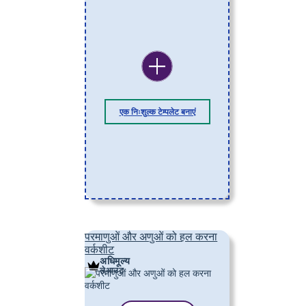
एक निःशुल्क टेम्पलेट बनाएं
परमाणुओं और अणुओं को हल करना
वर्कशीट
अधिमूल्य
लेआउट