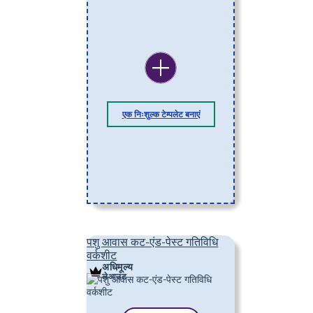
एक निःशुल्क टेम्पलेट बनाएं
पशु आवास कट-एंड-पेस्ट गतिविधि
वर्कशीट
अधिमूल्य
लेआउट