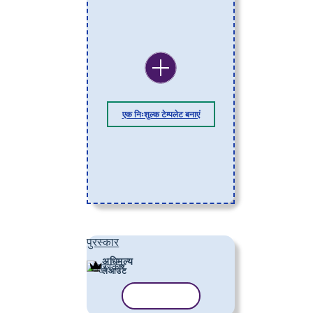
एक निःशुल्क टेम्पलेट बनाएं
पुरस्कार
अधिमूल्य
लेआउट
टेम्पलेट कॉपी करें