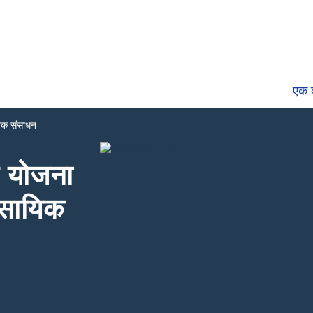
एक व
यिक संसाधन
र योजना
वसायिक