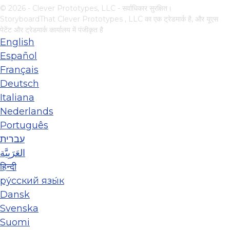
© 2026 - Clever Prototypes, LLC - सर्वाधिकार सुरक्षित।
StoryboardThat
Clever Prototypes , LLC
का एक ट्रेडमार्क है, और यूएस
पेटेंट और ट्रेडमार्क कार्यालय में पंजीकृत है
English
Español
Français
Deutsch
Italiana
Nederlands
Português
עברית
العَرَبِيَّة
हिन्दी
ру́сский язы́к
Dansk
Svenska
Suomi