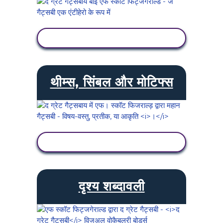
गतिविधि देखें
थीम्स, सिंबल और मोटिफ्स
गतिविधि देखें
दृश्य शब्दावली