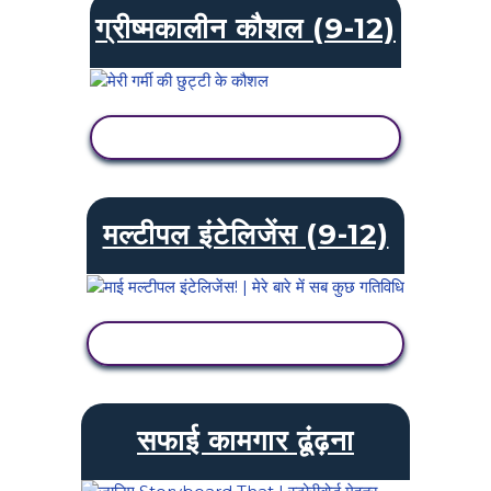
ग्रीष्मकालीन कौशल (9-12)
गतिविधि देखें
मल्टीपल इंटेलिजेंस (9-12)
गतिविधि देखें
सफाई कामगार ढूंढ़ना