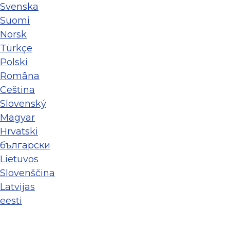
Svenska
Suomi
Norsk
Türkçe
Polski
Româna
Ceština
Slovenský
Magyar
Hrvatski
български
Lietuvos
Slovenščina
Latvijas
eesti