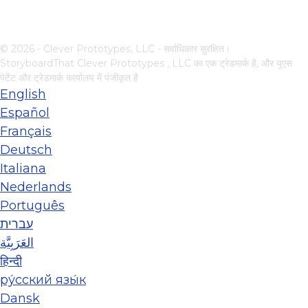
© 2026 - Clever Prototypes, LLC - सर्वाधिकार सुरक्षित।
StoryboardThat
Clever Prototypes , LLC
का एक ट्रेडमार्क है, और यूएस
पेटेंट और ट्रेडमार्क कार्यालय में पंजीकृत है
English
Español
Français
Deutsch
Italiana
Nederlands
Português
עברית
العَرَبِيَّة
हिन्दी
ру́сский язы́к
Dansk