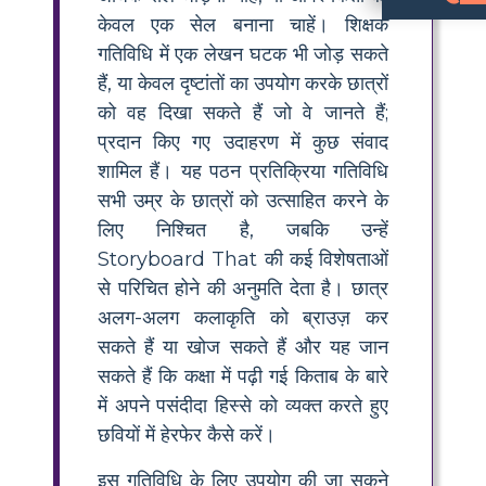
केवल एक सेल बनाना चाहें। शिक्षक
गतिविधि में शैनन ओलसेन की किताब को जोर स
कहानी के साथ जुड़ते हैं
, छात्रों को पुस्तक की अपनी पसंदीदा
तुम्हारा नाम एक गीत है
जेसिका हिशे द्वारा, और
प्रवाह और अभिव्यक्ति का मॉडल बनाता है, चर्चा और प्रश्नों को प्रोत्
क्या 'पसंदीदा भाग' स्टोरीबोर्ड गत
लचीली है और किसी भी पुस्तक के साथ उपयोग की जा सकती 
गतिविधि में एक लेखन घटक भी जोड़ सकते
हैं, या केवल दृष्टांतों का उपयोग करके छात्रों
को वह दिखा सकते हैं जो वे जानते हैं;
प्रदान किए गए उदाहरण में कुछ संवाद
शामिल हैं। यह पठन प्रतिक्रिया गतिविधि
सभी उम्र के छात्रों को उत्साहित करने के
लिए निश्चित है, जबकि उन्हें
Storyboard That की कई विशेषताओं
से परिचित होने की अनुमति देता है। छात्र
अलग-अलग कलाकृति को ब्राउज़ कर
सकते हैं या खोज सकते हैं और यह जान
सकते हैं कि कक्षा में पढ़ी गई किताब के बारे
में अपने पसंदीदा हिस्से को व्यक्त करते हुए
छवियों में हेरफेर कैसे करें।
इस गतिविधि के लिए उपयोग की जा सकने