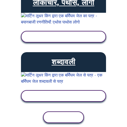
लोकाचार, पथोस, लोगो
गतिविधि देखें
शब्दावली
गतिविधि देखें
कॉपी गतिविधि