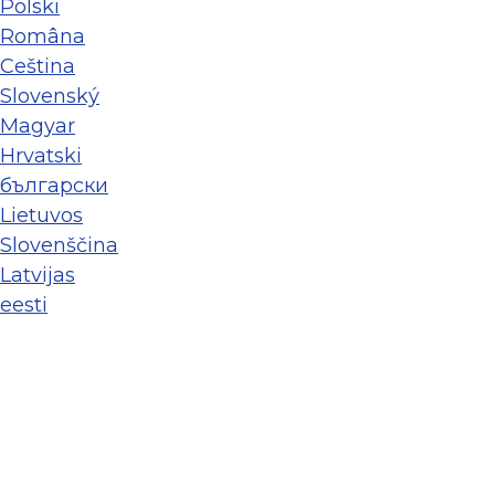
Polski
Româna
Ceština
Slovenský
Magyar
Hrvatski
български
Lietuvos
Slovenščina
Latvijas
eesti