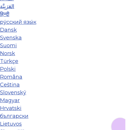
العَرَبِيَّة
हिन्दी
ру́сский язы́к
Dansk
Svenska
Suomi
Norsk
Türkçe
Polski
Româna
Ceština
Slovenský
Magyar
Hrvatski
български
Lietuvos