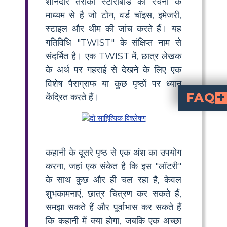
शानदार तरीका स्टोरीबोर्ड की रचना के
माध्यम से है जो टोन, वर्ड चॉइस, इमेजरी,
स्टाइल और थीम की जांच करते हैं। यह
गतिविधि "TWIST" के संक्षिप्त नाम से
संदर्भित है। एक TWIST में, छात्र लेखक
के अर्थ पर गहराई से देखने के लिए एक
विशेष पैराग्राफ या कुछ पृष्ठों पर ध्यान
FAQ
केंद्रित करते हैं।
पर ध्यान केंद्रित करके किया जाता है। यह छात्रों को लेखक की पसंद और विशिष्ट अं
करने के लिए, एक अंश चुनें और विश्लेषण करें कि
क्या है। छात्र अपने विचारों को व्यवस्थित करने के लिए स्टोरीबोर्ड या लिखित उत्तर का उपयोग कर सकते हैं।
क्यों TWIST विश्लेषण जटिल कहानियों को पढ़ाने के लिए प्रभावी है?
चुनौतीपूर्ण ग्रंथों को प्रबंधनीय तत्वों में विभाजि
को उजागर करना आसान हो जाता है। यह निकटता से प
"लॉटरी" में TWIST के प्रत्येक भाग के लिए कुछ उदाहरण प्रश्न क्या हैं?
स्वर के लिए: लेखक कौन सा मूड बनाता है? शब्द चयन के लिए: कौन से शब्द उभरते हैं और क्यों? चित्रण के लिए: टेक्स्ट कौन से चित्र बनाता है? शैली क
छात्रों को TWIST विश्लेषण को कल्पना में मदद करन
छात्रों के लिए TWIST विश्लेषण को कल्पना करने का ए
कहानी के दूसरे पृष्ठ से एक अंश का उपयोग
करना, जहां एक संकेत है कि इस "लॉटरी"
के साथ कुछ और ही चल रहा है, केवल
शुभकामनाएं, छात्र चित्रण कर सकते हैं,
समझा सकते हैं और पूर्वाभास कर सकते हैं
कि कहानी में क्या होगा, जबकि एक अच्छा