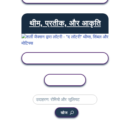
थीम, प्रतीक, और आकृति
गतिविधि देखें
कॉपी गतिविधि
खोज