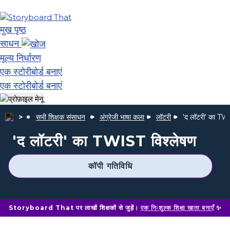
मुख पृष्ठ
साधन
मूल्य निर्धारण
एक स्टोरीबोर्ड बनाएं
एक स्टोरीबोर्ड बनाएं
सभी शिक्षक संसाधन
अंग्रेजी भाषा कला
लॉटरी
'द लॉटरी' का TW
'द लॉटरी' का TWIST विश्लेषण
कॉपी गतिविधि
Storyboard That पर लाखों शिक्षकों से जुड़ें।
एक निःशुल्क शिक्षा खाता बनाएँ
✨