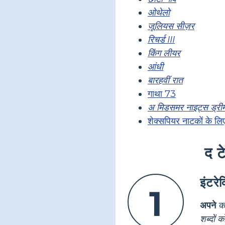
ओथेलो
जूलियस सीज़र
रिचर्ड III
किंग लीयर
आंधी
बारहवीं रात
गाथा 73
अ मिडसमर नाइट्स ड्री
शेक्सपियर नाटकों के लिए
द ट
इंटरे
1
अपने
कक
शब्दों 