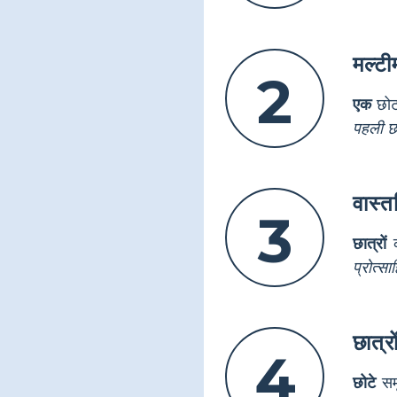
मल्ट
2
एक
छोटा
पहली छव
वास्त
3
छात्रों
क
प्रोत्स
छात्र
4
छोटे
समू