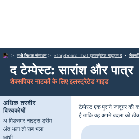
सभी शिक्षक संसाधन
Storyboard That इलस्ट्रेटेड गाइड्स है
शेक्सप
द टेम्पेस्ट: सारांश और पात्र
शेक्सपियर नाटकों के लिए इलस्ट्रेटेड गाइड
अधिक तस्वीर
टेम्पेस्ट एक पुराने जादूगर की 
विश्वकोषों
है ताकि वह अपने बदला को ठ
अ मिडसमर नाइट्स ड्रीम
अंत भला तो सब भला
आंधी