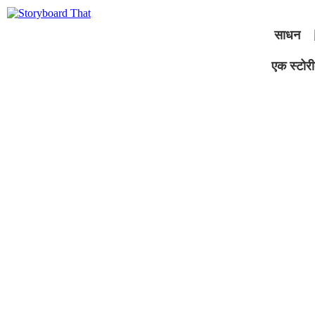
साधन
एक स्टोरीब