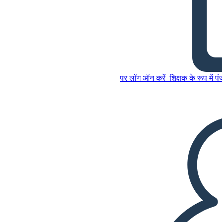
युवा गुडमैन भूरा प्लॉट ग्राफिक
आयोजक
पर लॉग ऑन करें
शिक्षक के रूप में प
इस स्टोरीबोर्ड को कॉपी करें
स्टोरीबोर्ड बनाएं
इस स्टोरीबोर्ड को कॉपी करें
स्टोरीबोर्ड बनाएं
स्लाइड शो चलाएं
मुझे पढ़कर सुनाओ