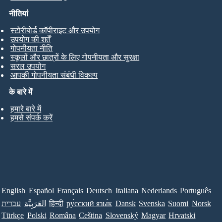
नीतियां
स्टोरीबोर्ड कॉपीराइट और उपयोग
उपयोग की शर्तें
गोपनीयता नीति
स्कूलों और छात्रों के लिए गोपनीयता और सुरक्षा
सरल उपयोग
आपकी गोपनीयता संबंधी विकल्प
के बारे में
हमारे बारे में
हमसे संपर्क करें
English
Español
Français
Deutsch
Italiana
Nederlands
Português
עברית
العَرَبِيَّة
हिन्दी
ру́сский язы́к
Dansk
Svenska
Suomi
Norsk
Türkçe
Polski
Româna
Ceština
Slovenský
Magyar
Hrvatski