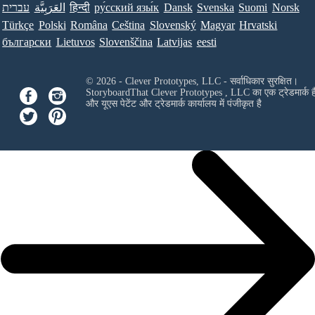
עברית
العَرَبِيَّة
हिन्दी
ру́сский язы́к
Dansk
Svenska
Suomi
Norsk
Türkçe
Polski
Româna
Ceština
Slovenský
Magyar
Hrvatski
български
Lietuvos
Slovenščina
Latvijas
eesti
© 2026 - Clever Prototypes, LLC - सर्वाधिकार सुरक्षित।
StoryboardThat
Clever Prototypes , LLC
का एक ट्रेडमार्क ह
और यूएस पेटेंट और ट्रेडमार्क कार्यालय में पंजीकृत है