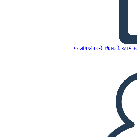
हाउस मैंगो स्ट्रीट पर - Similes और
रूपकों
पर लॉग ऑन करें
शिक्षक के रूप में प
इस स्टोरीबोर्ड को कॉपी करें
स्टोरीबोर्ड बनाएं
इस स्टोरीबोर्ड को कॉपी करें
स्टोरीबोर्ड बनाएं
स्लाइड शो चलाएं
मुझे पढ़कर सुनाओ