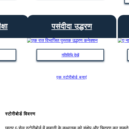
्षा
पसंदीदा उद्धरण
गतिविधि देखें
एक स्टोरीबोर्ड बनाएं
स्टोरीबोर्ड विवरण
छात्र 6 सेल स्टोरीबोर्ड में कहानी के कथानक को संक्षेप और चित्रण कर सकते ह