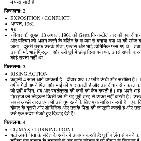
में फंस जाते हैं।
फिसलना: 2
EXPOSITION / CONFLICT
अगस्त, 1961
१३
रविवार की सुबह, 13 अगस्त, 1961 को Gerta कि कंटीले तार की एक दीवार प
और पश्चिम को अलग करने के बर्लिन के माध्यम से बनाया गया था की खोज 
जागा। दूसरी तरफ उसके पिता, एल्डस और भाई डोमिनिक फंस गए थे। तबा
उसकी माँ, भाई फ्रिट्ज, और उसे पूर्व में छोड़ दिया गया था, उनसे संपर्क करन
कोई रास्ता नहीं था।
फिसलना: 3
RISING ACTION
कहानी 4 साल आगे चमकती है। दीवार अब 12 फीट ऊंची और संरक्षित है। 
वर्षीय गेर्टा अपने पिता और भाई को याद करती है और उस दीवार से नफरत कर
जो पूर्वी बर्लिन, भय और स्वतंत्रता की कमी को कैद करती है। वह अपने भाई
फ्रिट्ज को छोड़कर किसी को भी यह पूरी तरह से व्यक्त नहीं करती है। उस
सबसे अच्छी दोस्त एना भी उसे चुप रहने के लिए प्रोत्साहित करती है। एक द
दीवार के दूसरी ओर डोमिनिक और उसके पिता की जासूसी करती है और उसक
उसे एक संदेश भेजते हुए दिखाई देते हैं!
फिसलना: 4
CLIMAX / TURNING POINT
गर्टा अपने पिता के संदेश के अर्थ को उजागर करती है: पूर्वी बर्लिन से बचने क
तरीका एक इमारत के तहखाने से एक सुरंग खोदना है जो दीवार के खिलाफ ह