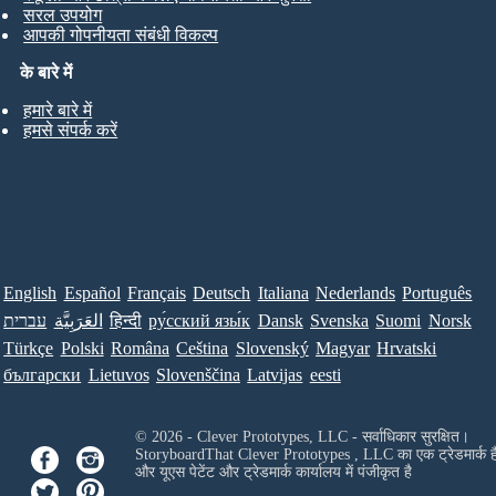
सरल उपयोग
आपकी गोपनीयता संबंधी विकल्प
के बारे में
हमारे बारे में
हमसे संपर्क करें
English
Español
Français
Deutsch
Italiana
Nederlands
Português
עברית
العَرَبِيَّة
हिन्दी
ру́сский язы́к
Dansk
Svenska
Suomi
Norsk
Türkçe
Polski
Româna
Ceština
Slovenský
Magyar
Hrvatski
български
Lietuvos
Slovenščina
Latvijas
eesti
© 2026 - Clever Prototypes, LLC - सर्वाधिकार सुरक्षित।
StoryboardThat
Clever Prototypes , LLC
का एक ट्रेडमार्क ह
और यूएस पेटेंट और ट्रेडमार्क कार्यालय में पंजीकृत है