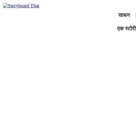
साधन
एक स्टोरीब