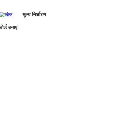
मूल्य निर्धारण
ोर्ड बनाएं