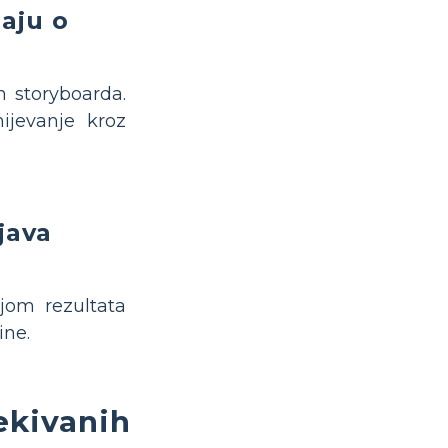
aju o
h storyboarda.
ijevanje kroz
java
jom rezultata
ine.
ekivanih