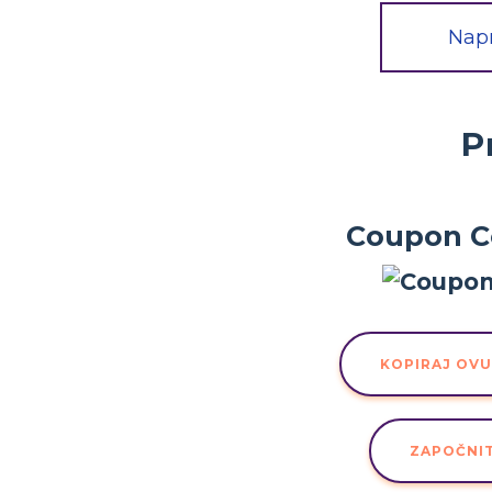
Napr
P
Coupon C
KOPIRAJ OV
ZAPOČNI