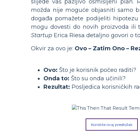
slijede vaš pažljivo osmišljeni plan.
možda nije moguće objasniti samo br
događa pomažete podijeliti hipotezu s
mogu dovesti do novih proizvoda il
Startup
Erica Riesa detaljno govori o t
Okvir za ovo je:
Ovo – Zatim Ono – Rez
Ovo:
Što je korisnik počeo raditi?
Onda to:
Što su onda učinili?
Rezultat:
Posljedica korisničkih ra
Koristite ovaj predložak