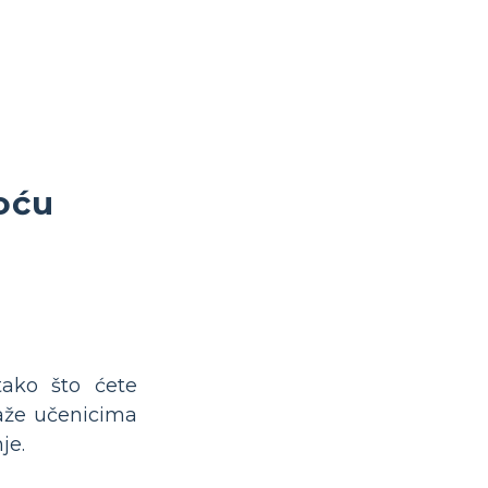
oću
tako što ćete
že učenicima
je.