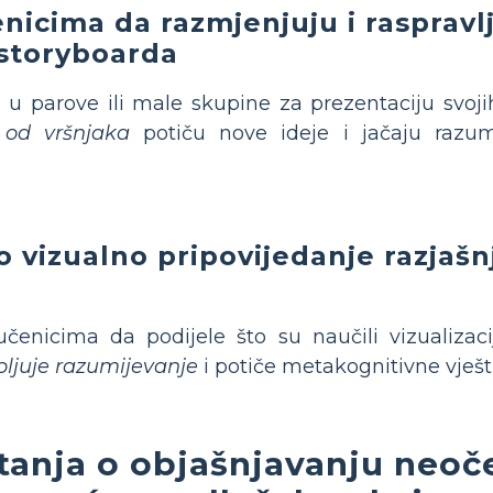
icima da razmjenjuju i raspravlj
 storyboarda
u parove ili male skupine za prezentaciju svoji
 od vršnjaka
potiču nove ideje i jačaju razum
o vizualno pripovijedanje razjašn
a
čenicima da podijele što su naučili vizualizaci
bljuje razumijevanje
i potiče metakognitivne vješt
itanja o objašnjavanju neoč