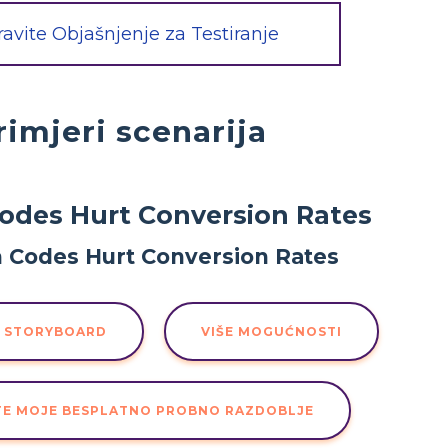
avite Objašnjenje za Testiranje
rimjeri scenarija
odes Hurt Conversion Rates
U STORYBOARD
VIŠE MOGUĆNOSTI
TE MOJE BESPLATNO PROBNO RAZDOBLJE