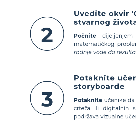
Uvedite okvir 
stvarnog života
2
Počnite
dijeljenjem 
matematičkog problem
radnje vode do rezulta
Potaknite učeni
storyboarde
3
Potaknite
učenike da 
crteža ili digitalnih
podržava vizualne uče