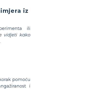
imjera iz
erimenta ili
e vidjeti kako
.
i korak pomoću
gažiranost i