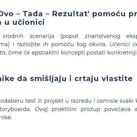
'Ovo – Tada – Rezultat' pomoću pr
 u učionici
srodnih scenarija (poput znanstvenog eksp
a) i razložite ih pomoću tog okvira.
Učenici ć
ta
, čime će apstraktni koncepti postati konkretniji
ke da smišljaju i crtaju vlastite
odaberu test ili projekt u razredu i osmisle svak
 storyboarda.
Ovaj praktični pristup
povećava an
nike.