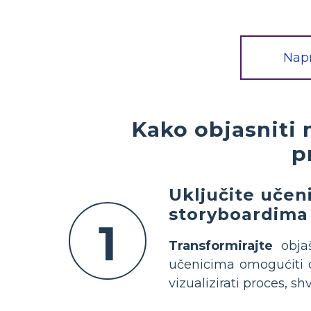
Napr
Kako objasniti
p
Uključite učeni
storyboardima 
1
Transformirajte
objaš
učenicima omogućiti 
vizualizirati proces, shv