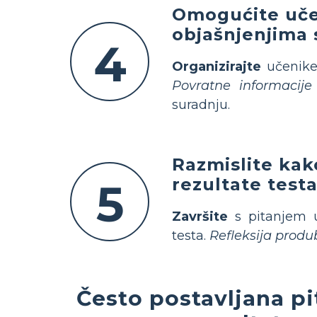
Omogućite učen
objašnjenjima
4
Organizirajte
učenike 
Povratne informacije
suradnju.
Razmislite kak
rezultate test
5
Završite
s pitanjem u
testa.
Refleksija produ
Često postavljana p