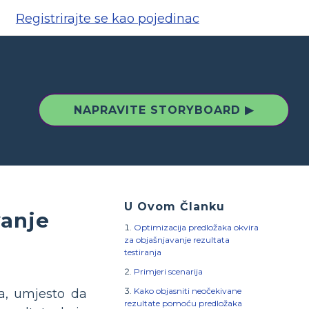
Registrirajte se kao pojedinac
NAPRAVITE STORYBOARD ▶
U Ovom Članku
vanje
Optimizacija predložaka okvira
za objašnjavanje rezultata
testiranja
Primjeri scenarija
Kako objasniti neočekivane
a, umjesto da
rezultate pomoću predložaka