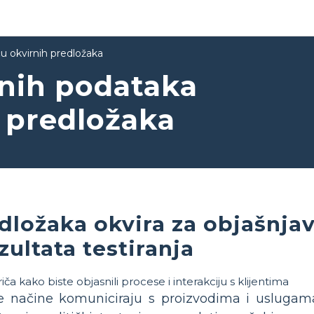
u okvirnih predložaka
vnih podataka
 predložaka
dložaka okvira za objašnja
zultata testiranja
ne načine komuniciraju s proizvodima i uslugam