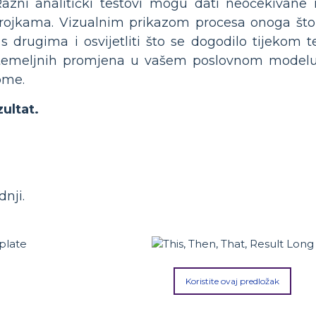
 Razni analitički testovi mogu dati neočekivane 
ojkama. Vizualnim prikazom procesa onoga što 
 drugima i osvijetliti što se dogodilo tijekom te
i temeljnih promjena u vašem poslovnom modelu
ome.
ultat.
dnji.
Koristite ovaj predložak