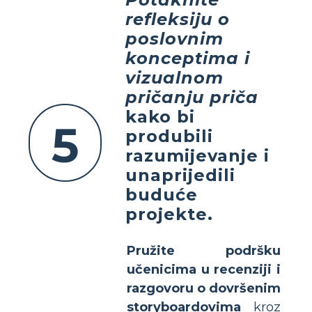
refleksiju o
poslovnim
konceptima i
vizualnom
pričanju priča
kako bi
5
produbili
razumijevanje i
unaprijedili
buduće
projekte.
Pružite podršku
učenicima u recenziji i
razgovoru o dovršenim
storyboardovima
kroz