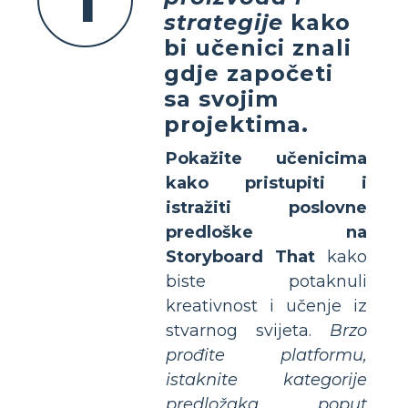
1
strategije
kako
bi učenici znali
gdje započeti
sa svojim
projektima.
Pokažite učenicima
kako pristupiti i
istražiti poslovne
predloške na
Storyboard That
kako
biste potaknuli
kreativnost i učenje iz
stvarnog svijeta.
Brzo
prođite platformu,
istaknite kategorije
predložaka poput