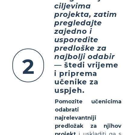
ciljevima
projekta, zatim
pregledajte
zajedno i
usporedite
predloške za
najbolji odabir
2
— štedi vrijeme
i priprema
učenike za
uspjeh.
Pomozite učenicima
odabrati
najrelevantniji
predložak za njihov
projekt
i uskladiti ga s