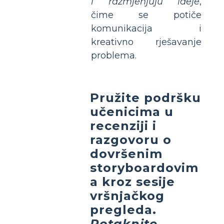
i razmjenjuju ideje
,
čime se potiče
komunikacija i
kreativno rješavanje
problema.
Pružite podršku
učenicima u
recenziji i
razgovoru o
dovršenim
storyboardovim
a
kroz sesije
vršnjačkog
pregleda.
Potaknite