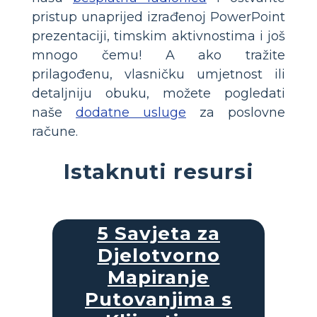
pristup unaprijed izrađenoj PowerPoint
prezentaciji, timskim aktivnostima i još
mnogo čemu! A ako tražite
prilagođenu, vlasničku umjetnost ili
detaljniju obuku, možete pogledati
naše
dodatne usluge
za poslovne
račune.
Istaknuti resursi
5 Savjeta za
Djelotvorno
Mapiranje
Putovanjima s