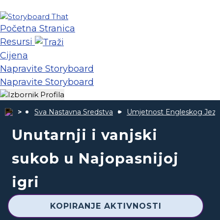
Početna Stranica
Resursi
Cijena
Napravite Storyboard
Napravite Storyboard
Sva Nastavna Sredstva
Umjetnost Engleskog Jezi
Unutarnji i vanjski
sukob u Najopasnijoj
igri
KOPIRANJE AKTIVNOSTI