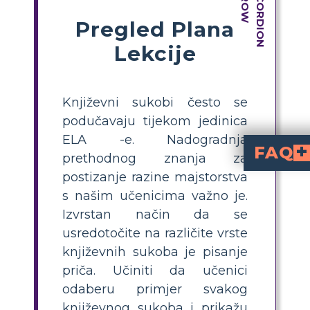
Pregled Plana
Lekcije
Književni sukobi često se
podučavaju tijekom jedinica
ELA -e. Nadogradnja
FAQ
prethodnog znanja za
postizanje razine majstorstva
Kakve unutarnje borbe vode likovi 
Glavni izvor unutarnjih previranja u "Najopasnijoj igri" je bitka Sangera 
Borba između Sangera Rainsforda i generala Zaroffa, i fizički i ps
Udaljena i opasna lokacija otoka Ship-Trap
s našim učenicima važno je.
Izvrstan način da se
usredotočite na različite vrste
književnih sukoba je pisanje
priča. Učiniti da učenici
odaberu primjer svakog
književnog sukoba i prikažu