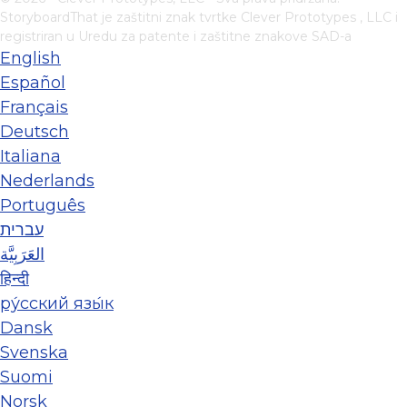
StoryboardThat je zaštitni znak tvrtke
Clever Prototypes , LLC
i
registriran u Uredu za patente i zaštitne znakove SAD-a
English
Español
Français
Deutsch
Italiana
Nederlands
Português
עברית
العَرَبِيَّة
हिन्दी
ру́сский язы́к
Dansk
Svenska
Suomi
Norsk