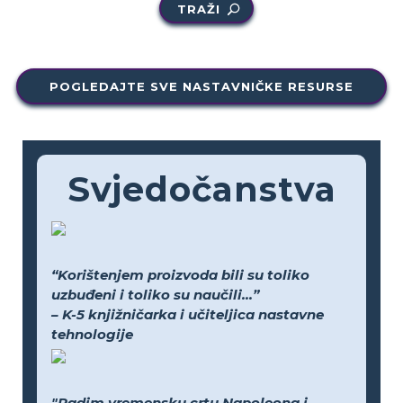
TRAŽI
POGLEDAJTE SVE NASTAVNIČKE RESURSE
Svjedočanstva
“Korištenjem proizvoda bili su toliko
uzbuđeni i toliko su naučili...”
– K-5 knjižničarka i učiteljica nastavne
tehnologije
"Radim vremensku crtu Napoleona i