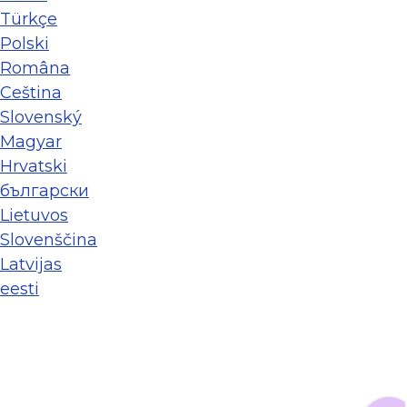
Türkçe
Polski
Româna
Ceština
Slovenský
Magyar
Hrvatski
български
Lietuvos
Slovenščina
Latvijas
eesti