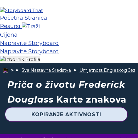
Početna Stranica
Resursi
Cijena
Napravite Storyboard
Napravite Storyboard
Sva Nastavna Sredstva
Umjetnost Engleskog Jezi
Priča o životu Frederick
Douglass
Karte znakova
KOPIRANJE AKTIVNOSTI