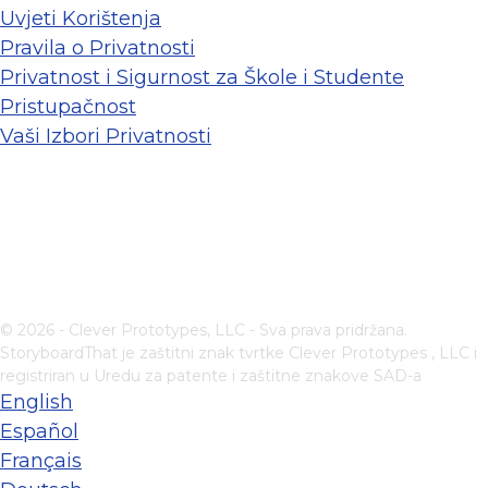
Uvjeti Korištenja
Pravila o Privatnosti
Privatnost i Sigurnost za Škole i Studente
Pristupačnost
Vaši Izbori Privatnosti
© 2026 - Clever Prototypes, LLC - Sva prava pridržana.
StoryboardThat je zaštitni znak tvrtke
Clever Prototypes , LLC
i
registriran u Uredu za patente i zaštitne znakove SAD-a
English
Español
Français