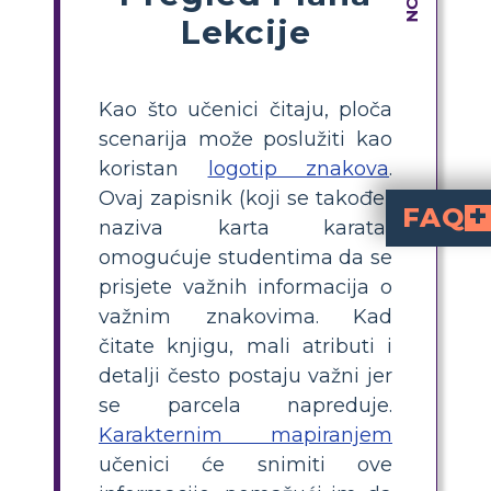
Lekcije
Kao što učenici čitaju, ploča
scenarija može poslužiti kao
koristan
logotip znakova
.
Ovaj zapisnik (koji se također
FAQ
naziva karta karata)
omogućuje studentima da se
Što je karta likova za
za "Narativ života Fredericka Douglassa
, njihove osobine, odnose i ključne detalj
Kako napraviti kart
, popišite glavne likove iz priče, poput Fredericka Douglassa, g
Zašto je važno koristiti
važno je jer pomaže učenicima zapamtiti ključne detalje, pratiti razvoj likova i primijetiti suptilne zaplete. Ova strategija podržava
i olakšava diskusiju
Koji su glavni lik
Frederick Douglas
, gospodin Covey, gospođa Auld, gospodin Hugh Auld, Do
Koji savjeti pomažu napraviti učinkovit prikaz likova za učenike srednjoškolskog uzrasta?
koristite jasne vizuale, sažete bilješke i organizirajte likove prema važnosti 
prisjete važnih informacija o
važnim znakovima. Kad
čitate knjigu, mali atributi i
detalji često postaju važni jer
se parcela napreduje.
Karakternim mapiranjem
učenici će snimiti ove