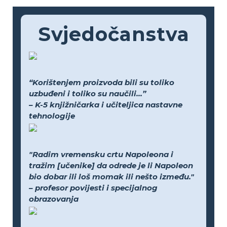
Svjedočanstva
“Korištenjem proizvoda bili su toliko
uzbuđeni i toliko su naučili...”
– K-5 knjižničarka i učiteljica nastavne
tehnologije
"Radim vremensku crtu Napoleona i
tražim [učenike] da odrede je li Napoleon
bio dobar ili loš momak ili nešto između."
– profesor povijesti i specijalnog
obrazovanja