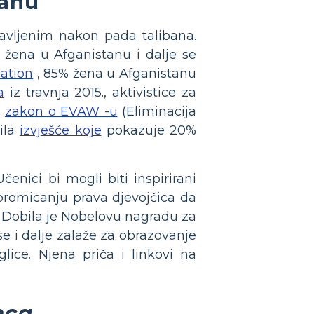
tanu
tavljenim nakon pada talibana.
% žena u Afganistanu i dalje se
cation
, 85% žena u Afganistanu
a
iz travnja 2015., aktivistice za
a
zakon o EVAW -u
(Eliminacija
ila
izvješće koje
pokazuje 20%
enici bi mogli biti inspirirani
 promicanju prava djevojčica da
2. Dobila je Nobelovu nagradu za
e i dalje zalaže za obrazovanje
glice. Njena priča i linkovi na
nca