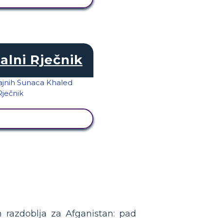
alni Rječnik
KAŽI AKTIVNOST
 razdoblja za Afganistan: pad