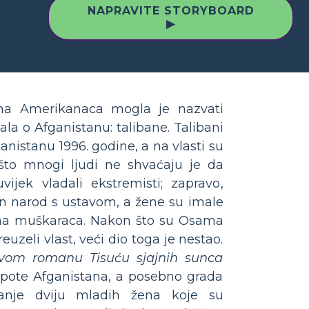
NAPRAVITE STORYBOARD
▶
ina Amerikanaca mogla je nazvati
ala o Afganistanu: talibane. Talibani
ganistanu 1996. godine, a na vlasti su
što mnogi ljudi ne shvaćaju je da
ijek vladali ekstremisti; zapravo,
an narod s ustavom, a žene su imale
ma muškaraca. Nakon što su Osama
euzeli vlast, veći dio toga je nestao.
svom romanu Tisuću sjajnih sunca
pote Afganistana, a posebno grada
vanje dviju mladih žena koje su