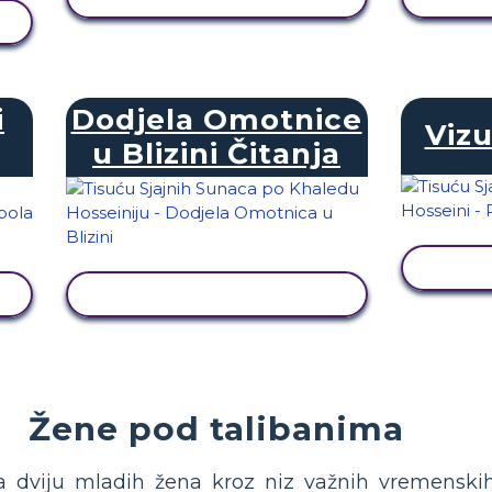
i
Dodjela Omotnice
Vizu
u Blizini Čitanja
PRI
PRIKAŽI AKTIVNOST
Žene pod talibanima
a dviju mladih žena kroz niz važnih vremenskih