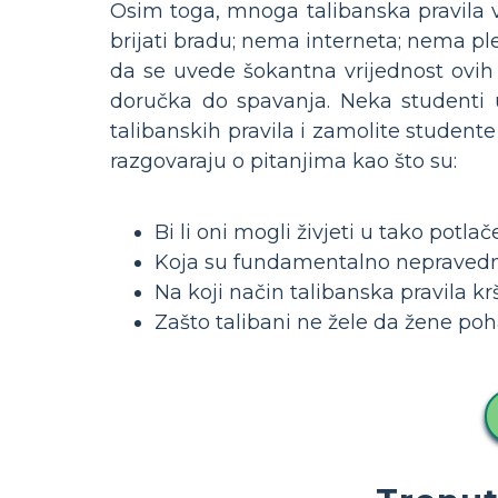
Osim toga, mnoga talibanska pravila vr
brijati bradu; nema interneta; nema pl
da se uvede šokantna vrijednost ovih
doručka do spavanja. Neka studenti 
talibanskih pravila i zamolite student
razgovaraju o pitanjima kao što su:
Bi li oni mogli živjeti u tako potl
Koja su fundamentalno nepravedn
Na koji način talibanska pravila k
Zašto talibani ne žele da žene po