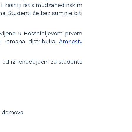
i kasniji rat s mudžahedinskim
a. Studenti će bez sumnje biti
tavljene u Hosseinijevom prvom
ba romana distribuira
Amnesty
ki od iznenađujućih za studente
ih domova