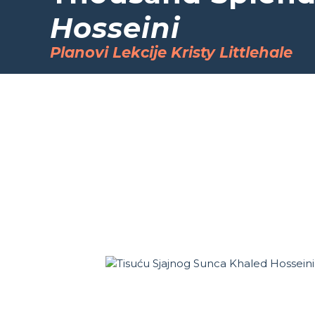
Hosseini
Planovi Lekcije Kristy Littlehale