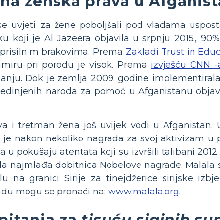
na ženska prava u Afganis
i se uvjeti za žene poboljšali pod vladama uspos
ku koji je Al Jazeera objavila u srpnju 2015., 90
i prisilnim brakovima. Prema
Zakladi Trust in Edu
umiru pri porodu je visok. Prema
izvješću CNN -
ijanju. Dok je zemlja 2009. godine implementiral
 Ujedinjenih naroda za pomoć u Afganistanu objav
 i tretman žena još uvijek vodi u Afganistan. Uč
ja je nakon nekoliko nagrada za svoj aktivizam u
a u pokušaju atentata koji su izvršili talibani 201
ala najmlađa dobitnica Nobelove nagrade. Malala s
u na granici Sirije za tinejdžerice sirijske izbje
radu mogu se pronaći na:
www.malala.org
.
pitanja za
tisuću sjajnih su