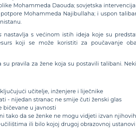
blike Mohammeda Daouda; sovjetska intervencija 
potpore Mohammeda Najibullaha; i uspon taliban
nistanu.
s
nastavlja s većinom istih ideja koje su preds
esurs koji se može koristiti za poučavanje o
u pravila za žene koja su postavili talibani. Ne
učujući učitelje, inženjere i liječnike
i - nijedan stranac ne smije čuti ženski glas
 će bičevane u javnosti
jeni tako da se ženke ne mogu vidjeti izvan njihov
čilištima ili bilo kojoj drugoj obrazovnoj ustanovi