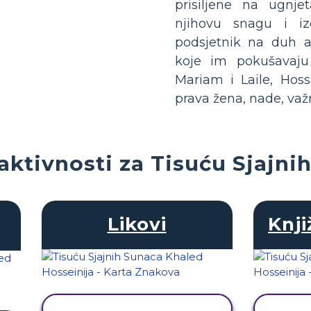
prisiljene na ugnje
njihovu snagu i izd
podsjetnik na duh a
koje im pokušavaju 
Mariam i Laile, Hoss
prava žena, nade, važno
aktivnosti za Tisuću Sjajni
Likovi
Knji
PRIKAŽI AKTIVNOST
PRI