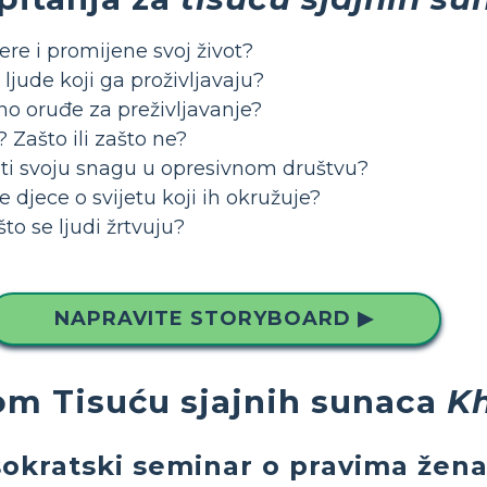
re i promijene svoj život?
 ljude koji ga proživljavaju?
o oruđe za preživljavanje?
u? Zašto ili zašto ne?
ti svoju snagu u opresivnom društvu?
je djece o svijetu koji ih okružuje?
što se ljudi žrtvuju?
NAPRAVITE STORYBOARD ▶
lom Tisuću sjajnih sunaca
Kh
sokratski seminar o pravima žen