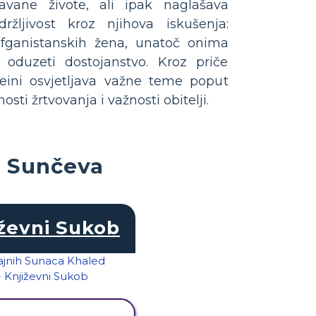
tavane živote, ali ipak naglašava
ržljivost kroz njihova iskušenja:
fganistanskih žena, unatoč onima
oduzeti dostojanstvo. Kroz priče
eini osvjetljava važne teme poput
sti žrtvovanja i važnosti obitelji.
h Sunčeva
ževni Sukob
KAŽI AKTIVNOST