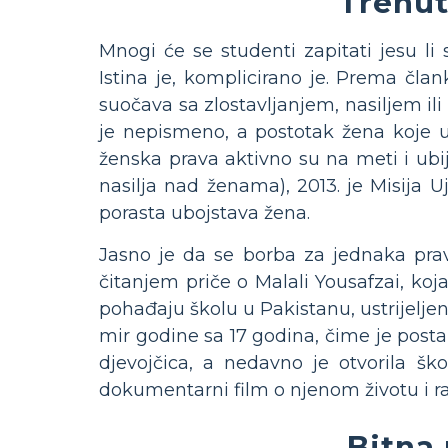
Trenut
Mnogi će se studenti zapitati jesu l
Istina je, komplicirano je. Prema član
suočava sa zlostavljanjem, nasiljem il
je nepismeno, a postotak žena koje 
ženska prava aktivno su na meti i ub
nasilja nad ženama), 2013. je Misija
porasta ubojstava žena.
Jasno je da se borba za jednaka prava
čitanjem priče o Malali Yousafzai, ko
pohađaju školu u Pakistanu, ustrijeljen
mir godine sa 17 godina, čime je post
djevojčica, a nedavno je otvorila škol
dokumentarni film o njenom životu i 
Bitna 