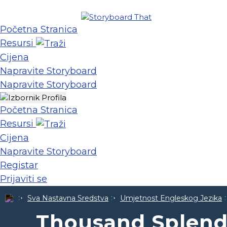
Početna Stranica
Resursi
Cijena
Napravite Storyboard
Napravite Storyboard
Početna Stranica
Resursi
Cijena
Napravite Storyboard
Registar
Prijaviti se
Sva Nastavna Sredstva
Umjetnost Engleskog Jezika
Thousand Splend