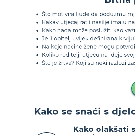
Što motivira ljude da poduzmu mje
Kakav utjecaj rat i nasilje imaju na
Kako nada može poslužiti kao važn
Je li obitelj uvijek definirana krvlj
Na koje načine žene mogu potvrdi
Koliko roditelji utječu na ideje svo
Što je žrtva? Koji su neki razlozi za
Kako se snaći s dje
Kako olakšati 