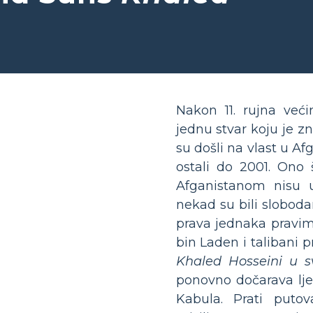
Nakon 11. rujna već
jednu stvar koju je zn
su došli na vlast u Af
ostali do 2001. Ono 
Afganistanom nisu uv
nekad su bili slobod
prava jednaka pravi
bin Laden i talibani pr
Khaled Hosseini u 
ponovno dočarava lje
Kabula. Prati puto