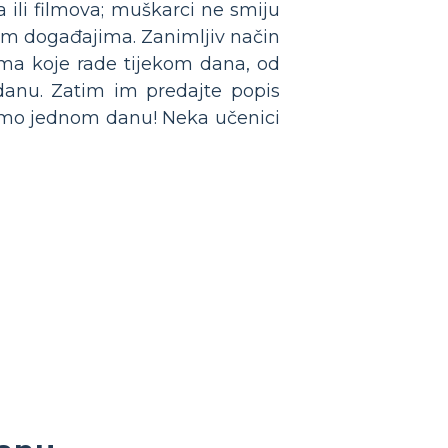
 ili filmova; muškarci ne smiju
kim događajima. Zanimljiv način
ama koje rade tijekom dana, od
danu. Zatim im predajte popis
u samo jednom danu! Neka učenici