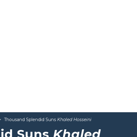
Thousand Splendid Suns
Khaled Hosseini
id Suns
Khaled