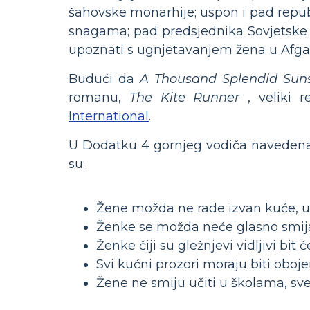
šahovske monarhije; uspon i pad repu
snagama; pad predsjednika Sovjetske 
upoznati s ugnjetavanjem žena u Afga
Budući da
A Thousand Splendid Sun
romanu,
The Kite Runner
, veliki r
International
.
U Dodatku 4 gornjeg vodiča navedena s
su:
Žene možda ne rade izvan kuće, uklj
Ženke se možda neće glasno smijat
Ženke čiji su gležnjevi vidljivi bit
Svi kućni prozori moraju biti obo
Žene ne smiju učiti u školama, sveu