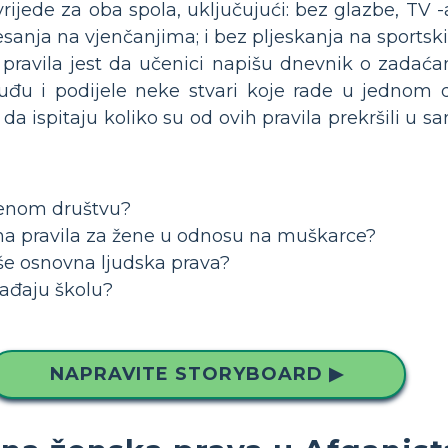
ijede za oba spola, uključujući: bez glazbe, TV -a
esanja na vjenčanjima; i bez pljeskanja na sports
 pravila jest da učenici napišu dnevnik o zadać
uđu i podijele neke stvari koje rade u jednom 
e da ispitaju koliko su od ovih pravila prekršili 
ačenom društvu?
a pravila za žene u odnosu na muškarce?
rše osnovna ljudska prava?
hađaju školu?
NAPRAVITE STORYBOARD ▶