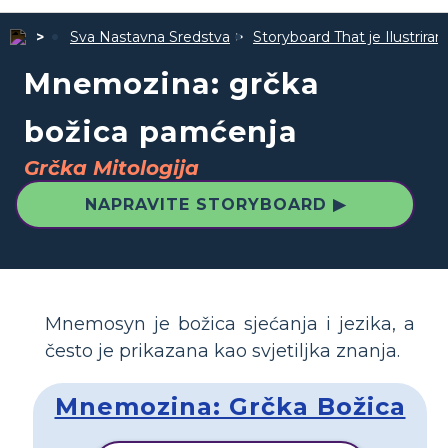
Sva Nastavna Sredstva
Storyboard That je Ilustrira
Mnemozina: grčka
božica pamćenja
Grčka Mitologija
NAPRAVITE STORYBOARD ▶
Mnemosyn je božica sjećanja i jezika, a
često je prikazana kao svjetiljka znanja.
Mnemozina: Grčka Božica