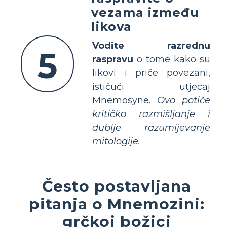
vezama između
likova
Vodite razrednu
5
raspravu
o tome kako su
likovi i priče povezani,
ističući utjecaj
Mnemosyne.
Ovo potiče
kritičko razmišljanje i
dublje razumijevanje
mitologije.
Često postavljana
pitanja o Mnemozini:
grčkoj božici