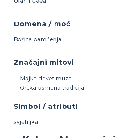
Uran i Gaea
Domena / moć
Božica pamćenja
Značajni mitovi
Majka devet muza
Grčka usmena tradicija
Simbol / atributi
svjetiljka