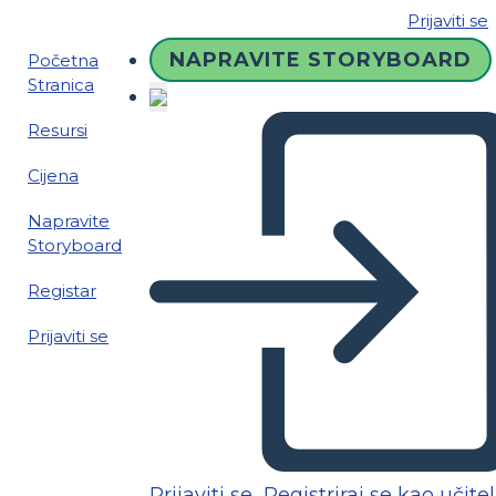
Prijaviti se
NAPRAVITE STORYBOARD
Početna
Stranica
Resursi
Cijena
Napravite
Storyboard
Registar
Prijaviti se
Prijaviti se
Registriraj se kao učitel