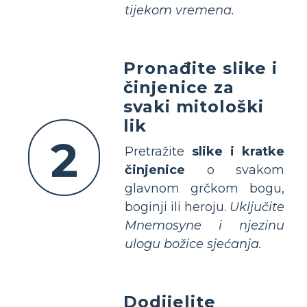
tijekom vremena.
Pronađite slike i
činjenice za
svaki mitološki
lik
2
Pretražite
slike i kratke
činjenice
o svakom
glavnom grčkom bogu,
boginji ili heroju.
Uključite
Mnemosyne i njezinu
ulogu božice sjećanja.
Dodijelite