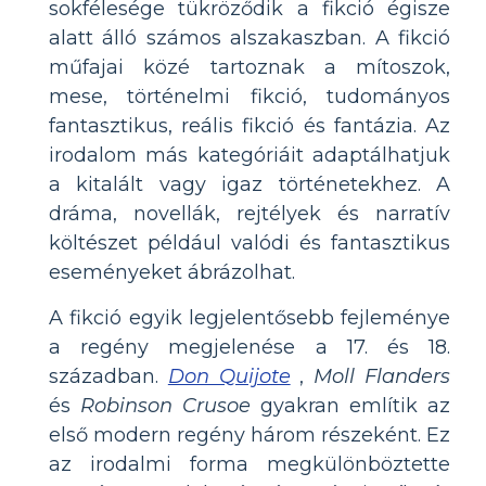
sokfélesége tükröződik a fikció égisze
alatt álló számos alszakaszban. A fikció
műfajai közé tartoznak a mítoszok,
mese, történelmi fikció, tudományos
fantasztikus, reális fikció és fantázia. Az
irodalom más kategóriáit adaptálhatjuk
a kitalált vagy igaz történetekhez. A
dráma, novellák, rejtélyek és narratív
költészet például valódi és fantasztikus
eseményeket ábrázolhat.
A fikció egyik legjelentősebb fejleménye
a regény megjelenése a 17. és 18.
században.
Don Quijote
,
Moll Flanders
és
Robinson Crusoe
gyakran említik az
első modern regény három részeként. Ez
az irodalmi forma megkülönböztette