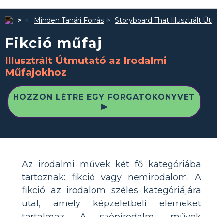
Minden Tanári Forrás
Storyboard That Illusztrált Út
Fikció műfaj
Illusztrált Útmutató az Irodalmi
Műfajokhoz
HOZZON LÉTRE EGY FORGATÓKÖNYVET
▶
Az irodalmi művek két fő kategóriába
tartoznak: fikció vagy nemirodalom. A
fikció az irodalom széles kategóriájára
utal, amely képzeletbeli elemeket
tartalmaz. A szépirodalmi művek