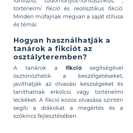
fantázia
,
tudományos-fantasztikus
,
,
történelmi fikció
és
realisztikus fikció
.
Minden műfajnak megvan a saját stílusa
és témái.
Hogyan használhatják a
tanárok a fikciót az
osztályteremben?
A tanárok a
fikció
segítségével
ösztönözhetik a beszélgetéseket,
javíthatják az olvasási készségeket és
taníthatnak erkölcsi vagy történelmi
leckéket. A fikció közös olvasása szintén
segíti a diákokat a megértés és a
szókincs fejlesztésében.