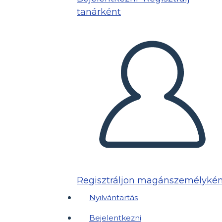
tanárként
Regisztráljon magánszemélykén
Nyilvántartás
Bejelentkezni