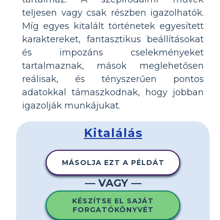
teljesen vagy csak részben igazolhatók.
Míg egyes kitalált történetek egyesített
karaktereket, fantasztikus beállításokat
és impozáns cselekményeket
tartalmaznak, mások meglehetősen
reálisak, és tényszerűen pontos
adatokkal támaszkodnak, hogy jobban
igazolják munkájukat.
Kitalálás
MÁSOLJA EZT A PÉLDÁT
— VAGY —
KÉSZÍTSE EL SAJÁT
FORGATÓKÖNYVÉT