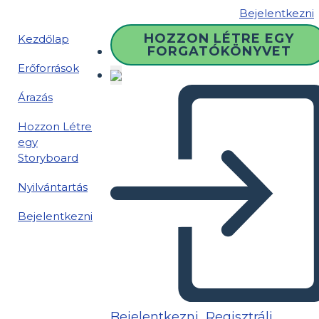
Bejelentkezni
HOZZON LÉTRE EGY
Kezdőlap
FORGATÓKÖNYVET
Erőforrások
Árazás
Hozzon Létre
egy
Storyboard
Nyilvántartás
Bejelentkezni
Bejelentkezni
Regisztrálj