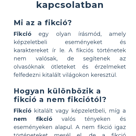
kapcsolatban
Mi az a fikció?
Fikció
egy olyan írásmód, amely
képzeletbeli eseményeket és
karaktereket ír le. A fikciós történetek
nem valósak, de segítenek az
olvasóknak ötleteket és érzelmeket
felfedezni kitalált világokon keresztül.
Hogyan különbözik a
fikció a nem fikciótól?
Fikció
kitalált vagy képzeletbeli, míg a
nem fikció
valós tényeken és
eseményeken alapul. A nem fikció igaz
történeteket mesél el, de a fikció