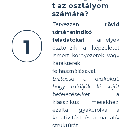
t az osztályom
számára?
Tervezzen
rövid
történetindító
1
feladatokat
, amelyek
ösztönzik a képzeletet
ismert környezetek vagy
karakterek
felhasználásával.
Biztassa a diákokat,
hogy találják ki saját
befejezéseiket
a
klasszikus mesékhez,
ezáltal gyakorolva a
kreativitást és a narratív
struktúrát.