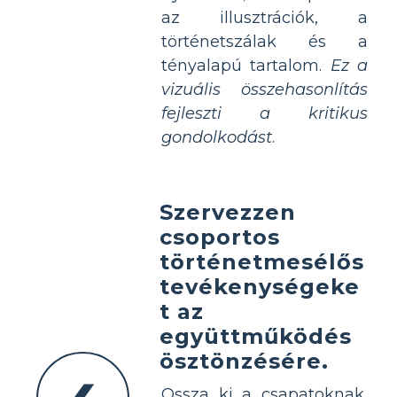
az illusztrációk, a
történetszálak és a
tényalapú tartalom.
Ez a
vizuális összehasonlítás
fejleszti a kritikus
gondolkodást
.
Szervezzen
csoportos
történetmesélős
tevékenységeke
t az
együttműködés
ösztönzésére.
Ossza ki a csapatoknak,