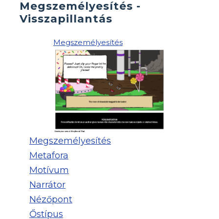
Megszemélyesítés -
Visszapillantás
Megszemélyesítés
Megszemélyesítés
Metafora
Motívum
Narrátor
Nézőpont
Őstípus