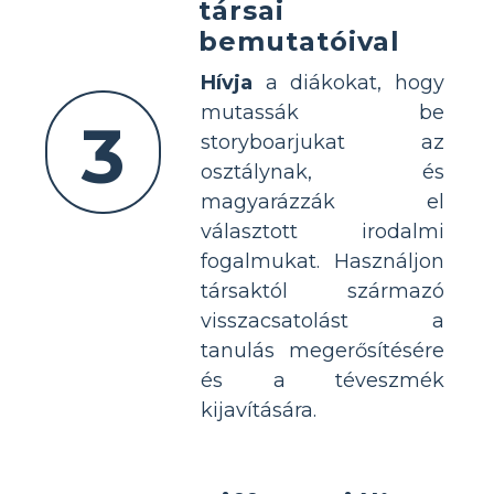
társai
bemutatóival
Hívja
a diákokat, hogy
mutassák be
3
storyboarjukat az
osztálynak, és
magyarázzák el
választott irodalmi
fogalmukat. Használjon
társaktól származó
visszacsatolást a
tanulás megerősítésére
és a téveszmék
kijavítására.