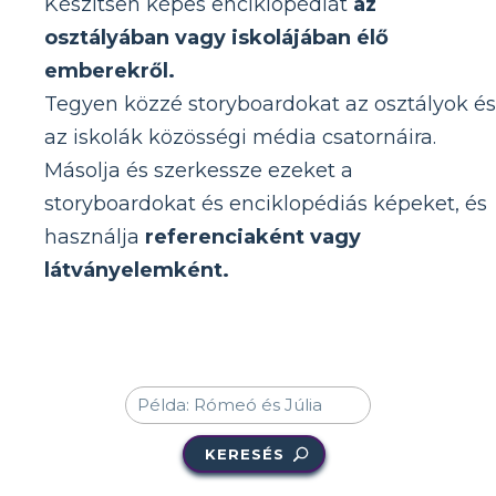
Készítsen képes enciklopédiát
az
osztályában vagy iskolájában élő
emberekről.
Tegyen közzé storyboardokat az osztályok és
az iskolák közösségi média csatornáira.
Másolja és szerkessze ezeket a
storyboardokat és enciklopédiás képeket, és
használja
referenciaként vagy
látványelemként.
KERESÉS