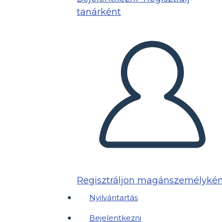
tanárként
Regisztráljon magánszemélykén
Nyilvántartás
Bejelentkezni