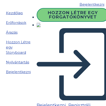
Bejelentkezni
HOZZON LÉTRE EGY
Kezdőlap
FORGATÓKÖNYVET
Erőforrások
Árazás
Hozzon Létre
egy
Storyboard
Nyilvántartás
Bejelentkezni
Bejelentkezni
Regisztrálj