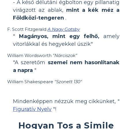
- A késő délutáni égbolton egy pillanatig
virágzott az ablak,
mint a kék méz a
Földközi-tengeren
.
F. Scott Fitzgerald
A Nagy Gatsby
"
Magányos, mint egy felhő,
amely
vitorlákkal és hegyekkel úszik"
William Wordsworth
"Nárciszok"
"A szeretőm
szemei ​​nem hasonlítanak
a napra
"
William Shakespeare
"Szonett 130"
Mindenképpen nézzük meg cikkünket, "
Figuratív Nyelv
"!
Hogyan Tos a Simile