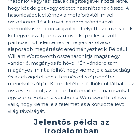
"hasonló" vagy "as" szavak segítségével hozza létre,
hogy két dolgot vagy ötletet hasonlítsanak össze. A
hasonlóságok eltérnek a metaforáktól, mivel
összehasonlításuk rövid, és nem szándékozik
szimbolikus módon kirajzolni; ehelyett az illusztrációk
két egymással párhuzamos elképzelés közötti
párhuzamot jelentenek, amelyek az olvasó
alaposabb megértését eredményezhetik. Például
William Wordsworth összehasonlítja magát egy
vándorló, magányos felhővel: "Én vándoroltam
magányos, mint a felhő", hogy kiemelje a szabadság
és az elszigeteltség a természet szépségébe
menekülés útján. Képzeletében felhőként láthatja az
összes csillagot, az óceán hullámait és a nárciszokat
egyszerre. Ebben a versben a Wordsworth felhővé
válik, hogy kiemelje a félelmet és a körülötte lévő
világ távolságát.
Jelentős példa az
irodalomban