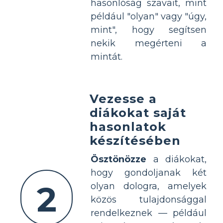
hasonlóság szavait, mint
például "olyan" vagy "úgy,
mint", hogy segítsen
nekik megérteni a
mintát.
Vezesse a
diákokat saját
hasonlatok
készítésében
Ösztönözze
a diákokat,
hogy gondoljanak két
2
olyan dologra, amelyek
közös tulajdonsággal
rendelkeznek — például