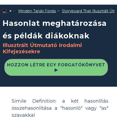
Minden Tanári Forrás
Storyboard That Illusztrált Út
Hasonlat meghatározása
és példák diákoknak
Illusztrált Útmutató Irodalmi
Kifejezésekre
HOZZON LÉTRE EGY FORGATÓKÖNYVET
▶
Simile Definition: a két hasonlítás
összehasonlítása a "hasonló" vagy "as"
szavakkal