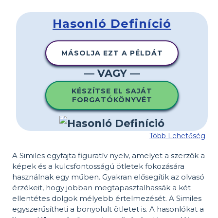
Hasonló Definíció
MÁSOLJA EZT A PÉLDÁT
— VAGY —
KÉSZÍTSE EL SAJÁT
FORGATÓKÖNYVÉT
Több Lehetőség
A Similes egyfajta figuratív nyelv, amelyet a szerzők a
képek és a kulcsfontosságú ötletek fokozására
használnak egy műben. Gyakran elősegítik az olvasó
érzékeit, hogy jobban megtapasztalhassák a két
ellentétes dolgok mélyebb értelmezését. A Similes
egyszerűsítheti a bonyolult ötletet is. A hasonlókat a