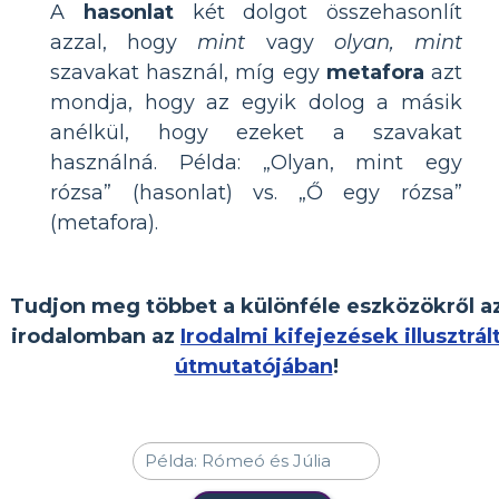
A
hasonlat
két dolgot összehasonlít
azzal, hogy
mint
vagy
olyan, mint
szavakat használ, míg egy
metafora
azt
mondja, hogy az egyik dolog a másik
anélkül, hogy ezeket a szavakat
használná. Példa: „Olyan, mint egy
rózsa” (hasonlat) vs. „Ő egy rózsa”
(metafora).
Tudjon meg többet a különféle eszközökről a
irodalomban az
Irodalmi kifejezések illusztrál
útmutatójában
!