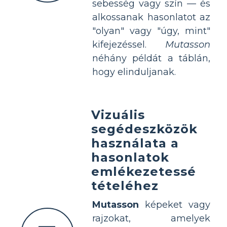
sebesség vagy szín — és
alkossanak hasonlatot az
"olyan" vagy "úgy, mint"
kifejezéssel.
Mutasson
néhány példát a táblán,
hogy elinduljanak.
Vizuális
segédeszközök
használata a
hasonlatok
emlékezetessé
tételéhez
Mutasson
képeket vagy
rajzokat, amelyek