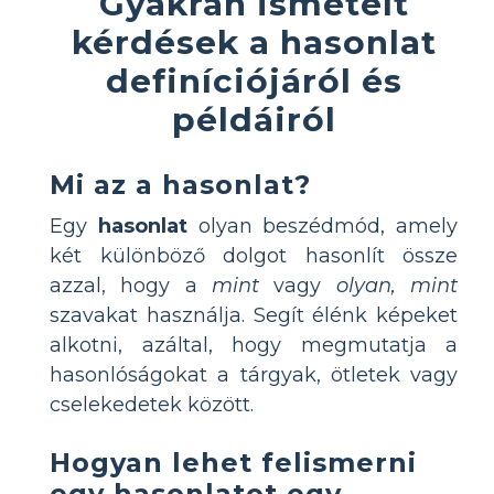
Gyakran ismételt
kérdések a hasonlat
definíciójáról és
példáiról
Mi az a hasonlat?
Egy
hasonlat
olyan beszédmód, amely
két különböző dolgot hasonlít össze
azzal, hogy a
mint
vagy
olyan, mint
szavakat használja. Segít élénk képeket
alkotni, azáltal, hogy megmutatja a
hasonlóságokat a tárgyak, ötletek vagy
cselekedetek között.
Hogyan lehet felismerni
egy hasonlatot egy