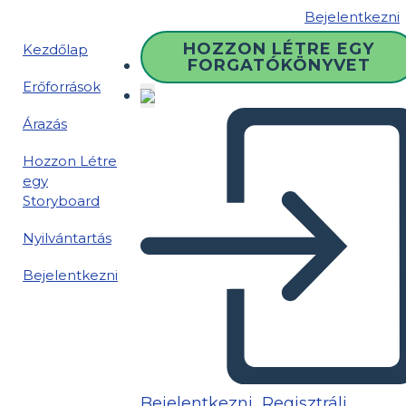
Bejelentkezni
HOZZON LÉTRE EGY
Kezdőlap
FORGATÓKÖNYVET
Erőforrások
Árazás
Hozzon Létre
egy
Storyboard
Nyilvántartás
Bejelentkezni
Bejelentkezni
Regisztrálj