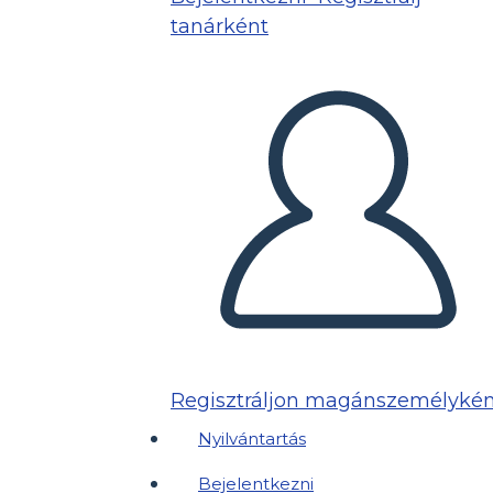
tanárként
Regisztráljon magánszemélykén
Nyilvántartás
Bejelentkezni