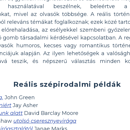
éd használatával beszélnek, beleértve
t, mivel az olvasók többsége. A reális törté
ól releváns témákat foglalkoznak; ezek közé tart
or előrehaladása, az esélyekkel szembeni győzel
ó gomb társadalmi kérdésével kapcsolatban. A r
lvasók humoros, kecses vagy romantikus történe
enciájuk alapján. Az ilyen lehetőségek a valóságh
ává teszik, és népszerű választás minden ko
Reális szépirodalmi példák
a,
John Green
miért
Jay Asher
unk alatt
David Barclay Moore
nshaw
utolsó cseresznyevirága
róasztalától
Janae Marks