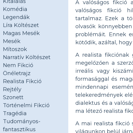
Kitalálás
A valóságos fikció a
Komédia
valóságos fikció hi
Legendák
tartalmaz. Ezek a t
Líra Költészet
olvasók könnyebben 
Magas Mesék
problémáit. Ennek e
Mesék
kötődik, azáltal, hog
Mítoszok
A realista fikcióna
Narratív Költészet
megelőzően a szerző
Nem Fikció
irreális vagy kiszá
Önéletrajz
formasággal és magas
Realista Fikció
mindennapi esemény
Rejtély
telekeredmények elér
Szonett
dialektus és a valós
Történelmi Fikció
ma létező realista fikc
Tragédia
Tudományos-
A mai realista fikció
fantasztikus
világunkon belül jár