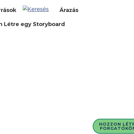
rrások
Árazás
 Létre egy Storyboard
HOZZON LÉT
FORGATÓKÖ