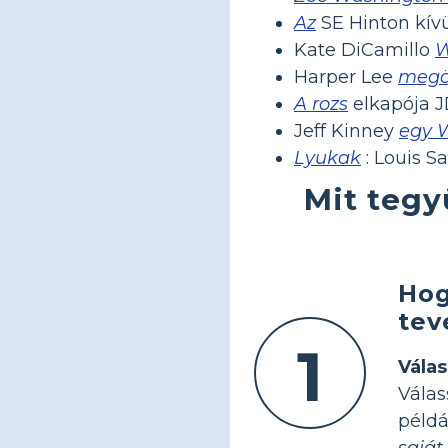
Az
SE Hinton kívü
Kate DiCamillo
W
Harper Lee
megö
A rozs
elkapója J
Jeff Kinney
egy 
Lyukak
: Louis S
Mit tegy
Hog
tev
1
Vála
Vála
példá
saját