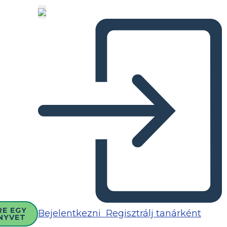
RE EGY
Bejelentkezni
Regisztrálj tanárként
NYVET