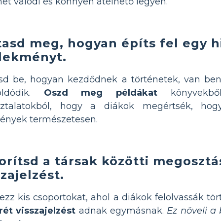
net valódi és könnyen átélhető legyen.
asd meg, hogyan építs fel egy h
lekményt.
sd be, hogyan kezdődnek a történetek, van be
oldódik.
Oszd meg példákat
könyvekbő
sztalatokból, hogy a diákok megértsék, hog
ények természetesen.
orítsd a társak közötti megosztá
szajelzést.
ezz kis csoportokat, ahol a diákok felolvassák tör
ét visszajelzést
adnak egymásnak.
Ez növeli a 