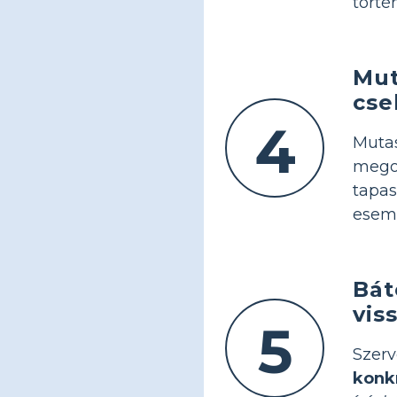
törté
Mut
cse
4
Muta
meg
tapa
esem
Bát
vis
5
Szerv
konkr