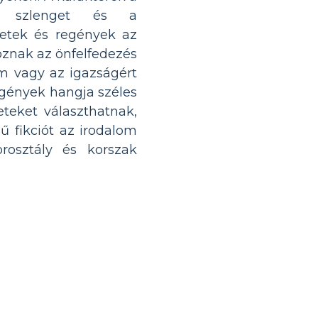
 a szlenget és a
netek és regények az
oznak az önfelfedezés
em vagy az igazságért
egények hangja széles
teket választhatnak,
ű fikciót az irodalom
rosztály és korszak