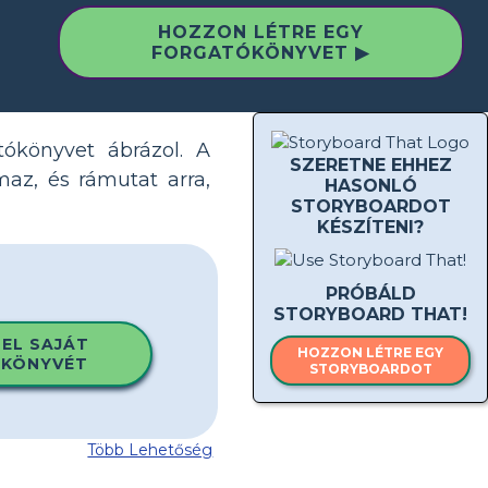
HOZZON LÉTRE EGY
FORGATÓKÖNYVET ▶
atókönyvet ábrázol. A
SZERETNE EHHEZ
lmaz, és rámutat arra,
HASONLÓ
STORYBOARDOT
KÉSZÍTENI?
PRÓBÁLD
STORYBOARD THAT!
 EL SAJÁT
HOZZON LÉTRE EGY
KÖNYVÉT
STORYBOARDOT
Több Lehetőség