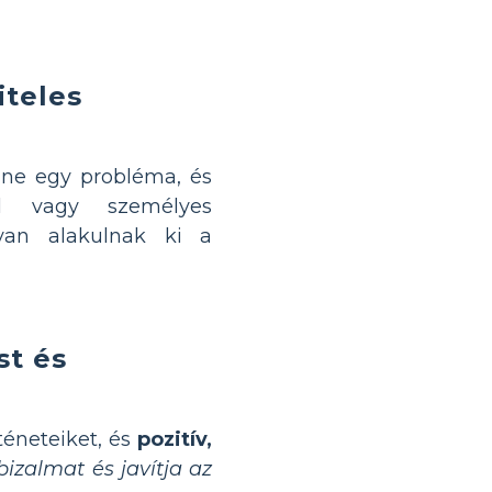
iteles
nne egy probléma, és
l vagy személyes
yan alakulnak ki a
st és
téneteiket, és
pozitív,
bizalmat és javítja az