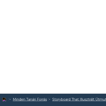
Minden Tanári Forrás
Storyboard That Illusztrált Útmu