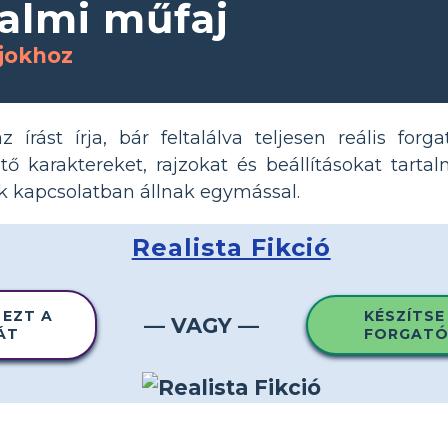
odalmi műfaj
ajokhoz
z írást írja, bár feltalálva teljesen reális forg
tő karaktereket, rajzokat és beállításokat tarta
ók kapcsolatban állnak egymással.
Realista Fikció
 EZT A
KÉSZÍTSE
— VAGY —
ÁT
FORGATÓ