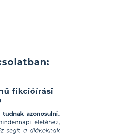
csolatban:
ű fikcióírási
a
 tudnak azonosulni.
mindennapi életéhez,
Ez segít a diákoknak