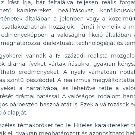
z írást írja, bár feltalálva teljesen reális forg
hető karaktereket, beállításokat, konfliktuso
örténetek általában a jelenben vagy a közelmúlt
csatlakozhatnak hozzájuk. Témái kiemelik a mo
redményeképpen a valósághű fikció általában 
y meghatározza, dialektusát, technológiáját és tém
k gyökerei vannak a 19. századi realista mozga
k drámai íveket vártak írásukra, gyakran kénysz
mítható eredményeket. A nyelv várhatóan irodal
 szintű beszéddel. A realizmus megváltoztatta a
eket a narratívába, és lehetővé tette a való
ését drámai hatással. A valóságos irodalom hang
ágos párbeszéd használatát is. Ezek a változások 
ió alapját.
 széles témaköröket fed le. Hiteles karaktereket t
nak el, gyakran meghatározott és azonosítható hel