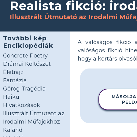
Realista fikció: ir
Illusztrált Útmutató az Irodalmi Műf
További kép
A valóságos fikció a
Enciklopédiák
valóságos fikció hihe
Concrete Poetry
hogy a kortárs olvas
Drámai Költészet
Életrajz
Fantázia
Görög Tragédia
Haiku
MÁSOLJA
PÉLD
Hivatkozások
Illusztrált Útmutató az
Irodalmi Műfajokhoz
Kaland