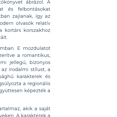
atókönyvet ábrázol. A
kat és felbontásokat
ban zajlanak, így az
dern olvasók relatív
a kortárs korszakhoz
áit.
lomban. E mozdulatot
erítve a romantikus,
mi jellegű, bizonyos
z irodalmi stílust, a
sághű karakterek és
súlyozta a regionális
együttesen képezték a
artalmaz, akik a saját
yeken. A karakterek a