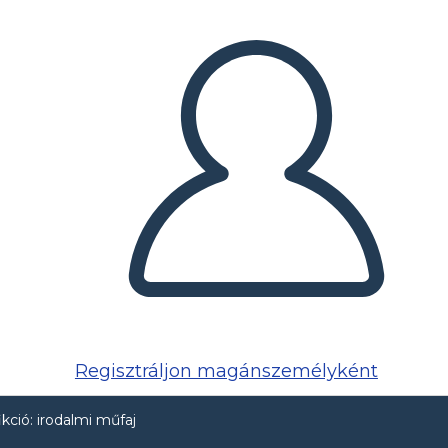
Regisztráljon magánszemélyként
ikció: irodalmi műfaj