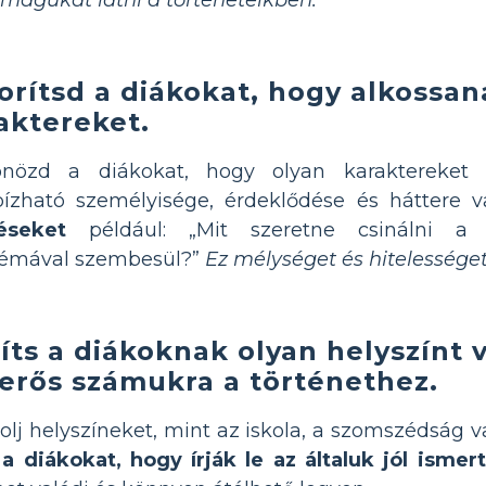
orítsd a diákokat, hogy alkossan
aktereket.
önözd a diákokat, hogy olyan karaktereket 
ízható személyisége, érdeklődése és háttere 
éseket
például: „Mit szeretne csinálni a 
lémával szembesül?”
Ez mélységet és hitelességet
íts a diákoknak olyan helyszínt v
erős számukra a történethez.
olj helyszíneket, mint az iskola, a szomszédság v
 diákokat, hogy írják le az általuk jól ismert