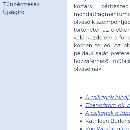
Tündérmesék
kortárs párbesz
Újságírói
mondatfragmentumoka
olvasóik szempontjáb
történetei, az életk
való küzdelem a forr
körben terjed. Az o
például saját prefer
hozzáférhető műfaj
olvasóinak.
A csillagok hibáj
Tizenhárom ok, 
A csillagok a láb
Kathleen Burki
Zoe Washington í