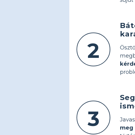
Bát
kar
2
Öszt
megb
kérd
prob
Seg
ism
3
Javas
meg a