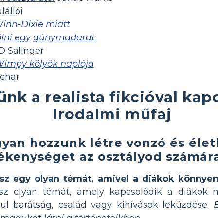
lállói
inn-Dixie miatt
lni egy gúnymadarat
D Salinger
Wimpy kölyök naplója
achar
ünk a realista fikcióval kap
Irodalmi műfaj
yan hozzunk létre vonzó és életh
ékenységet az osztályod számár
ssz egy olyan témát, amivel a diákok könnyen
ssz olyan témát, amely kapcsolódik a diákok 
ul barátság, család vagy kihívások leküzdése.
 magukat látni a történeteikben.