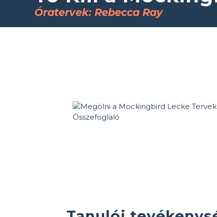
Óratervek: Rebecca Ray
Tanulói tevékenysé