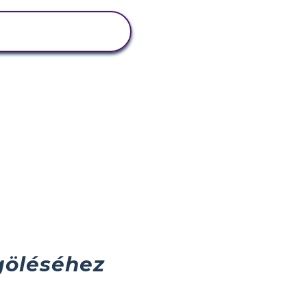
TEVÉKENYSÉG
MEGTEKINTÉSE
öléséhez