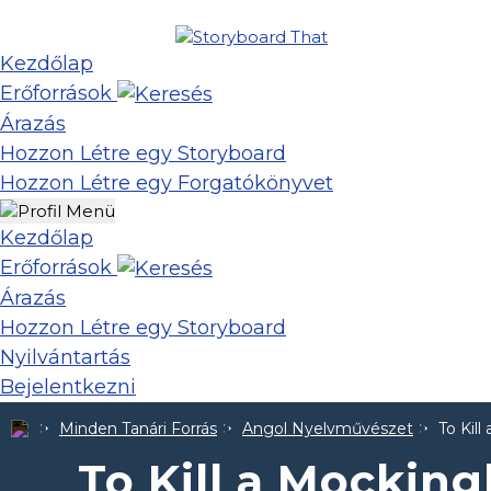
Kezdőlap
Erőforrások
Árazás
Hozzon Létre egy Storyboard
Hozzon Létre egy Forgatókönyvet
Kezdőlap
Erőforrások
Árazás
Hozzon Létre egy Storyboard
Nyilvántartás
Bejelentkezni
Minden Tanári Forrás
Angol Nyelvművészet
To Kil
To Kill a Mockin