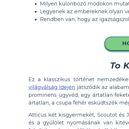
Milyen különböző módokon mutath
Legyenek az embereknek olyan v
Rendben van, hogy az igazságszo
H
To K
Ez a klasszikus történet nemzedéke
világválság idején
játszódik az alabama
prominens ügyvéd, egy ártatlan fekete
ártatlan, a csupa fehér esküdtszék mégis
Atticus két kisgyermekét, Scoutot és 
és a gyűlölet nyomásának van kitéve