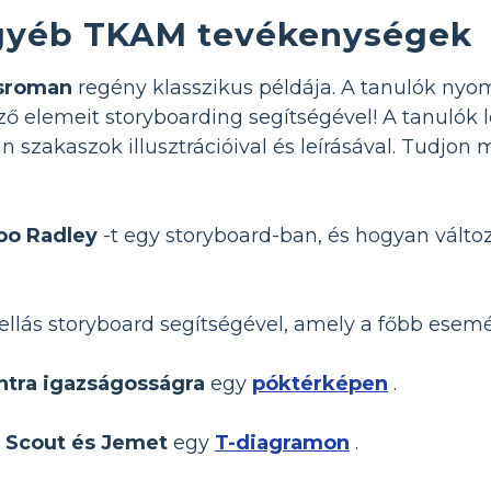
gyéb TKAM tevékenységek
sroman
regény klasszikus példája. A tanulók ny
 elemeit storyboarding segítségével! A tanulók 
szakaszok illusztrációival és leírásával. Tudjon
oo Radley
-t egy storyboard-ban, és hogyan változ
ellás storyboard segítségével, amely a főbb esemé
ntra igazságosságra
egy
póktérképen
.
e
Scout és Jemet
egy
T-diagramon
.