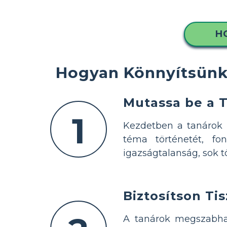
H
Hogyan Könnyítsünk
Mutassa be a 
1
Kezdetben a tanárok 
téma történetét, fo
igazságtalanság, sok t
Biztosítson Ti
A tanárok megszabhat