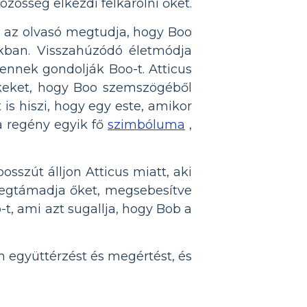
közösség elkezdi felkarolni őket.
ól az olvasó megtudja, hogy Boo
jukban. Visszahúzódó életmódja
lyennek gondolják Boo-t. Atticus
rekeket, hogy Boo szemszögéből
is hiszi, hogy egy este, amikor
 a regény egyik fő
szimbóluma
,
osszút álljon Atticus miatt, aki
 megtámadja őket, megsebesítve
-t, ami azt sugallja, hogy Bob a
on együttérzést és megértést, és