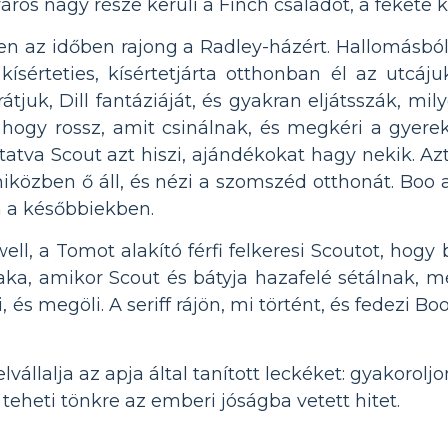
város nagy része kerüli a Finch családot, a fekete 
ebben az időben rajong a Radley-házért. Hallomásb
 kísérteties, kísértetjárta otthonban él az utcá
átjuk, Dill fantáziáját, és gyakran eljátsszák, mi
t, hogy rossz, amit csinálnak, és megkéri a gye
atva Scout azt hiszi, ajándékokat hagy nekik. Azt 
 miközben ő áll, és nézi a szomszéd otthonát. Boo
a a későbbiekben.
l, a Tomot alakító férfi felkeresi Scoutot, hogy b
szaka, amikor Scout és bátyja hazafelé sétálnak,
 megöli. A seriff rájön, mi történt, és fedezi Boo
lvállalja az apja által tanított leckéket: gyakorolj
teheti tönkre az emberi jóságba vetett hitet.