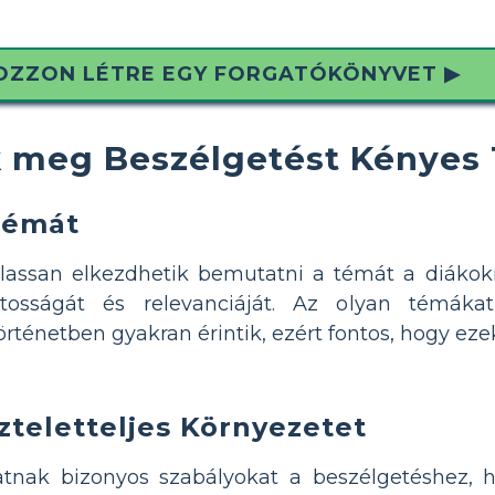
OZZON LÉTRE EGY FORGATÓKÖNYVET ▶
 meg Beszélgetést Kényes 
Témát
lassan elkezdhetik bemutatni a témát a diákok
ntosságát és relevanciáját. Az olyan témák
örténetben gyakran érintik, ezért fontos, hogy ez
szteletteljes Környezetet
nak bizonyos szabályokat a beszélgetéshez, h