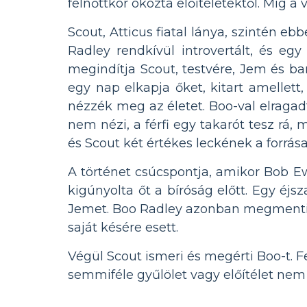
felnőttkor okozta előítéletektől. Míg a 
Scout, Atticus fiatal lánya, szintén 
Radley rendkívül introvertált, és egy
megindítja Scout, testvére, Jem és bar
egy nap elkapja őket, kitart amellet
nézzék meg az életet. Boo-val elragadt
nem nézi, a férfi egy takarót tesz rá,
és Scout két értékes leckének a forrás
A történet csúcspontja, amikor Bob Ewel
kigúnyolta őt a bíróság előtt. Egy éj
Jemet. Boo Radley azonban megmenti, és
saját késére esett.
Végül Scout ismeri és megérti Boo-t. Fe
semmiféle gyűlölet vagy előítélet nem 