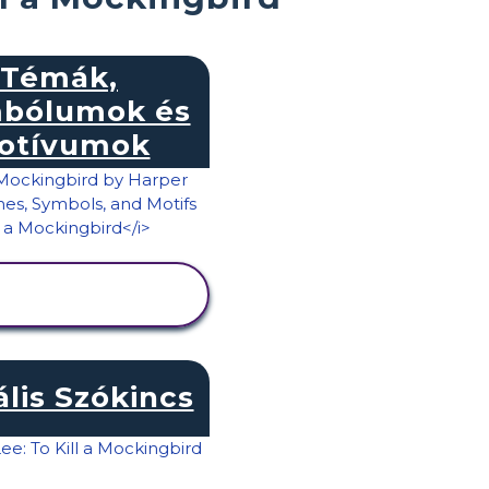
Témák,
mbólumok és
otívumok
TEVÉKENYSÉG
MEGTEKINTÉSE
ális Szókincs