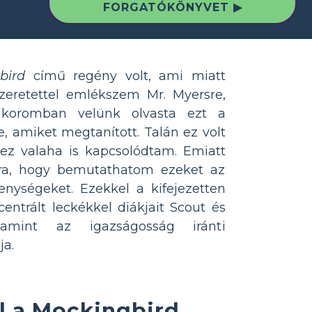
FORGATÓKÖNYVET ▶
bird
című regény volt, ami miatt
zeretettel emlékszem Mr. Myersre,
koromban velünk olvasta ezt a
e, amiket megtanított. Talán ez volt
ez valaha is kapcsolódtam. Emiatt
a, hogy bemutathatom ezeket az
enységeket. Ezekkel a kifejezetten
entrált leckékkel diákjait Scout és
lamint az igazságosság iránti
ja.
l a Mockingbird