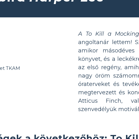
A To Kill a Mocking
angoltanár lettem! S
amikor másodéves 
könyvet, és a leckékr
az első regény, amih
nagy öröm számomr
óraterveket és tevék
megtervezett és konc
Atticus Finch, va
szenvedélyük motivál
gek a következőhöz: To Kil