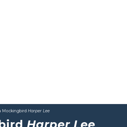
l a Mockingbird
Harper Lee
gbird
Harper Lee