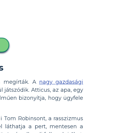
s
n megírták. A
nagy gazdasági
játszódik. Atticus, az apa, egy
elműen bizonyítja, hogy ügyfele
di Tom Robinsont, a rasszizmus
l láthatja a pert, mentesen a