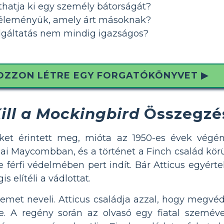
atja ki egy személy bátorságát?
éleményük, amely árt másoknak?
lgáltatás nem mindig igazságos?
OZZON LÉTRE EGY FORGATÓKÖNYVET ▶
ill a Mockingbird
Összegzé
ket érintett meg, mióta az 1950-es évek végé
i Maycombban, és a történet a Finch család körül 
 férfi védelmében pert indít. Bár Atticus egyért
 elítéli a vádlottat.
Jemet neveli. Atticus családja azzal, hogy megvé
. A regény során az olvasó egy fiatal szeméve