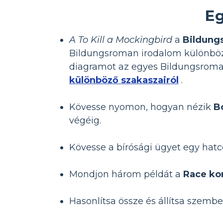
E
A To Kill a Mockingbird
a
Bildung
Bildungsroman irodalom különböző
diagramot az egyes Bildungsroman 
különböző szakaszairól
.
Kövesse nyomon, hogyan nézik
B
végéig.
Kövesse a bírósági ügyet egy hatc
Mondjon három példát a
Race ko
Hasonlítsa össze és állítsa szemb