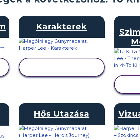
am
Karakterek
Szi
M
TEVÉKENYSÉG
MEGTEKINTÉSE
Hős Utazása
Vizu