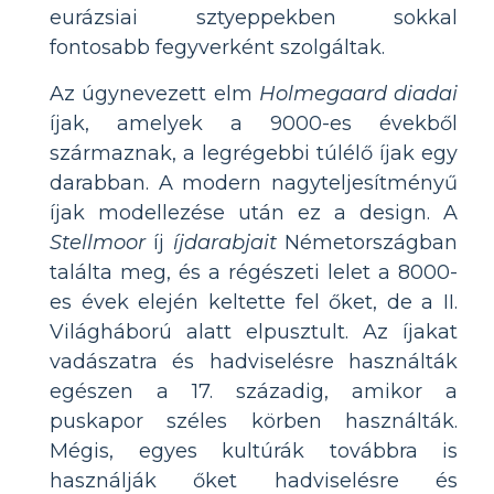
eurázsiai sztyeppekben sokkal
fontosabb fegyverként szolgáltak.
Az úgynevezett elm
Holmegaard diadai
íjak, amelyek a 9000-es évekből
származnak, a legrégebbi túlélő íjak egy
darabban. A modern nagyteljesítményű
íjak modellezése után ez a design. A
Stellmoor
íj
íjdarabjait
Németországban
találta meg, és a régészeti lelet a 8000-
es évek elején keltette fel őket, de a II.
Világháború alatt elpusztult. Az íjakat
vadászatra és hadviselésre használták
egészen a 17. századig, amikor a
puskapor széles körben használták.
Mégis, egyes kultúrák továbbra is
használják őket hadviselésre és