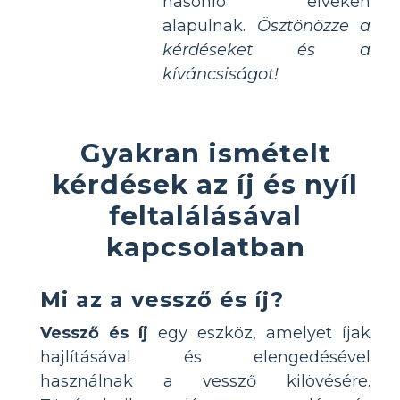
hasonló elveken
alapulnak.
Ösztönözze a
kérdéseket és a
kíváncsiságot!
Gyakran ismételt
kérdések az íj és nyíl
feltalálásával
kapcsolatban
Mi az a vessző és íj?
Vessző és íj
egy eszköz, amelyet íjak
hajlításával és elengedésével
használnak a vessző kilövésére.