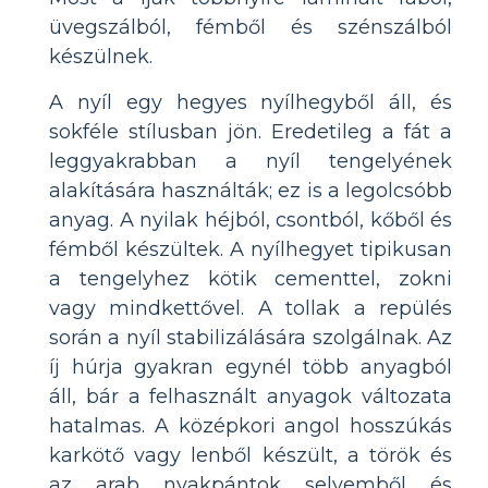
üvegszálból, fémből és szénszálból
készülnek.
A nyíl egy hegyes nyílhegyből áll, és
sokféle stílusban jön. Eredetileg a fát a
leggyakrabban a nyíl tengelyének
alakítására használták; ez is a legolcsóbb
anyag. A nyilak héjból, csontból, kőből és
fémből készültek. A nyílhegyet tipikusan
a tengelyhez kötik cementtel, zokni
vagy mindkettővel. A tollak a repülés
során a nyíl stabilizálására szolgálnak. Az
íj húrja gyakran egynél több anyagból
áll, bár a felhasznált anyagok változata
hatalmas. A középkori angol hosszúkás
karkötő vagy lenből készült, a török ​​és
az arab nyakpántok selyemből és