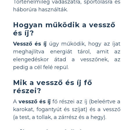
Történelmileg vadászatra, sportolásra és
háborúra használták.
Hogyan működik a vessző
és íj?
Vessző és íj
úgy működik, hogy az íjat
meghajlítva energiát tárol, amit az
elengedéskor átad a vesszőnek, az
pedig a cél felé repül.
Mik a vessző és íj fő
részei?
A
vessző és íj
fő részei az íj (beleértve a
karokat, fogantyút és szíjat) és a vessző
(a test, a tollak, a zárrész és a hegy).