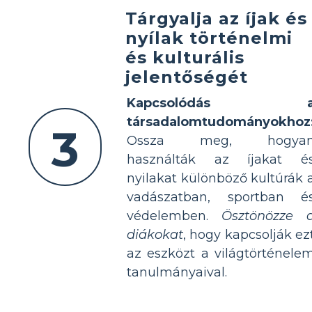
Tárgyalja az íjak és
nyílak történelmi
és kulturális
jelentőségét
Kapcsolódás 
társadalomtudományokhoz
3
Ossza meg, hogya
használták az íjakat é
nyilakat különböző kultúrák 
vadászatban, sportban é
védelemben.
Ösztönözze 
diákokat
, hogy kapcsolják ez
az eszközt a világtörténele
tanulmányaival.