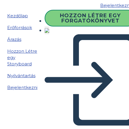
Bejelentkezn
HOZZON LÉTRE EGY
Kezdőlap
FORGATÓKÖNYVET
Erőforrások
Árazás
Hozzon Létre
egy
Storyboard
Nyilvántartás
Bejelentkezni