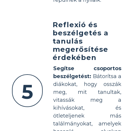
Reflexió és
beszélgetés a
tanulás
megerősítése
érdekében
Segítse csoportos
beszélgetést:
Bátorítsa a
5
diákokat, hogy osszák
meg, mit tanultak,
vitassák meg a
kihívásokat, és
ötleteljenek más
találmányokat, amelyek