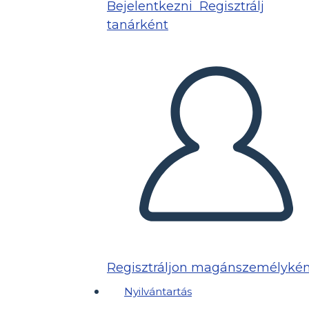
Bejelentkezni
Regisztrálj
tanárként
Regisztráljon magánszemélykén
Nyilvántartás