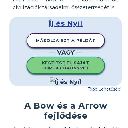
civilizációk társadalmi összetettségét is.
Íj és Nyíl
MÁSOLJA EZT A PÉLDÁT
— VAGY —
KÉSZÍTSE EL SAJÁT
FORGATÓKÖNYVÉT
Több Lehetőség
A Bow és a Arrow
fejlődése