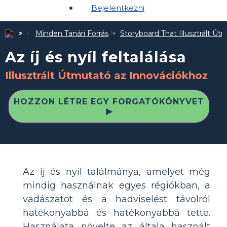
Bejelentkezni
Minden Tanári Forrás
Storyboard That Illusztrált Út
Az íj és nyíl feltalálása
Illusztrált Útmutató az Innovációkhoz
HOZZON LÉTRE EGY FORGATÓKÖNYVET
▶
Az íj és nyíl találmánya, amelyet még
mindig használnak egyes régiókban, a
vadászatot és a hadviselést távolról
hatékonyabbá és hatékonyabbá tette.
Használata növelte az általa használt