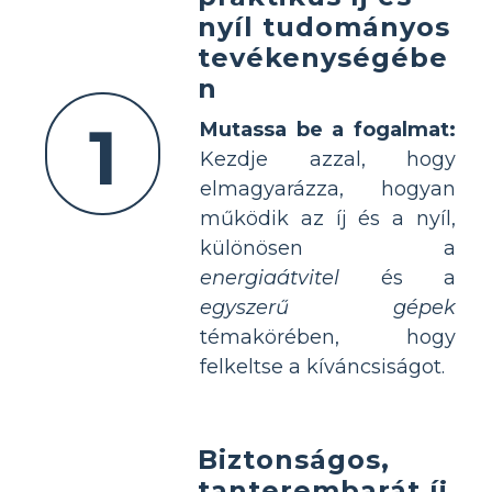
nyíl tudományos
tevékenységébe
n
1
Mutassa be a fogalmat:
Kezdje azzal, hogy
elmagyarázza, hogyan
működik az íj és a nyíl,
különösen a
energiaátvitel
és a
egyszerű gépek
témakörében, hogy
felkeltse a kíváncsiságot.
Biztonságos,
tanterembarát íj