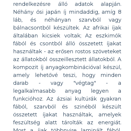
rendelkezésre álló adatok alapján.
Néhány ősi japán íj mindaddig, amíg 8
láb, és néhányan szarvból vagy
bálnacsontból készültek. Az afrikai íjak
általában kicsiek voltak; Az eszkimók
fából és csontból álló összetett íjakat
használtak - az erősen rostos szöveteket
az állatokból összeillesztett állatokból. A
kompozit íj anyagkombinációval készül,
amely lehetővé teszi, hogy minden
darab - vagy "végtag" - a
legalkalmasabb anyag legyen a
funkcióhoz. Az ázsiai kultúrák gyakran
fából, szarvból és szinéből készült
összetett íjakat használtak, amelyek
feszültség alatt tárolták az energiát.
Most a íjak többnyire laminált fából,