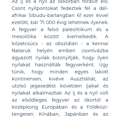
Az íj és a nyíl az őskorban fordult elő.
Csont nyílpontokat fedeztek fel a dél-
afrikai Sibudu-barlangban 61 ezer évvel
ezelőtt, bár 71 000 évig lehetnek ilyenek.
A fegyver a felső paleolitikum és a
mesolitika között kiemelkedik. A
kőzetcsúcs - az obszidián - a kennai
Nataruk helyén emberi csontvázba
ágyazott nyilak bizonyítják, hogy ilyen
nyilakat használták fegyverként. Úgy
tűnik, hogy minden egyes lakott
kontinensen, kivéve Ausztráliát, az
utolsó jegesedést követően íjakat és
nyilakat alkalmaztak. Az íj és a nyíl volt
az elsődleges fegyver az ókortól a
középkorig Európában és a Földközi-
tengeren; Kínában, Japánban és az