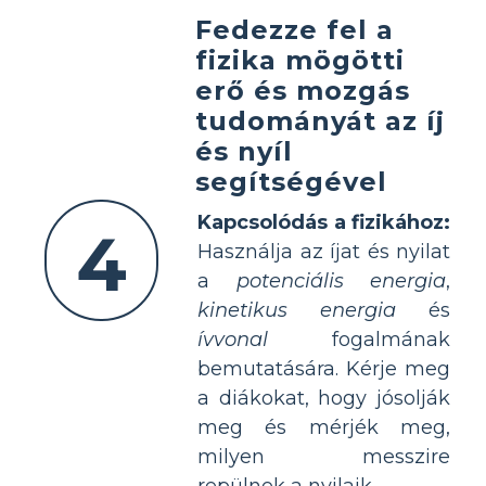
Fedezze fel a
fizika mögötti
erő és mozgás
tudományát az íj
és nyíl
segítségével
Kapcsolódás a fizikához:
4
Használja az íjat és nyilat
a
potenciális energia
,
kinetikus energia
és
ívvonal
fogalmának
bemutatására. Kérje meg
a diákokat, hogy jósolják
meg és mérjék meg,
milyen messzire
repülnek a nyilaik.