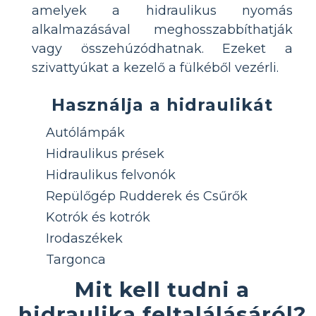
amelyek a hidraulikus nyomás
alkalmazásával meghosszabbíthatják
vagy összehúzódhatnak. Ezeket a
szivattyúkat a kezelő a fülkéből vezérli.
Használja a hidraulikát
Autólámpák
Hidraulikus prések
Hidraulikus felvonók
Repülőgép Rudderek és Csűrők
Kotrók és kotrók
Irodaszékek
Targonca
Mit kell tudni a
hidraulika feltalálásáról?