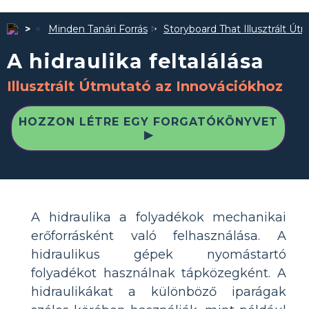
Minden Tanári Forrás
Storyboard That Illusztrált Út
A hidraulika feltalálása
Illusztrált Útmutató az Innovációkhoz
HOZZON LÉTRE EGY FORGATÓKÖNYVET
▶
A hidraulika a folyadékok mechanikai
erőforrásként való felhasználása. A
hidraulikus gépek nyomástartó
folyadékot használnak tápközegként. A
hidraulikákat a különböző iparágak