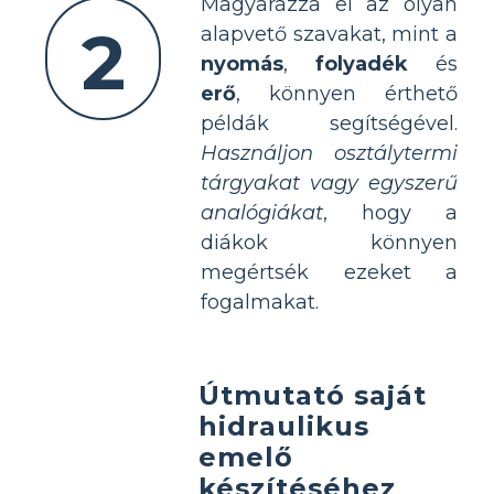
Magyarázza el az olyan
2
alapvető szavakat, mint a
nyomás
,
folyadék
és
erő
, könnyen érthető
példák segítségével.
Használjon osztálytermi
tárgyakat vagy egyszerű
analógiákat
, hogy a
diákok könnyen
megértsék ezeket a
fogalmakat.
Útmutató saját
hidraulikus
emelő
készítéséhez