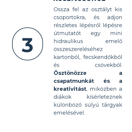
Ossza fel az osztályt kis
csoportokra, és adjon
részletes lépésről lépésre
útmutatót egy mini
3
hidraulikus emelő
összeszereléséhez
kartonból, fecskendőkből
és csövekből.
Ösztönözze a
csapatmunkát és a
kreativitást
, miközben a
diákok kísérleteznek
különböző súlyú tárgyak
emelésével.