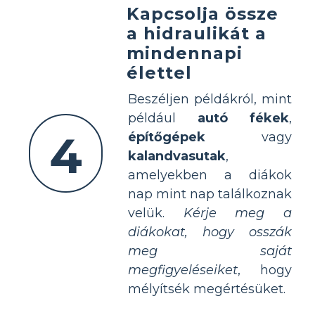
Kapcsolja össze
a hidraulikát a
mindennapi
élettel
Beszéljen példákról, mint
például
autó fékek
,
4
építőgépek
vagy
kalandvasutak
,
amelyekben a diákok
nap mint nap találkoznak
velük.
Kérje meg a
diákokat, hogy osszák
meg saját
megfigyeléseiket
, hogy
mélyítsék megértésüket.