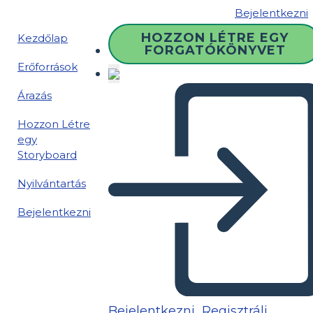
Bejelentkezni
HOZZON LÉTRE EGY
Kezdőlap
FORGATÓKÖNYVET
Erőforrások
Árazás
Hozzon Létre
egy
Storyboard
Nyilvántartás
Bejelentkezni
Bejelentkezni
Regisztrálj