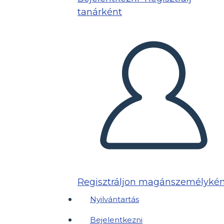
tanárként
Regisztráljon magánszemélykén
Nyilvántartás
Bejelentkezni