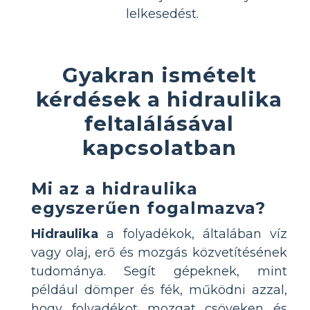
lelkesedést.
Gyakran ismételt
kérdések a hidraulika
feltalálásával
kapcsolatban
Mi az a hidraulika
egyszerűen fogalmazva?
Hidraulika
a folyadékok, általában víz
vagy olaj, erő és mozgás közvetítésének
tudománya. Segít gépeknek, mint
például dömper és fék, működni azzal,
hogy folyadékot mozgat csöveken és