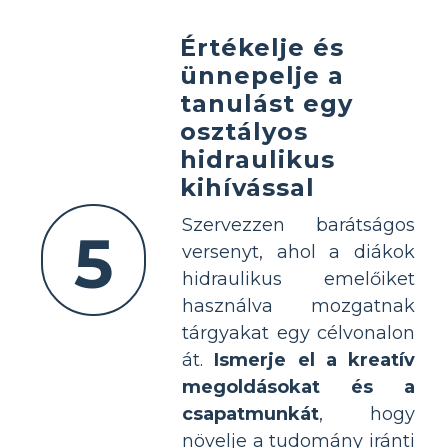
Értékelje és
ünnepelje a
tanulást egy
osztályos
hidraulikus
kihívással
Szervezzen barátságos
5
versenyt, ahol a diákok
hidraulikus emelőiket
használva mozgatnak
tárgyakat egy célvonalon
át.
Ismerje el a kreatív
megoldásokat és a
csapatmunkát
, hogy
növelje a tudomány iránti