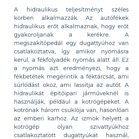
A hidraulikus teljesítményt széles
körben alkalmazzák. Az autófékek
hidraulikus erőt alkalmaznak, hogy erőt
gyakoroljanak a kerékre. A
megszakítópedál egy dugattyúhoz van
csatlakoztatva, így amikor nyomásra
kerül, a fékfolyadék nyomás alatt áll. Ez
a nyomás azt eredményezi, hogy a
fékbetétek megérintik a féktárcsát, ami
súrlódást okoz, ami lassítja az autót. A
hidraulikát építőipari járműveknél is
használják, például a kotrógépeket. A
kotrónak három csuklója van, hasonlóan
az emberi karhoz. Az izmok helyett a
kotrógép olyan szivattyúkhoz
csatlakoztatott dugattyúkat használ,