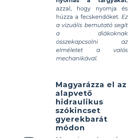
nyomás a tárgyakat
,
azzal, hogy nyomja és
húzza a fecskendőket.
Ez
a vizuális bemutató segít
a diákoknak
összekapcsolni az
elméletet a valós
mechanikával.
Magyarázza el az
alapvető
hidraulikus
szókincset
gyerekbarát
módon