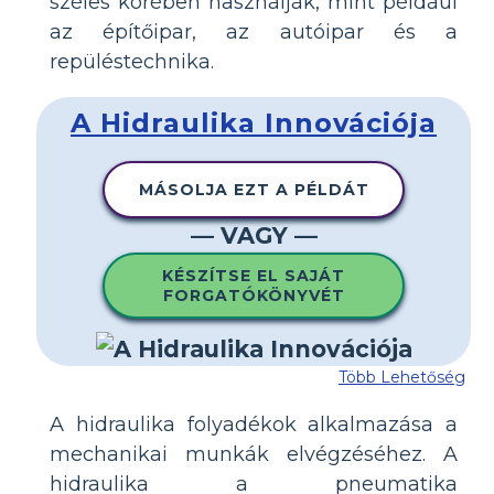
széles körében használják, mint például
az építőipar, az autóipar és a
repüléstechnika.
A Hidraulika Innovációja
MÁSOLJA EZT A PÉLDÁT
— VAGY —
KÉSZÍTSE EL SAJÁT
FORGATÓKÖNYVÉT
Több Lehetőség
A hidraulika folyadékok alkalmazása a
mechanikai munkák elvégzéséhez. A
hidraulika a pneumatika