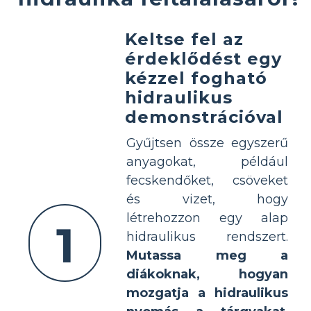
Keltse fel az
érdeklődést egy
kézzel fogható
hidraulikus
demonstrációval
Gyűjtsen össze egyszerű
anyagokat, például
fecskendőket, csöveket
és vizet, hogy
létrehozzon egy alap
1
hidraulikus rendszert.
Mutassa meg a
diákoknak, hogyan
mozgatja a hidraulikus