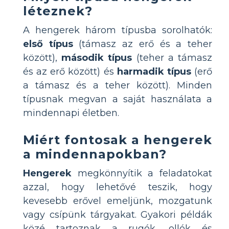
léteznek?
A hengerek három típusba sorolhatók:
első típus
(támasz az erő és a teher
között),
második típus
(teher a támasz
és az erő között) és
harmadik típus
(erő
a támasz és a teher között). Minden
típusnak megvan a saját használata a
mindennapi életben.
Miért fontosak a hengerek
a mindennapokban?
Hengerek
megkönnyítik a feladatokat
azzal, hogy lehetővé teszik, hogy
kevesebb erővel emeljünk, mozgatunk
vagy csípünk tárgyakat. Gyakori példák
közé tartoznak a rugók, ollók és