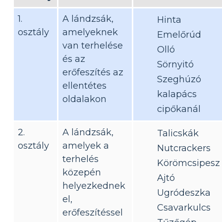
1.
A lándzsák,
Hinta
osztály
amelyeknek
Emelőrúd
van terhelése
Olló
és az
Sörnyitó
erőfeszítés az
Szeghúzó
ellentétes
kalapács
oldalakon
cipőkanál
2.
A lándzsák,
Talicskák
osztály
amelyek a
Nutcrackers
terhelés
Körömcsipesz
közepén
Ajtó
helyezkednek
Ugródeszka
el,
Csavarkulcs
erőfeszítéssel