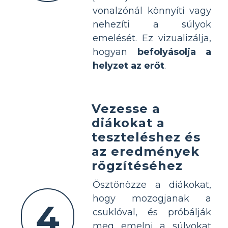
vonalzónál könnyíti vagy
nehezíti a súlyok
emelését. Ez vizualizálja,
hogyan
befolyásolja a
helyzet az erőt
.
Vezesse a
diákokat a
teszteléshez és
az eredmények
rögzítéséhez
Ösztönözze a diákokat,
hogy mozogjanak a
4
csuklóval, és próbálják
meg emelni a súlyokat