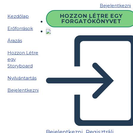
Bejelentkezni
HOZZON LÉTRE EGY
Kezdőlap
FORGATÓKÖNYVET
Erőforrások
Árazás
Hozzon Létre
egy
Storyboard
Nyilvántartás
Bejelentkezni
Bejelentkezni
Regisztrálj