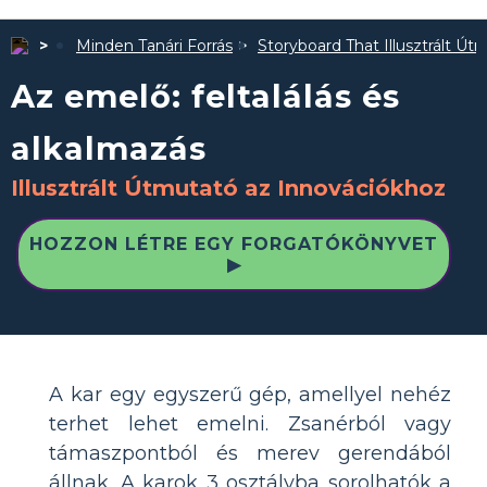
Minden Tanári Forrás
Storyboard That Illusztrált Út
Az emelő: feltalálás és
alkalmazás
Illusztrált Útmutató az Innovációkhoz
HOZZON LÉTRE EGY FORGATÓKÖNYVET
▶
A kar egy egyszerű gép, amellyel nehéz
terhet lehet emelni. Zsanérból vagy
támaszpontból és merev gerendából
állnak. A karok 3 osztályba sorolhatók a