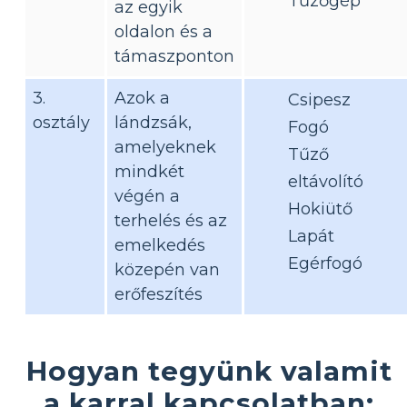
Tűzőgép
az egyik
oldalon és a
támaszponton
3.
Azok a
Csipesz
osztály
lándzsák,
Fogó
amelyeknek
Tűző
mindkét
eltávolító
végén a
Hokiütő
terhelés és az
Lapát
emelkedés
Egérfogó
közepén van
erőfeszítés
Hogyan tegyünk valamit
a karral kapcsolatban: