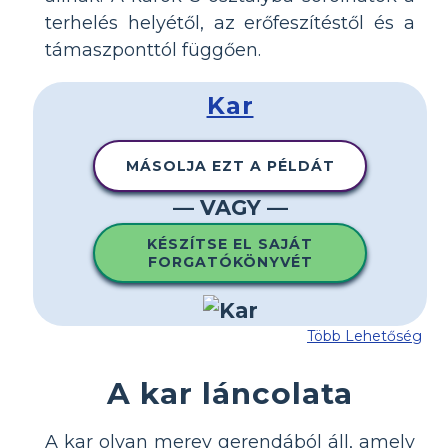
terhelés helyétől, az erőfeszítéstől és a
támaszponttól függően.
Kar
MÁSOLJA EZT A PÉLDÁT
— VAGY —
KÉSZÍTSE EL SAJÁT
FORGATÓKÖNYVÉT
Több Lehetőség
A kar láncolata
A kar olyan merev gerendából áll, amely