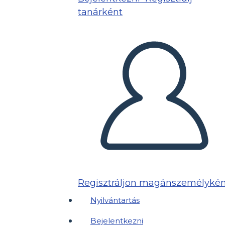
tanárként
Regisztráljon magánszemélykén
Nyilvántartás
Bejelentkezni