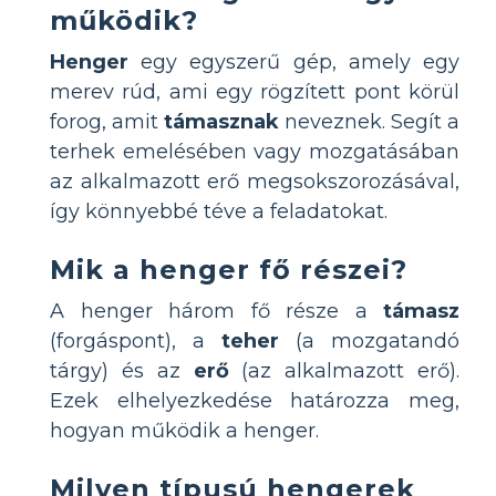
működik?
Henger
egy egyszerű gép, amely egy
merev rúd, ami egy rögzített pont körül
forog, amit
támasznak
neveznek. Segít a
terhek emelésében vagy mozgatásában
az alkalmazott erő megsokszorozásával,
így könnyebbé téve a feladatokat.
Mik a henger fő részei?
A henger három fő része a
támasz
(forgáspont), a
teher
(a mozgatandó
tárgy) és az
erő
(az alkalmazott erő).
Ezek elhelyezkedése határozza meg,
hogyan működik a henger.
Milyen típusú hengerek