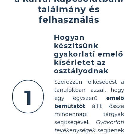
találmány és
felhasználás
Hogyan
készítsünk
gyakorlati emelő
kísérletet az
osztályodnak
Szerezzen lelkesedést a
1
tanulókban azzal, hogy
egy egyszerű
emelő
bemutatót
állít össze
mindennapi tárgyak
segítségével.
Gyakorlati
tevékenységek
segítenek