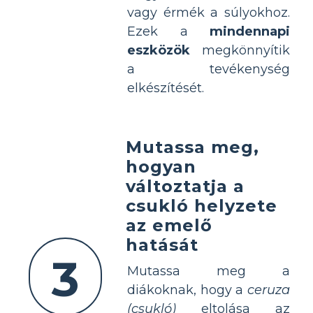
vagy érmék a súlyokhoz.
Ezek a
mindennapi
eszközök
megkönnyítik
a tevékenység
elkészítését.
Mutassa meg,
hogyan
változtatja a
csukló helyzete
az emelő
hatását
3
Mutassa meg a
diákoknak, hogy a
ceruza
(csukló)
eltolása az