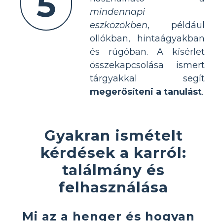
5
mindennapi
eszközökben
, például
ollókban, hintaágyakban
és rúgóban. A kísérlet
összekapcsolása ismert
tárgyakkal segít
megerősíteni a tanulást
.
Gyakran ismételt
kérdések a karról:
találmány és
felhasználása
Mi az a henger és hogyan