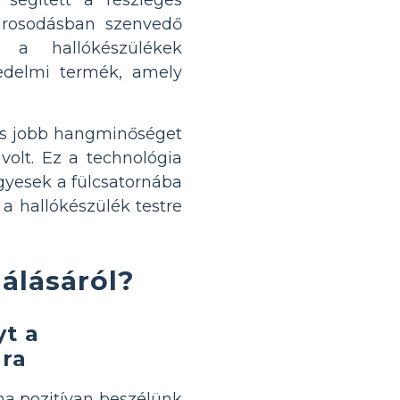
károsodásban szenvedő
 a hallókészülékek
kedelmi termék, amely
, és jobb hangminőséget
volt. Ez a technológia
egyesek a fülcsatornába
a hallókészülék testre
lálásáról?
t a
ára
 ha pozitívan beszélünk