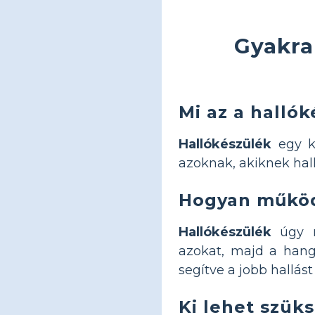
Gyakra
Mi az a halló
Hallókészülék
egy ki
azoknak, akiknek hal
Hogyan működ
Hallókészülék
úgy m
azokat, majd a hango
segítve a jobb hallá
Ki lehet szük