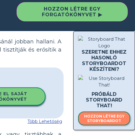
HOZZON LÉTRE EGY
FORGATÓKÖNYVET ▶
sánál jobban hallani. A
tisztítják és erősítik a
SZERETNE EHHEZ
HASONLÓ
STORYBOARDOT
KÉSZÍTENI?
E EL SAJÁT
PRÓBÁLD
ÓKÖNYVÉT
STORYBOARD
THAT!
HOZZON LÉTRE EGY
STORYBOARDOT
Több Lehetőség
k vagy tisztábbak a