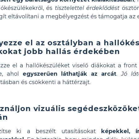
lókészülékekről, és
tisztelettel érdeklődést
ösztön
gít eltávolítani a megbélyegzést és támogatja az 
yezze el az osztályban a hallókés
kokat jobb hallás érdekében
zze el a hallókészüléket viselő diákokat a fron
re, ahol
egyszerűen láthatják az arcát
.
Jó lát
átásban és csökkenti a háttérzajt.
ználjon vizuális segédeszközöke
án
zítse ki a beszélt utasításokat
képekkel, í