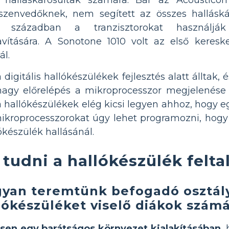
szenvedőknek, nem segített az összes hallás
században a tranzisztorokat használják
ítására. A Sonotone 1010 volt az első keres
ál.
digitális hallókészülékek fejlesztés alatt álltak
nagy előrelépés a mikroprocesszor megjelenése 
a hallókészülékek elég kicsi legyen ahhoz, hogy 
 mikroprocesszorokat úgy lehet programozni, hogy 
ókészülék hallásánál.
l tudni a hallókészülék felta
yan teremtünk befogadó osztály
lókészüléket viselő diákok szám
tsen egy barátságos környezet kialakításában
,