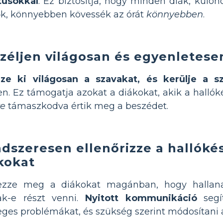
tusokkal
. Ez biztosítja, hogy minden diák, külön
ők, könnyebben kövessék az órát
könnyebben
.
zéljen világosan és egyenletese
zze ki világosan a szavakat, és kerülje a sz
n. Ez támogatja azokat a diákokat, akik a halló
re
támaszkodva értik meg a beszédet.
dszeresen ellenőrizze a hallókés
kokat
ezze meg a diákokat magánban, hogy hallana
ak-e részt venni.
Nyitott kommunikáció
segí
eges problémákat, és szükség szerint módosítani a