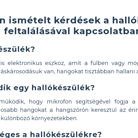
n ismételt kérdések a hall
feltalálásával kapcsolatba
készülék?
s elektronikus eszköz, amit a fülben vagy mögö
láskárosodásuk van, hangokat tisztábban hallani a
ik egy hallókészülék?
űködik, hogy mikrofon segítségével fogja a
sabb hangokat a hangszórón keresztül az érinte
st különböző környezetekben.
séges a hallókészülékre?