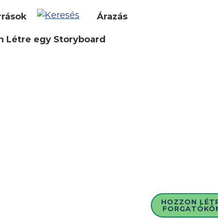
rrások
Árazás
 Létre egy Storyboard
HOZZON LÉT
FORGATÓKÖ