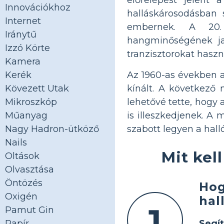
Innovációkhoz
halláskárosodásban 
Internet
embernek. A 20. 
Iránytű
hangminőségének jav
Izzó Körte
tranzisztorokat haszn
Kamera
Az 1960-as években a 
Kerék
kínált. A következő 
Kövezett Utak
lehetővé tette, hogy 
Mikroszkóp
is illeszkedjenek. A
Műanyag
szabott legyen a hall
Nagy Hadron-ütköző
Nails
Mit kel
Oltások
Olvasztása
Öntözés
Hog
Oxigén
hal
1
Pamut Gin
Segí
Papír