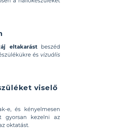
ösen a hallókészüléket
n
áj eltakarást
beszéd
készülékükre és
vizuális
züléket viselő
k-e, és kényelmesen
t gyorsan kezelni az
z oktatást.