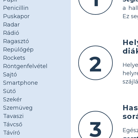
a hal
Penicillin
Ez se
Puskapor
Radar
Rádió
Hel
Ragasztó
Repülőgép
diá
2
Rockets
Helye
Röntgenfelvétel
hely
Sajtó
szájl
Smartphone
Sütő
Szekér
Has
Szemüveg
sor
Tavaszi
3
Távcső
Egés
Távíró