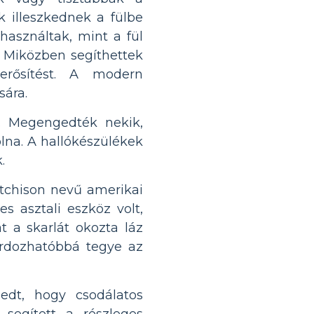
k illeszkednek a fülbe
használtak, mint a fül
. Miközben segíthettek
rősítést. A modern
sára.
t. Megengedték nekik,
lna. A hallókészülékek
.
utchison nevű amerikai
s asztali eszköz volt,
t a skarlát okozta láz
hordozhatóbbá tegye az
jedt, hogy csodálatos
 segített a részleges