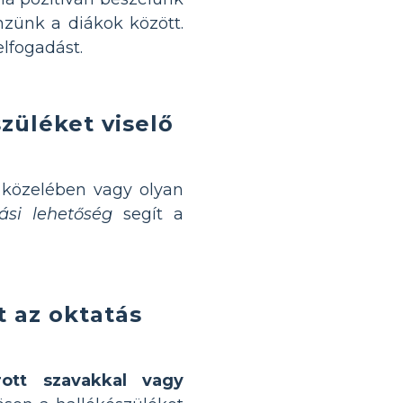
zünk a diákok között.
elfogadást.
züléket viselő
t közelében vagy olyan
ási lehetőség
segít a
t az oktatás
rott szavakkal vagy