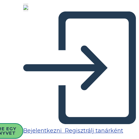
RE EGY
Bejelentkezni
Regisztrálj tanárként
NYVET