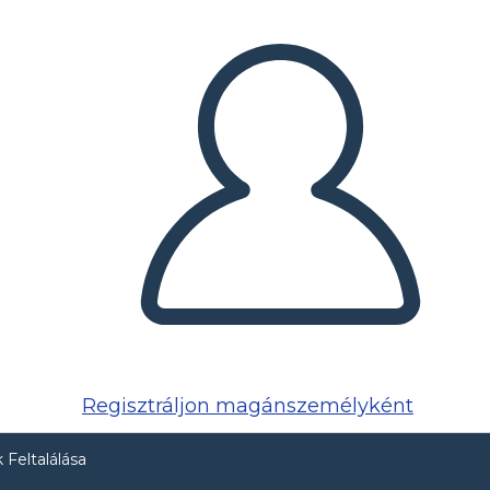
Regisztráljon magánszemélyként
 Feltalálása