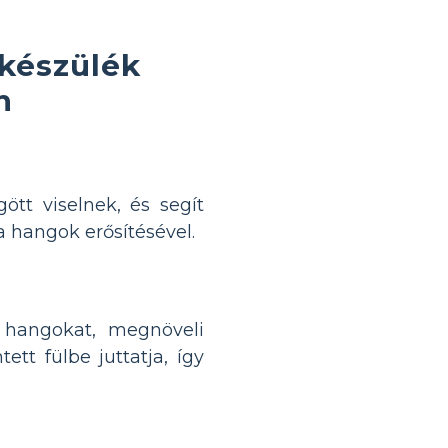
ókészülék
n
tt viselnek, és segít
 hangok erősítésével.
 hangokat, megnöveli
tt fülbe juttatja, így