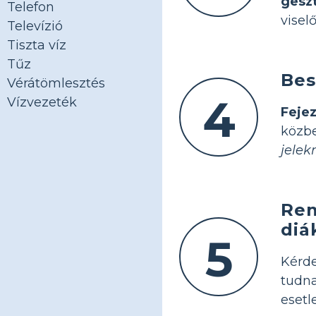
gesz
Telefon
visel
Televízió
Tiszta víz
Tűz
Bes
Vérátömlesztés
4
Vízvezeték
Feje
közbe
jelek
Ren
diá
5
Kérd
tudn
esetl