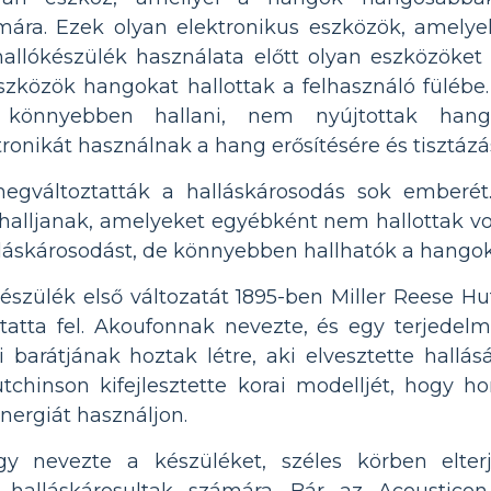
mára. Ezek olyan elektronikus eszközök, amelye
allókészülék használata előtt olyan eszközöket 
szközök hangokat hallottak a felhasználó fülébe
könnyebben hallani, nem nyújtottak hange
ronikát használnak a hang erősítésére és tisztázá
egváltoztatták a halláskárosodás sok emberé
halljanak, amelyeket egyébként nem hallottak vo
lláskárosodást, de könnyebben hallhatók a hangok
észülék első változatát 1895-ben Miller Reese H
tatta fel. Akoufonnak nevezte, és egy terjedelme
barátjának hoztak létre, aki elvesztette hallásá
tchinson kifejlesztette korai modelljét, hogy 
nergiát használjon.
y nevezte a készüléket, széles körben elter
a halláskárosultak számára. Bár az Acousticon