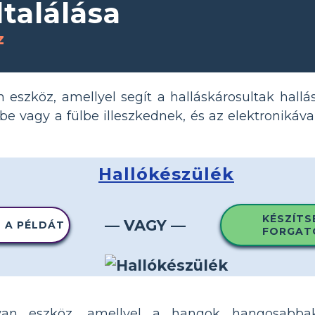
találása
z
 eszköz, amellyel segít a halláskárosultak hallá
e vagy a fülbe illeszkednek, és az elektronikával 
Hallókészülék
KÉSZÍTS
— VAGY —
 A PÉLDÁT
FORGAT
lyan eszköz, amellyel a hangok hangosabba