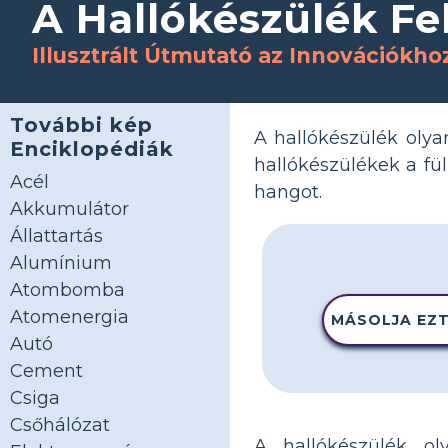
A Hallókészülék Fel
Illusztrált Útmutató az Innovációkho
További kép
A hallókészülék olyan
Enciklopédiák
hallókészülékek a fülb
Acél
hangot.
Akkumulátor
Állattartás
Alumínium
Atombomba
Atomenergia
MÁSOLJA EZT
Autó
Cement
Csiga
Csőhálózat
A hallókészülék o