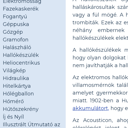
Elektromosság
halláskárosultak szá
Fazekaskerék
vagy a fül mögé. A h
Fogantyú
trombiták. Ezek az e
Géppuska
néhány embernek 
Gőzgép
hallókészülékek elekt
Gramofon
Halászháló
A hallókészülékek m
Hallókészülék
hogy olyan dolgokat 
Heliocentrikus
nem javíthatják a ha
Világkép
Az elektromos hallók
Hidraulika
villamosmérnök talál
Hitelkártya
amelyet gyermekkori 
Hőlégballon
miatt. 1902-ben a Hu
Hőmérő
akkumulátort,
hogy e
Hűtőszekrény
Íj és Nyíl
Az Acousticon, ahog
Illusztrált Útmutató az
előrelépést jelent 