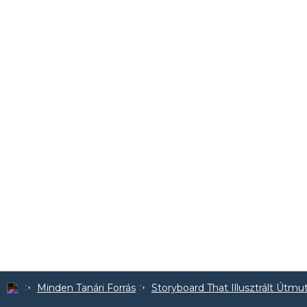
Minden Tanári Forrás
Storyboard That Illusztrált Útmu