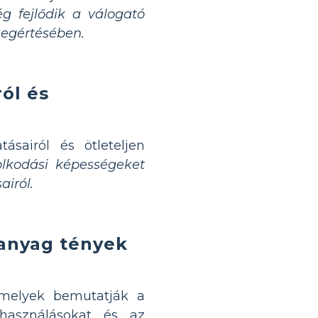
g fejlődik a válogató
egértésében.
ól és
sairól és ötleteljen
olkodási képességeket
airól.
űanyag tények
amelyek bemutatják a
lhasználásokat és az