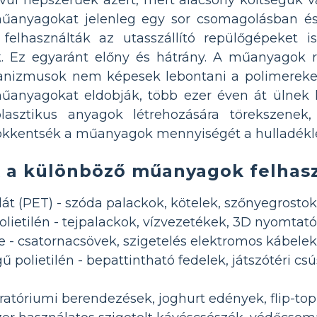
űanyagokat jelenleg egy sor csomagolásban és
 felhasználták az utasszállító repülőgépeket
 Ez egyaránt előny és hátrány. A műanyagok r
ganizmusok nem képesek lebontani a polimereke
űanyagokat eldobják, több ezer éven át ülnek 
asztikus anyagok létrehozására törekszenek,
ökkentsék a műanyagok mennyiségét a hulladékl
 a különböző műanyagok felhasz
alát (PET) - szóda palackok, kötelek, szőnyegrostok
lietilén - tejpalackok, vízvezetékek, 3D nyomtat
de - csatornacsövek, szigetelés elektromos kábele
ű polietilén - bepattintható fedelek, játszótéri 
oratóriumi berendezések, joghurt edények, flip-top