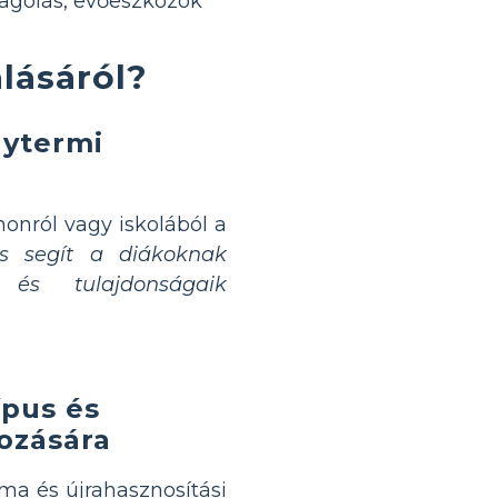
magolás, evőeszközök
lásáról?
lytermi
onról vagy iskolából a
és segít a diákoknak
és tulajdonságaik
ípus és
yozására
ma és újrahasznosítási