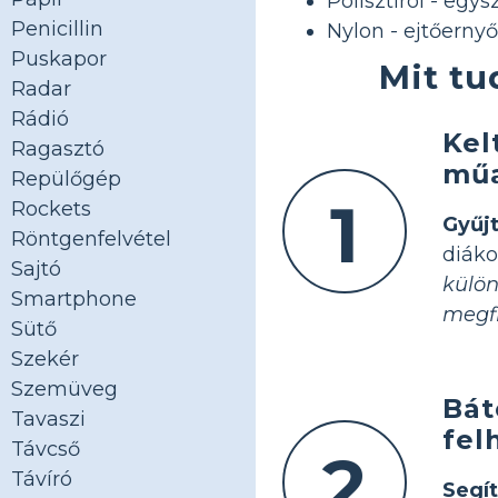
Polisztirol - eg
Penicillin
Nylon - ejtőernyő
Puskapor
Mit tu
Radar
Rádió
Kel
Ragasztó
műa
Repülőgép
1
Rockets
Gyűj
Röntgenfelvétel
diák
Sajtó
külö
Smartphone
megf
Sütő
Szekér
Szemüveg
Bát
Tavaszi
fel
Távcső
2
Távíró
Segí