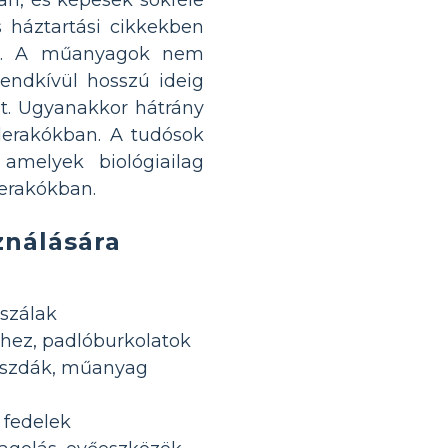
 háztartási cikkekben
 is. A műanyagok nem
endkívül hosszú ideig
t. Ugyanakkor hátrány
lerakókban. A tudósok
 amelyek biológiailag
erakókban.
nálására
ószálak
khez, padlóburkolatok
csúszdák, műanyag
 fedelek