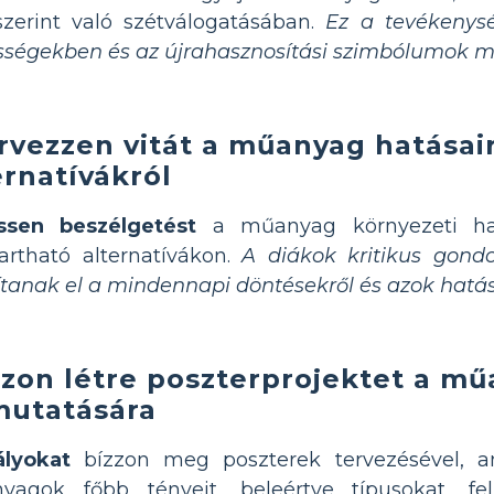
zerint való szétválogatásában.
Ez a tevékenysé
ségekben és az újrahasznosítási szimbólumok m
rvezzen vitát a műanyag hatásair
ernatívákról
ssen beszélgetést
a műanyag környezeti hatá
artható alternatívákon.
A diákok kritikus gond
ítanak el a mindennapi döntésekről és azok hatás
zon létre poszterprojektet a m
utatására
ályokat
bízzon meg poszterek tervezésével, 
yagok főbb tényeit, beleértve típusokat, fe