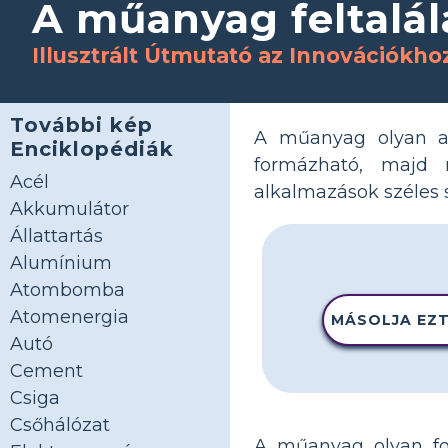
A műanyag feltalál
Illusztrált Útmutató az Innovációkho
További kép
A műanyag olyan an
Enciklopédiák
formázható, majd 
Acél
alkalmazások széles 
Akkumulátor
Állattartás
Alumínium
Atombomba
Atomenergia
MÁSOLJA EZT
Autó
Cement
Csiga
Csőhálózat
A műanyag olyan fo