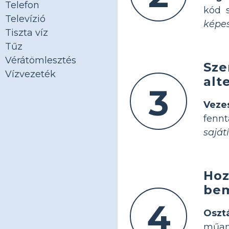
Telefon
kód s
Televízió
képes
Tiszta víz
Tűz
Vérátömlesztés
Sze
Vízvezeték
alt
3
Veze
fennt
saját
Hoz
bem
4
Oszt
műan