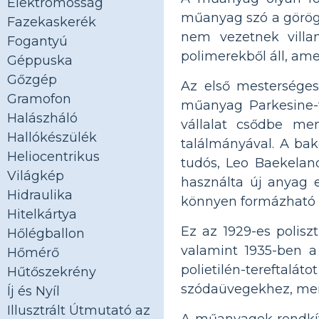
Elektromosság
műanyag szó a görö
Fazekaskerék
nem vezetnek villa
Fogantyú
polimerekből áll, ame
Géppuska
Gőzgép
Az első mesterséges
Gramofon
műanyag Parkesine-t
Halászháló
vállalat csődbe me
Hallókészülék
találmányával. A bak
Heliocentrikus
tudós, Leo Baekeland
Világkép
használta új anyag e
Hidraulika
könnyen formázható 
Hitelkártya
Ez az 1929-es poliszti
Hőlégballon
valamint 1935-ben 
Hőmérő
polietilén-tereft
Hűtőszekrény
szódaüvegekhez, mert
Íj és Nyíl
Illusztrált Útmutató az
A műanyagok rendkív