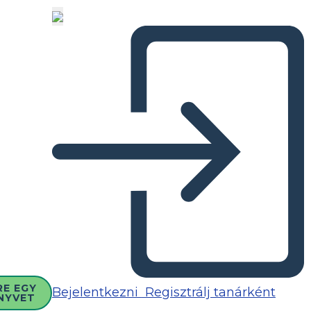
RE EGY
Bejelentkezni
Regisztrálj tanárként
NYVET