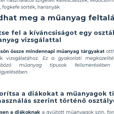
yszer használatos szigetelt kávéscsészék, védőcso
, fogkefe sörték, harisnyák
dhat meg a műanyag feltalá
tse fel a kíváncsiságot egy osztá
nyag vizsgálattal
tsön össze mindennapi műanyag tárgyakat
otth
ok vizsgálatához.
Ez a gyakorlati megközelít
nböző műanyag típusok felismerésében 
igyelésében.
orítsa a diákokat a műanyagok t
használás szerint történő osztál
tsen a diákoknak
a gyűjtött műanyagok szín, for