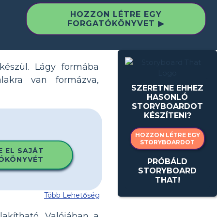
HOZZON LÉTRE EGY
FORGATÓKÖNYVET ▶
készül. Lágy formába
lakra van formázva,
SZERETNE EHHEZ
HASONLÓ
STORYBOARDOT
KÉSZÍTENI?
HOZZON LÉTRE EGY
STORYBOARDOT
E EL SAJÁT
ÓKÖNYVÉT
PRÓBÁLD
STORYBOARD
THAT!
Több Lehetőség
kítható. Valójában a