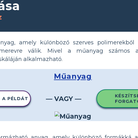
ása
z
yag, amely különböző szerves polimerekből 
merevre válik. Mivel a műanyag számos a
skáláján alkalmazható.
Műanyag
KÉSZÍTS
— VAGY —
 A PÉLDÁT
FORGAT
rmázható anyag, amely különböző formákká ala