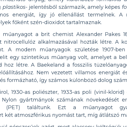
g
plastikos-
jelentésből származik, amely képes
f
mos energiát, így jó ellenállást termelnek. 
lyek főként szén-dioxidot tartalmaznak.
 műanyagot a brit chemist Alexander Pakes 18
 nitrocellulóz alkalmazásával hozták létre. A k
nt. A modern műanyagok születése 1907-ben j
elit egy szintetikus műanyag volt, amelyet a be
 hoz létre. A Baekeland a fosszilis tüzelőanya
lőállításához. Nem vezetett villamos energiát és
és formázható, így számos különböző dolog szám
rol, 1930-as poliészter, 1933-as poli (vinil-klorid)
a Nylon gyártmányok számának növekedését er
alátot (PET) találtunk. Ezt a műanyagot g
 két atmoszférikus nyomást tart, míg átlátszó m
ül népszerűek azért, mert alacsony költségük va