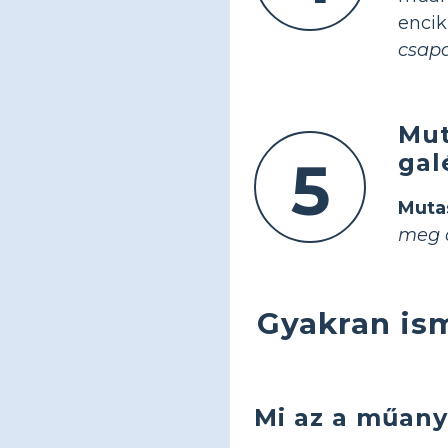
enci
csap
Mut
gal
5
Muta
meg a
Gyakran ism
Mi az a műany