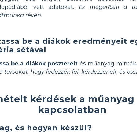
klopédiából vett adatokat.
Ez megerősíti a ta
atmunka révén.
assa be a diákok eredményeit e
éria sétával
ssa be a diákok posztereit
és műanyag mintáka
 társakat, hogy fedezzék fel, kérdezzenek, és oss
ételt kérdések a műanyag f
kapcsolatban
ag, és hogyan készül?