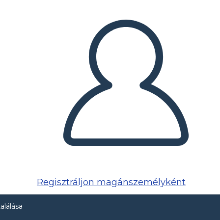
Regisztráljon magánszemélyként
alálása