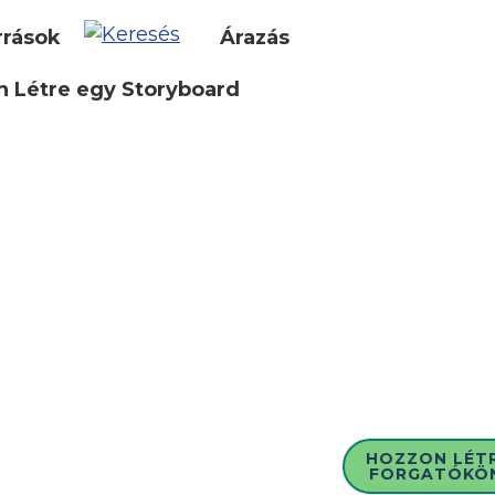
rrások
Árazás
 Létre egy Storyboard
HOZZON LÉT
FORGATÓKÖ