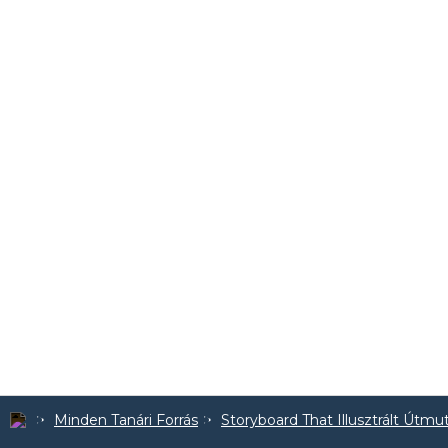
Minden Tanári Forrás
Storyboard That Illusztrált Útmu