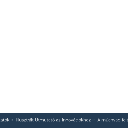
tatók
Illusztrált Útmutató az Innovációkhoz
A műanyag felt