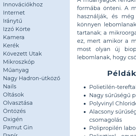
Innovációkhoz
formába önteni. A m
Internet
használják, és még
Iránytű
könnyen lebomlanak.
Izzó Körte
tartanak; a mikroor
Kamera
ez, mert amikor a m
Kerék
most olyan új biopl
Kövezett Utak
lebomlanak, hogy cs
Mikroszkóp
Műanyag
Példák
Nagy Hadron-ütköző
Nails
Polietilén-tereft
Oltások
Nagy sűrűségű po
Olvasztása
Polyvinyl Chlori
Öntözés
Alacsony sűrűség
Oxigén
csomagolás
Pamut Gin
Polipropilén lab
Papír