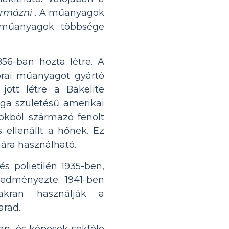
ormázni
. A műanyagok
A műanyagok többsége
56-ban hozta létre. A
orai műanyagot gyártó
ött létre a Bakelite
lga születésű amerikai
gokból származó fenolt
 ellenállt a hőnek. Ez
ára használható.
 és polietilén 1935-ben,
edményezte. 1941-ben
yakran használják a
arad.
n, és képesek sokféle