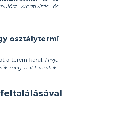
nulást kreativitás és
gy osztálytermi
t a terem körül.
Hívja
zák meg, mit tanultak.
eltalálásával