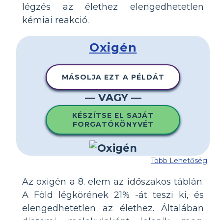
légzés az élethez elengedhetetlen
kémiai reakció.
Oxigén
MÁSOLJA EZT A PÉLDÁT
— VAGY —
KÉSZÍTSE EL SAJÁT
FORGATÓKÖNYVÉT
Több Lehetőség
Az oxigén a 8. elem az időszakos táblán.
A Föld légkörének 21% -át teszi ki, és
elengedhetetlen az élethez. Általában