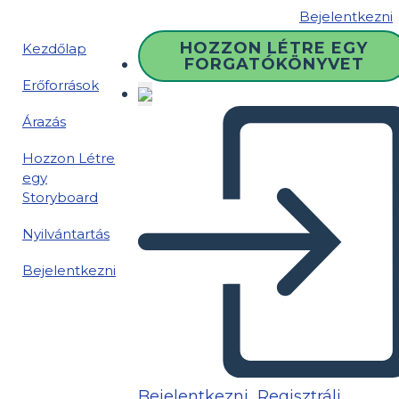
Bejelentkezni
HOZZON LÉTRE EGY
Kezdőlap
FORGATÓKÖNYVET
Erőforrások
Árazás
Hozzon Létre
egy
Storyboard
Nyilvántartás
Bejelentkezni
Bejelentkezni
Regisztrálj