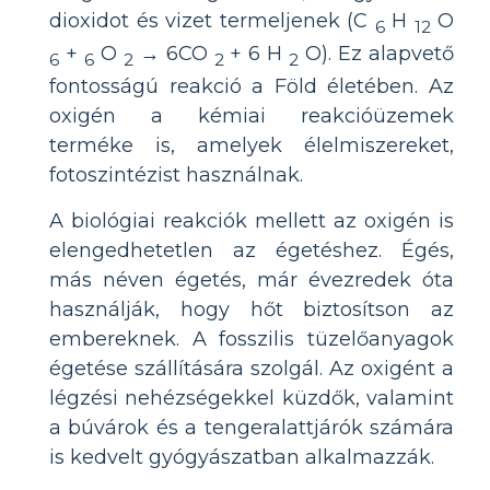
dioxidot és vizet termeljenek (C
H
O
6
12
+
O
→ 6CO
+ 6 H
O). Ez alapvető
6
6
2
2
2
fontosságú reakció a Föld életében. Az
oxigén a kémiai reakcióüzemek
terméke is, amelyek élelmiszereket,
fotoszintézist használnak.
A biológiai reakciók mellett az oxigén is
elengedhetetlen az égetéshez. Égés,
más néven égetés, már évezredek óta
használják, hogy hőt biztosítson az
embereknek. A fosszilis tüzelőanyagok
égetése szállítására szolgál. Az oxigént a
légzési nehézségekkel küzdők, valamint
a búvárok és a tengeralattjárók számára
is kedvelt gyógyászatban alkalmazzák.