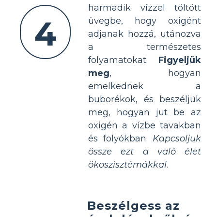
harmadik vízzel töltött
4
üvegbe, hogy oxigént
adjanak hozzá, utánozva
a természetes
folyamatokat.
Figyeljük
meg
, hogyan
emelkednek a
buborékok, és beszéljük
meg, hogyan jut be az
oxigén a vízbe tavakban
és folyókban.
Kapcsoljuk
össze ezt a való élet
ökoszisztémákkal
.
Beszélgess az