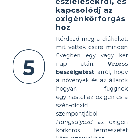
észlelésekről, és
kapcsolódj az
oxigénkörforgás
hoz
Kérdezd meg a diákokat,
mit vettek észre minden
üvegben egy vagy két
5
nap után.
Vezess
beszélgetést
arról, hogy
a növények és az állatok
hogyan függnek
egymástól az oxigén és a
szén-dioxid
szempontjából.
Hangsúlyozd
az oxigén
körkörös természetét