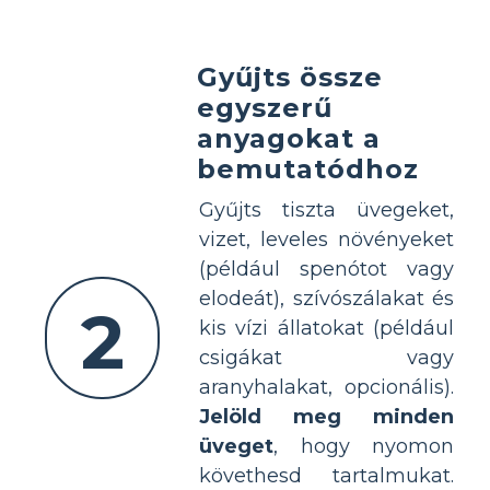
Gyűjts össze
egyszerű
anyagokat a
bemutatódhoz
Gyűjts tiszta üvegeket,
vizet, leveles növényeket
(például spenótot vagy
elodeát), szívószálakat és
2
kis vízi állatokat (például
csigákat vagy
aranyhalakat, opcionális).
Jelöld meg minden
üveget
, hogy nyomon
követhesd tartalmukat.