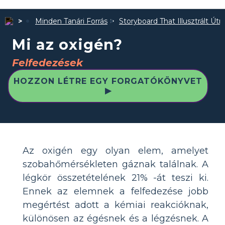
Minden Tanári Forrás
Storyboard That Illusztrált Út
Mi az oxigén?
Felfedezések
HOZZON LÉTRE EGY FORGATÓKÖNYVET
▶
Az oxigén egy olyan elem, amelyet
szobahőmérsékleten gáznak találnak. A
légkör összetételének 21% -át teszi ki.
Ennek az elemnek a felfedezése jobb
megértést adott a kémiai reakcióknak,
különösen az égésnek és a légzésnek. A