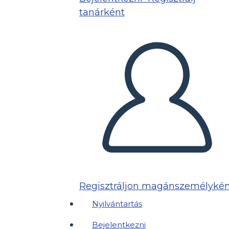
tanárként
Regisztráljon magánszemélykén
Nyilvántartás
Bejelentkezni