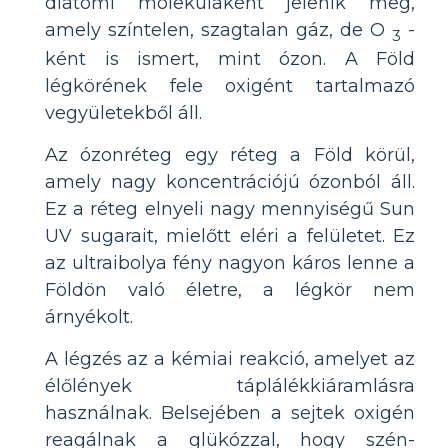
diatomi molekulaként jelenik meg,
amely színtelen, szagtalan gáz, de O
-
3
ként is ismert, mint ózon. A Föld
légkörének fele oxigént tartalmazó
vegyületekből áll.
Az ózonréteg egy réteg a Föld körül,
amely nagy koncentrációjú ózonból áll.
Ez a réteg elnyeli nagy mennyiségű Sun
UV sugarait, mielőtt eléri a felületet. Ez
az ultraibolya fény nagyon káros lenne a
Földön való életre, a légkör nem
árnyékolt.
A légzés az a kémiai reakció, amelyet az
élőlények táplálékkiáramlásra
használnak. Belsejében a sejtek oxigén
reagálnak a glükózzal, hogy szén-