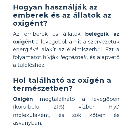
Hogyan használják az
emberek és az állatok az
oxigént?
Az emberek és állatok
belégzik az
oxigént
a levegőből, amit a szervezetük
energiává alakít az élelmiszerből. Ezt a
folyamatot hívják
légzésnek
, és alapvető
a túléléshez.
Hol található az oxigén a
természetben?
Oxigén
megtalálható a levegőben
(körülbelül 21%), vízben H
O
2
molekulaként, és sok kőben és
ásványban.