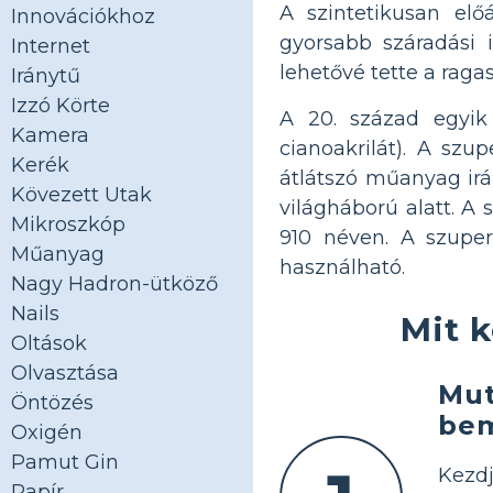
A szintetikusan előá
Innovációkhoz
gyorsabb száradási 
Internet
lehetővé tette a raga
Iránytű
Izzó Körte
A 20. század egyik
Kamera
cianoakrilát). A szu
Kerék
átlátszó műanyag ir
Kövezett Utak
világháború alatt. A
Mikroszkóp
910 néven. A szupe
Műanyag
használható.
Nagy Hadron-ütköző
Nails
Mit k
Oltások
Olvasztása
Mut
Öntözés
bem
Oxigén
Pamut Gin
Kezd
Papír