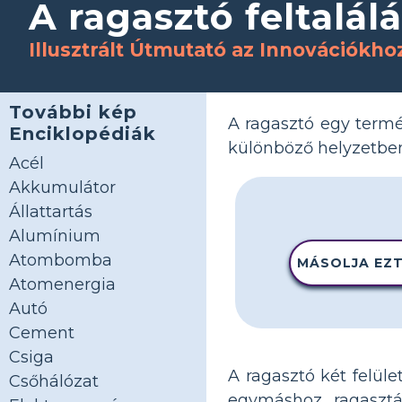
A ragasztó feltalál
Illusztrált Útmutató az Innovációkho
További kép
A ragasztó egy termé
Enciklopédiák
különböző helyzetben
Acél
Akkumulátor
Állattartás
Alumínium
Atombomba
MÁSOLJA EZT
Atomenergia
Autó
Cement
Csiga
A ragasztó két felül
Csőhálózat
egymáshoz ragasztá