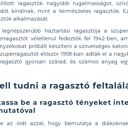
llított ragasztók nagyobb rugalmasságot, szívó
időt kínálnak, mint a természetes ragasztók. E
sztók alkalmazását.
 legnépszerűbb háztartási ragasztója a szupe
perragasztót véletlenül fedezték fel 1942-ben, a
ányzékokat próbált készíteni a szövetséges kato
 szuperragasztót először 1958-ban adták el a n
rragasztó gyorsan szárad, és számos anyag eg
ell tudni a ragasztó feltalál
assa be a ragasztó tényeket inte
utatóval
je az órát azzal, hogy bemutatja a diákokn