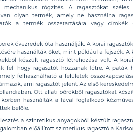
 mechanikus rögzítés. A ragasztókat széles
 van olyan termék, amely ne használna ragas
atók a termék összetartására vagy címkék 
erek évezredek óta használják. A korai ragasztók
ésére használták őket, mint például a fejszék. A 
ekből készült ragasztó létrehozása volt. A korai
ták fel, hogy ragasztót hozzanak létre. A paták 
 amely felhasználható a felületek összekapcsolásá
ármazik, ami ragasztót jelent. Az első kereskedel
landiában. Ott állati bőrökből ragasztókat készí
s körben használták a fával foglalkozó kézműves
tek belőle.
lesztés a szintetikus anyagokból készült ragasztó
alomban előállított szintetikus ragasztó a Karlson