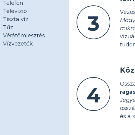
Telefon
Televízió
Veze
3
Tiszta víz
Magy
Tűz
mikr
Vérátömlesztés
vizuá
Vízvezeték
tudom
Köz
Ossza
4
raga
Jegye
osszá
és a 