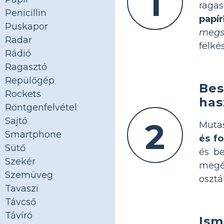
1
raga
Penicillin
papír
Puskapor
megs
Radar
felkés
Rádió
Ragasztó
Repülőgép
Bes
Rockets
has
Röntgenfelvétel
Sajtó
2
Mutas
Smartphone
és fo
Sütő
és be
Szekér
megé
Szemüveg
osztá
Tavaszi
Távcső
Távíró
Ism