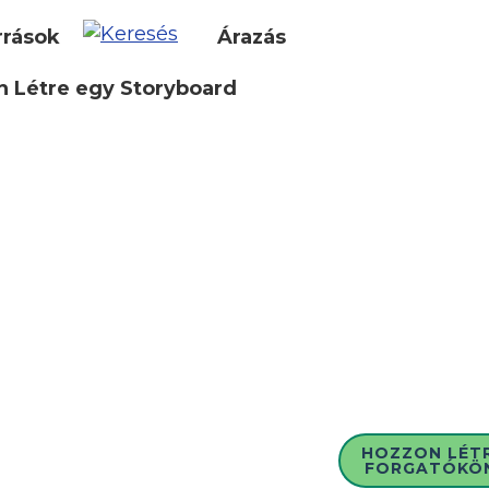
rrások
Árazás
 Létre egy Storyboard
HOZZON LÉT
FORGATÓKÖ