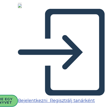
RE EGY
Bejelentkezni
Regisztrálj tanárként
NYVET