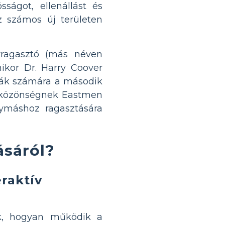
sságot, ellenállást és
z számos új területen
rragasztó (más néven
mikor Dr. Harry Coover
nák számára a második
agyközönségnek Eastmen
ymáshoz ragasztására
ásáról?
raktív
ak, hogyan működik a