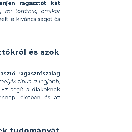
enjen ragasztót két
, mi történik, amikor
elti a kíváncsiságot és
ztókról és azok
asztó, ragasztószalag
elyik típus a legjobb
,
 Ez segít a diákoknak
ennapi életben és az
ek tudományát