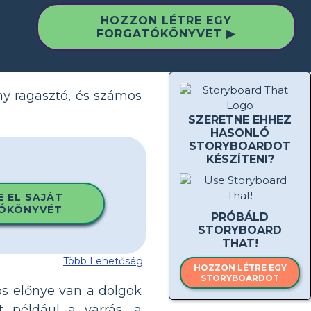
HOZZON LÉTRE EGY
FORGATÓKÖNYVET ▶
ny ragasztó, és számos
SZERETNE EHHEZ
HASONLÓ
STORYBOARDOT
KÉSZÍTENI?
E EL SAJÁT
ÓKÖNYVÉT
PRÓBÁLD
STORYBOARD
THAT!
Több Lehetőség
HOZZON LÉTRE EGY
STORYBOARDOT
os előnye van a dolgok
 például a varrás, a