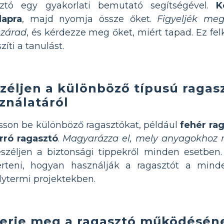
sztó egy gyakorlati bemutató segítségével.
K
lapra
, majd nyomja össze őket.
Figyeljék meg
zárad
, és kérdezze meg őket, miért tapad. Ez felk
zíti a tanulást.
zéljen a különböző típusú ragas
ználatáról
son be különböző ragasztókat, például
fehér rag
rró ragasztó
.
Magyarázza el, mely anyagokhoz m
széljen a biztonsági tippekről minden esetben.
rteni, hogyan használják a ragasztót a mind
lytermi projektekben.
erje meg a ragasztó működésén