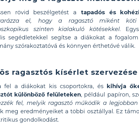
ssen rövid beszélgetést a
tapadós és kohézi
arázza el, hogy a ragasztó miként köti
oszkopikus szinten kialakuló kötésekkel
. Egy
lis segédletekkel segítse a diákokat a fogalo
ány szórakoztatóvá és könnyen érthetővé válik.
ös ragasztós kísérlet szervezése
 fel a diákokat kis csoportokra, és
kihívja ők
sztót különböző felületeken
, például papíron, 
zzék fel, melyik ragasztó működik a legjobba
k meg eredményeiket a többi osztállyal. Ez tám
kritikus gondolkodást.