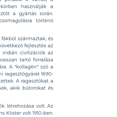
 körben használják a
ztót a gyártás során.
csomagolásra történő
 fákból származtak, és
következő fejlesztés az
 indián civilizációk az
hosszan tartó forralása
ra. A "kollagén" szó a
mi ragasztógyárat 1690-
tettek. A ragasztókat a
ek, akik bútorokat és
k létrehozása volt. Az
s Klister volt 1910-ben.