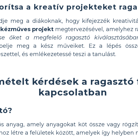
orítsa a kreatív projekteket raga
dje meg a diákoknak, hogy kifejezzék kreativi
 kézműves projekt
megtervezésével, amelyhez ra
tse őket a megfelelő ragasztó kiválasztásáb
pelje meg a kész műveiket. Ez a lépés össz
zettel, és emlékezetessé teszi a tanulást.
ételt kérdések a ragasztó f
kapcsolatban
tó?
s anyag, amely anyagokat köt össze vagy rögzít
hoz létre a felületek között, amelyek így helyben