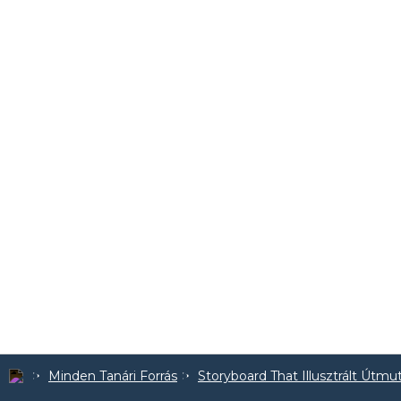
Minden Tanári Forrás
Storyboard That Illusztrált Útmu