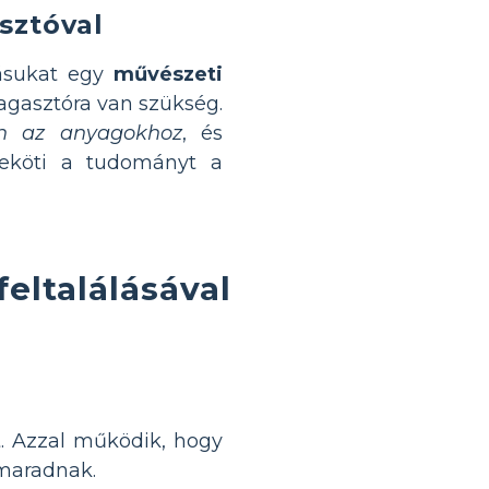
sztóval
tásukat egy
művészeti
gasztóra van szükség.
an az anyagokhoz
, és
eköti a tudományt a
eltalálásával
. Azzal működik, hogy
 maradnak.