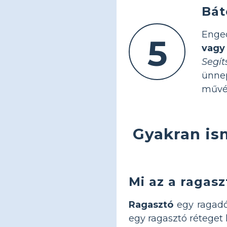
Bát
Enge
5
vagy
Segí
ünne
művés
Gyakran ism
Mi az a ragasz
Ragasztó
egy ragadó
egy ragasztó réteget 