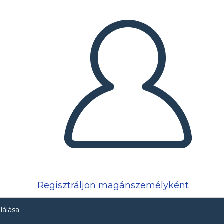
Regisztráljon magánszemélyként
lálása