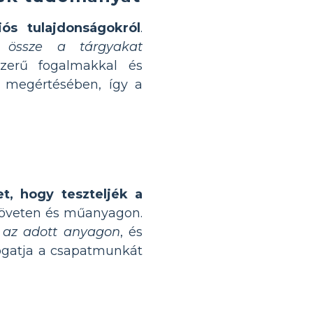
ós tulajdonságokról
.
 össze a tárgyakat
szerű fogalmakkal és
m megértésében, így a
et, hogy teszteljék a
szöveten és műanyagon.
n az adott anyagon
, és
ogatja a csapatmunkát