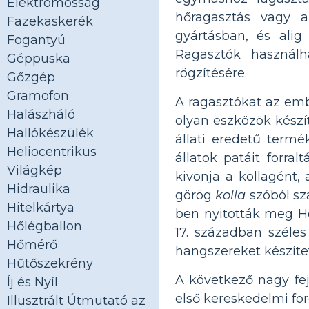
Elektromosság
hőragasztás vagy a
Fazekaskerék
gyártásban, és alig
Fogantyú
Ragasztók használh
Géppuska
rögzítésére.
Gőzgép
Gramofon
A ragasztókat az emb
Halászháló
olyan eszközök készít
Hallókészülék
állati eredetű termék
Heliocentrikus
állatok patáit forral
Világkép
kivonja a kollagént,
Hidraulika
görög
kolla
szóból sz
Hitelkártya
ben nyitották meg Hol
Hőlégballon
17. században széle
Hőmérő
hangszereket készítet
Hűtőszekrény
A következő nagy fej
Íj és Nyíl
első kereskedelmi forg
Illusztrált Útmutató az