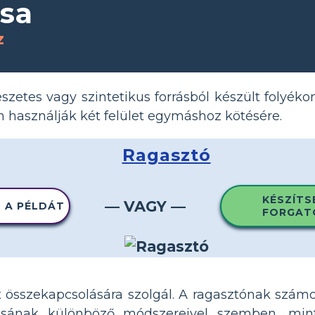
ása
z
szetes vagy szintetikus forrásból készült folyéko
 használják két felület egymáshoz kötésére.
Ragasztó
KÉSZÍTS
— VAGY —
 A PÉLDÁT
FORGAT
et összekapcsolására szolgál. A ragasztónak szám
sának különböző módszereivel szemben, mint