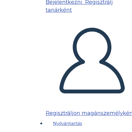
Bejelentkezni
Regisztrálj
tanárként
Regisztráljon magánszemélykén
Nyilvántartás