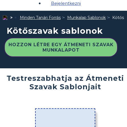
Bejelentkezni
Minden Tanári Forrás
Munkalap Sablonok
Kötősz
Kötőszavak sablonok
HOZZON LÉTRE EGY ÁTMENETI SZAVAK
MUNKALAPOT
Testreszabhatja az Átmeneti
Szavak Sablonjait