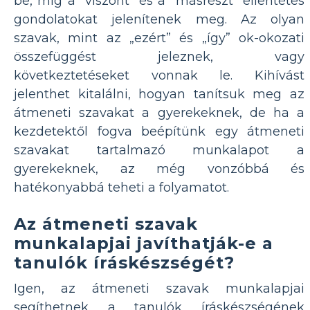
be, míg a "viszont" és a "másrészt" ellentétes
gondolatokat jelenítenek meg. Az olyan
szavak, mint az „ezért” és „így” ok-okozati
összefüggést jeleznek, vagy
következtetéseket vonnak le. Kihívást
jelenthet kitalálni, hogyan tanítsuk meg az
átmeneti szavakat a gyerekeknek, de ha a
kezdetektől fogva beépítünk egy átmeneti
szavakat tartalmazó munkalapot a
gyerekeknek, az még vonzóbbá és
hatékonyabbá teheti a folyamatot.
Az átmeneti szavak
munkalapjai javíthatják-e a
tanulók íráskészségét?
Igen, az átmeneti szavak munkalapjai
segíthetnek a tanulók íráskészségének