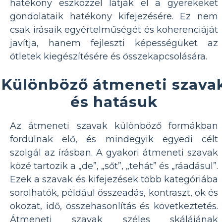
hatékony eszközzel látják el a gyerekeket
gondolataik hatékony kifejezésére. Ez nem
csak írásaik egyértelműségét és koherenciáját
javítja, hanem fejleszti képességüket az
ötletek kiegészítésére és összekapcsolására.
Különböző átmeneti szava
és hatásuk
Az átmeneti szavak különböző formákban
fordulnak elő, és mindegyik egyedi célt
szolgál az írásban. A gyakori átmeneti szavak
közé tartozik a „de”, „sőt”, „tehát” és „ráadásul”.
Ezek a szavak és kifejezések több kategóriába
sorolhatók, például összeadás, kontraszt, ok és
okozat, idő, összehasonlítás és következtetés.
Átmeneti szavak széles skálájának