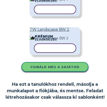
ELRENDEZÉS
SABLON MÁSOLÁSA
TW Landscape BW 2
PRÉMIUM
ELRENDEZÉS
SABLON MÁSOLÁSA
CSINÁLD MEG A SAJÁTOD
Ha ezt a tanulókhoz rendeli, másolja a
munkalapot a fiókjába, és mentse. Feladat
létrehozásakor csak válassza ki sablonként!