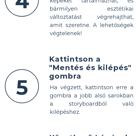
4
képeket tartalmazhat, és
bármilyen esztétikai
változtatást végrehajthat,
amit szeretne. A lehetőségek
végtelenek!
Kattintson a
"Mentés és kilépés"
gombra
5
Ha végzett, kattintson erre a
gombra a jobb alsó sarokban
a storyboardból való
kilépéshez.