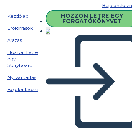
Bejelentkezn
HOZZON LÉTRE EGY
Kezdőlap
FORGATÓKÖNYVET
Erőforrások
Árazás
Hozzon Létre
egy
Storyboard
Nyilvántartás
Bejelentkezni