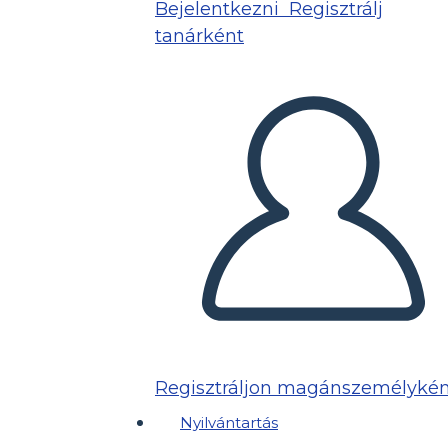
Bejelentkezni
Regisztrálj
tanárként
Regisztráljon magánszemélykén
Nyilvántartás