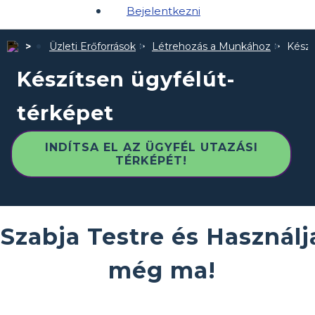
Bejelentkezni
Üzleti Erőforrások
Létrehozás a Munkához
Készí
Készítsen ügyfélút-
térképet
INDÍTSA EL AZ ÜGYFÉL UTAZÁSI
TÉRKÉPÉT!
Szabja Testre és Használj
még ma!