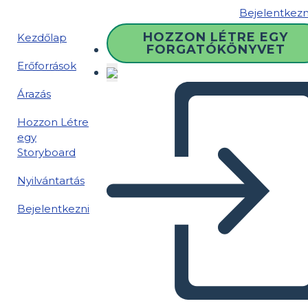
Bejelentkezn
HOZZON LÉTRE EGY
Kezdőlap
FORGATÓKÖNYVET
Erőforrások
Árazás
Hozzon Létre
egy
Storyboard
Nyilvántartás
Bejelentkezni