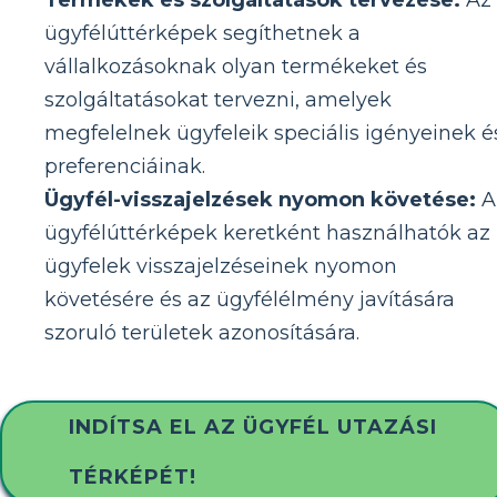
Termékek és szolgáltatások tervezése:
Az
ügyfélúttérképek segíthetnek a
vállalkozásoknak olyan termékeket és
szolgáltatásokat tervezni, amelyek
megfelelnek ügyfeleik speciális igényeinek é
preferenciáinak.
Ügyfél-visszajelzések nyomon követése:
A
ügyfélúttérképek keretként használhatók az
ügyfelek visszajelzéseinek nyomon
követésére és az ügyfélélmény javítására
szoruló területek azonosítására.
INDÍTSA EL AZ ÜGYFÉL UTAZÁSI
TÉRKÉPÉT!