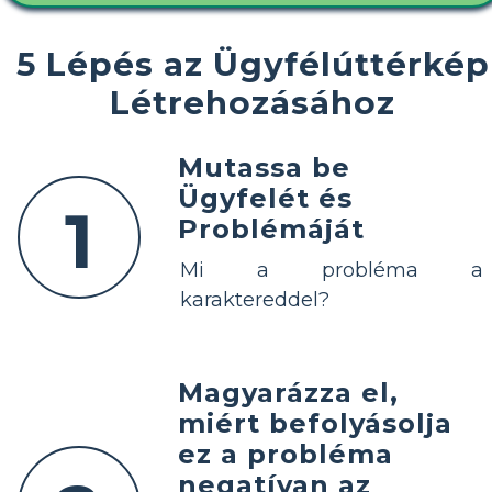
5 Lépés az Ügyfélúttérkép
Létrehozásához
Mutassa be
Ügyfelét és
1
Problémáját
Mi a probléma a
karaktereddel?
Magyarázza el,
miért befolyásolja
ez a probléma
negatívan az