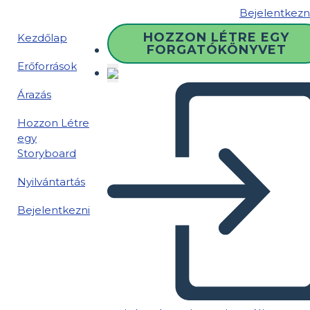
Bejelentkezn
HOZZON LÉTRE EGY
Kezdőlap
FORGATÓKÖNYVET
Erőforrások
Árazás
Hozzon Létre
egy
Storyboard
Nyilvántartás
Bejelentkezni