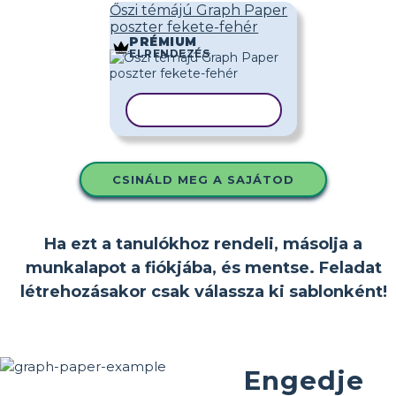
Őszi témájú Graph Paper
poszter fekete-fehér
PRÉMIUM
ELRENDEZÉS
SABLON MÁSOLÁSA
CSINÁLD MEG A SAJÁTOD
Ha ezt a tanulókhoz rendeli, másolja a
munkalapot a fiókjába, és mentse. Feladat
létrehozásakor csak válassza ki sablonként!
Engedje