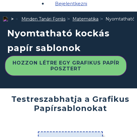
Bejelentkezni
Minden Tanári Forrás
Matematika
Nyomtatható k
Nyomtatható kockás
papír sablonok
HOZZON LÉTRE EGY GRAFIKUS PAPÍR
POSZTERT
Testreszabhatja a Grafikus
Papírsablonokat