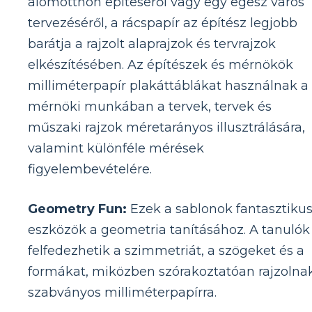
álomotthon építéséről vagy egy egész város
tervezéséről, a rácspapír az építész legjobb
barátja a rajzolt alaprajzok és tervrajzok
elkészítésében. Az építészek és mérnökök
milliméterpapír plakáttáblákat használnak a
mérnöki munkában a tervek, tervek és
műszaki rajzok méretarányos illusztrálására,
valamint különféle mérések
figyelembevételére.
Geometry Fun:
Ezek a sablonok fantasztiku
eszközök a geometria tanításához. A tanulók
felfedezhetik a szimmetriát, a szögeket és a
formákat, miközben szórakoztatóan rajzolna
szabványos milliméterpapírra.