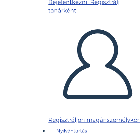
Bejelentkezni
Regisztrálj
tanárként
Regisztráljon magánszemélykén
Nyilvántartás