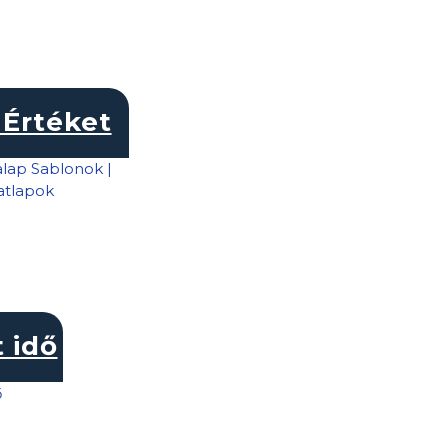
Értéket
t idő