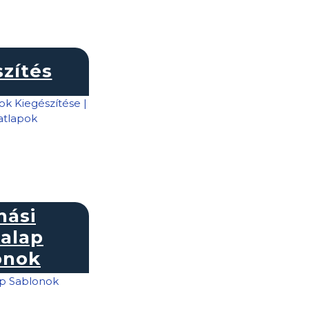
zítés
nási
alap
onok