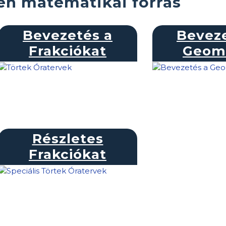
n matematikai forrás
Bevezetés a
Beveze
Frakciókat
Geome
Részletes
Frakciókat