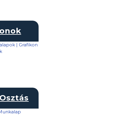
konok
Osztás