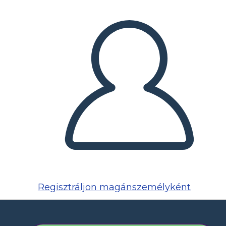
Regisztráljon magánszemélyként