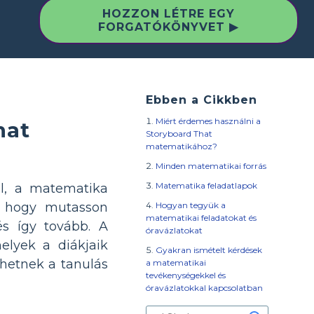
HOZZON LÉTRE EGY
FORGATÓKÖNYVET ▶
Ebben a Cikkben
Miért érdemes használni a
hat
Storyboard That
matematikához?
Minden matematikai forrás
Matematika feladatlapok
l, a matematika
Hogyan tegyük a
a, hogy mutasson
matematikai feladatokat és
s így tovább. A
óravázlatokat
elyek a diákjaik
Gyakran ismételt kérdések
hetnek a tanulás
a matematikai
tevékenységekkel és
óravázlatokkal kapcsolatban