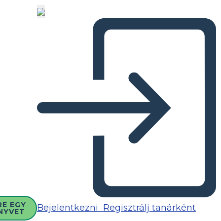
RE EGY
Bejelentkezni
Regisztrálj tanárként
NYVET