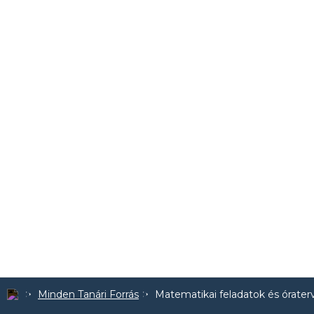
Minden Tanári Forrás
Matematikai feladatok és órater