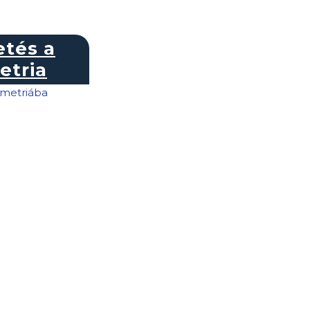
tés a
tria