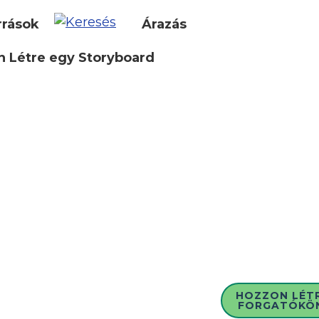
rrások
Árazás
 Létre egy Storyboard
HOZZON LÉT
FORGATÓKÖ