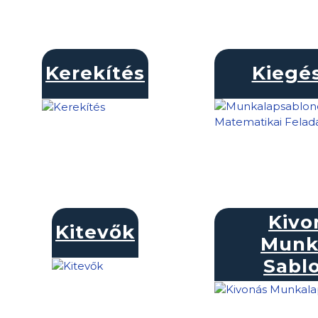
Kerekítés
Kiegés
Kivo
Kitevők
Munk
Sabl