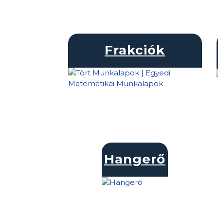
Frakciók
Hangerő