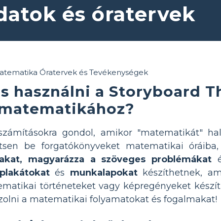
datok és óratervek
s használni a Storyboard T
matematikához?
zámításokra gondol, amikor "matematikát" hal
ítsen be forgatókönyveket matematikai óráib
makat, magyarázza a szöveges problémákat
é
plakátokat
és
munkalapokat
készíthetnek, am
ematikai történeteket vagy képregényeket készít
zolni a matematikai folyamatokat és fogalmakat!