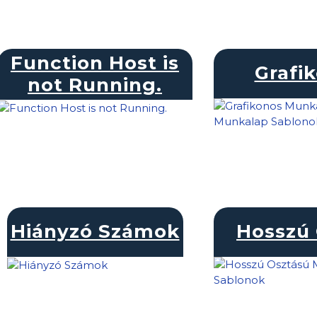
Function Host is
Grafi
not Running.
Hiányzó Számok
Hosszú 