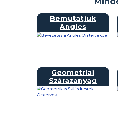
Minde
Bemutatjuk
Angles
Geometriai
Szárazanyag