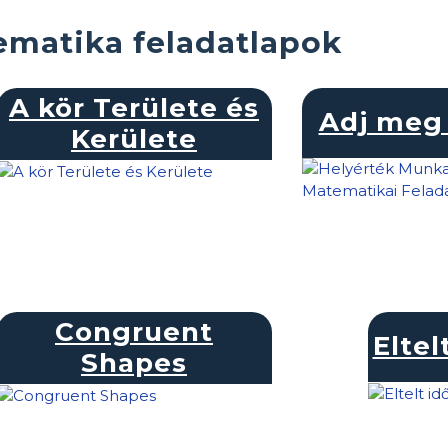
matika feladatlapok
A kör Területe és
Adj meg 
Kerülete
Congruent
Eltel
Shapes