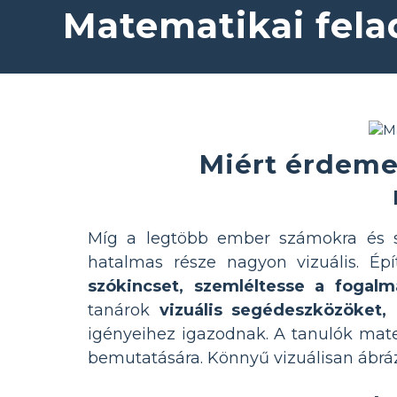
Matematikai fela
Miért érdeme
Míg a legtöbb ember számokra és s
hatalmas része nagyon vizuális. Ép
szókincset, szemléltesse a fogal
tanárok
vizuális segédeszközöket, 
igényeihez igazodnak. A tanulók mat
bemutatására. Könnyű vizuálisan ábrá