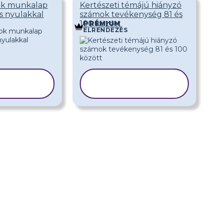
ok munkalap
Kertészeti témájú hiányzó
s nyulakkal
számok tevékenység 81 és
100 között
PRÉMIUM
ELRENDEZÉS
LON
SABLON
LÁSA
MÁSOLÁSA