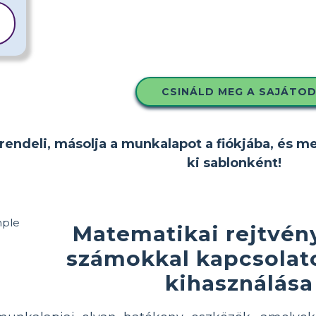
CSINÁLD MEG A SAJÁTO
rendeli, másolja a munkalapot a fiókjába, és m
ki sablonként!
Matematikai rejtvény
számokkal kapcsolat
kihasználása