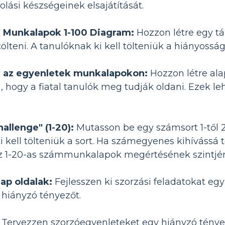
lási készségeinek elsajátítását.
 Munkalapok 1-100 Diagram:
Hozzon létre egy táb
tölteni. A tanulóknak ki kell tölteniük a hiányoss
 az egyenletek munkalapokon:
Hozzon létre ala
= 2), hogy a fiatal tanulók meg tudják oldani. Ezek 
allenge" (1-20):
Mutasson be egy számsort 1-től 2
i kell tölteniük a sort. Ha számegyenes kihívássá 
 1-20-as számmunkalapok megértésének szintjén á
ap oldalak:
Fejlesszen ki szorzási feladatokat eg
 hiányzó tényezőt.
Tervezzen szorzóegyenleteket egy hiányzó tényezőv