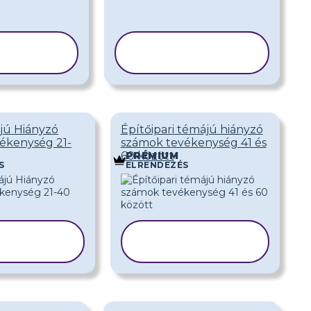
ABLON
SABLON
SOLÁSA
MÁSOLÁSA
jú Hiányzó
Építőipari témájú hiányzó
ékenység 21-
számok tevékenység 41 és
60 között
PRÉMIUM
S
ELRENDEZÉS
ABLON
SABLON
SOLÁSA
MÁSOLÁSA