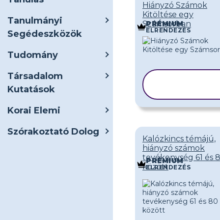
Hiányzó Számok
Kitöltése egy
Tanulmányi
Számsorban
PRÉMIUM
ELRENDEZÉS
Segédeszközök
Tudomány
Társadalom
SABLON
Kutatások
MÁSOLÁSA
Korai Elemi
Szórakoztató Dolog
Kalózkincs témájú,
hiányzó számok
tevékenység 61 és 
PRÉMIUM
között
ELRENDEZÉS