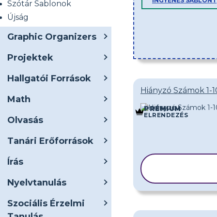
INGYENES SABLONT
Szótár Sablonok
Újság
Graphic Organizers
Projektek
Hallgatói Források
Hiányzó Számok 1-1
Math
PRÉMIUM
ELRENDEZÉS
Olvasás
Tanári Erőforrások
Írás
SABLON
MÁSOLÁS
Nyelvtanulás
Szociális Érzelmi
Tanulás