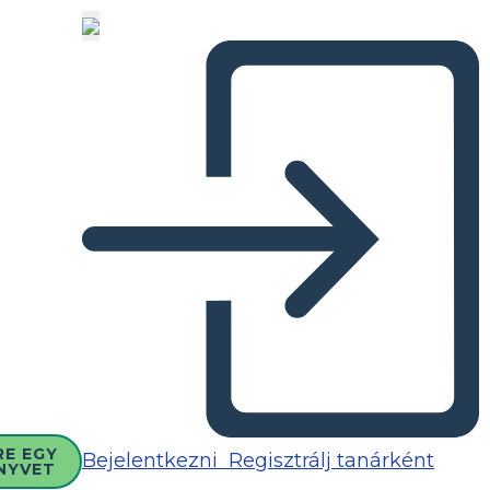
RE EGY
Bejelentkezni
Regisztrálj tanárként
NYVET