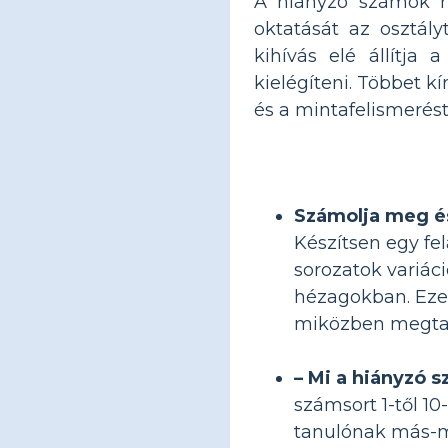
A hiányzó számok mu
oktatását az osztál
kihívás elé állítja
kielégíteni. Többet 
és a mintafelismerést
Számolja meg é
Készítsen egy fel
sorozatok variác
hézagokban. Ezek
miközben megtan
– Mi a hiányzó 
számsort 1-től 1
tanulónak más-má