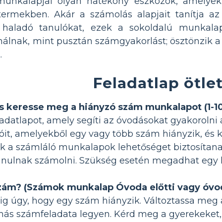
nkalapjai olyan hatékony eszközök, amelyek 
ytermekben. Akár a számolás alapjait tanítja a
 a haladó tanulókat, ezek a sokoldalú munkal
kínálnak, mint pusztán számgyakorlást; ösztönzik 
.
Feladatlap ötle
s keresse meg a hiányzó szám munkalapot (1-1
adatlapot, amely segíti az óvodásokat gyakorolni a
ióit, amelyekből egy vagy több szám hiányzik, és 
 a számláló munkalapok lehetőséget biztosítanak
ulnak számolni. Szükség esetén megadhat egy h
szám? (Számok munkalap Óvoda előtti vagy óvo
0-ig úgy, hogy egy szám hiányzik. Változtassa m
s számfeladata legyen. Kérd meg a gyerekeket, h