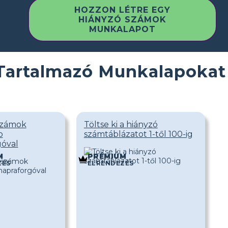
HOZZON LÉTRE EGY
HIÁNYZÓ SZÁMOK
MUNKALAPOT
 Tartalmazó Munkalapokat
számok
Töltse ki a hiányzó
p
számtáblázatot 1-től 100-ig
góval
M
PRÉMIUM
ZÉS
ELRENDEZÉS