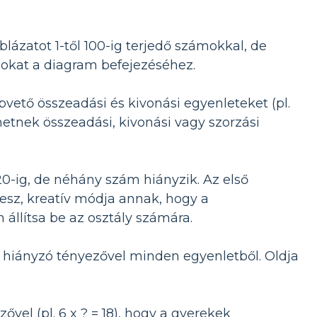
lázatot 1-től 100-ig terjedő számokkal, de
ágokat a diagram befejezéséhez.
pvető összeadási és kivonási egyenleteket (pl.
lehetnek összeadási, kivonási vagy szorzási
0-ig, de néhány szám hiányzik. Az első
tesz, kreatív módja annak, hogy a
llítsa be az osztály számára.
y hiányzó tényezővel minden egyenletből. Oldja
el (pl. 6 x ? = 18), hogy a gyerekek