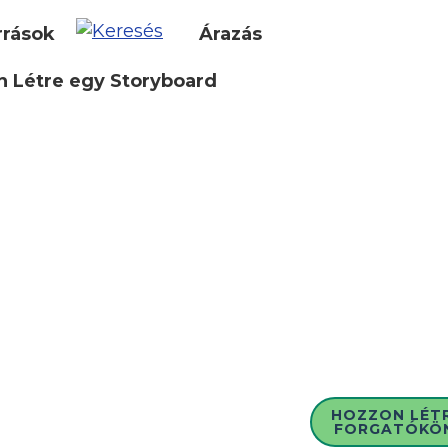
rrások
Árazás
 Létre egy Storyboard
HOZZON LÉT
FORGATÓKÖ