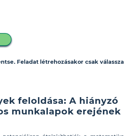
D
entse. Feladat létrehozásakor csak válassza
ek feloldása: A hiányzó
os munkalapok erejének