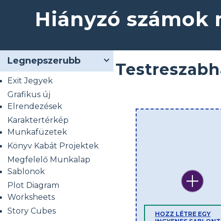
Hiányzó számok
Legnepszerubb
Testreszabh
Exit Jegyek
Grafikus új
Elrendezések
Karaktertérkép
Munkafüzetek
Könyv Kabát Projektek
Megfelelő Munkalap
Sablonok
Plot Diagram
Worksheets
Story Cubes
HOZZ LÉTRE EGY