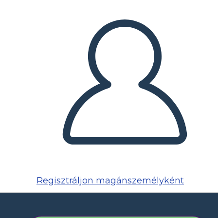
Regisztráljon magánszemélyként