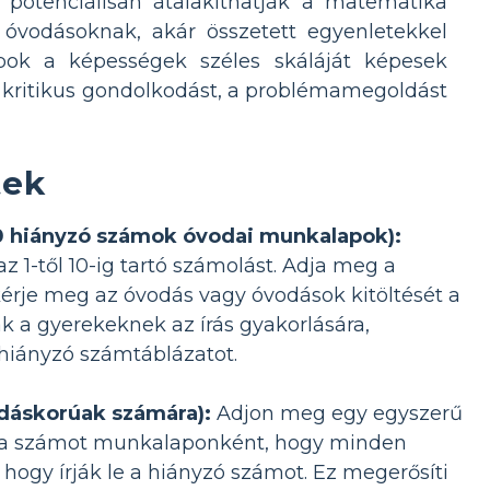
potenciálisan átalakíthatják a matematika
z óvodásoknak, akár összetett egyenletekkel
apok a képességek széles skáláját képesek
a kritikus gondolkodást, a problémamegoldást
tek
0 hiányzó számok óvodai munkalapok):
z 1-től 10-ig tartó számolást. Adja meg a
kérje meg az óvodás vagy óvodások kitöltését a
 a gyerekeknek az írás gyakorlására,
iányzó számtáblázatot.
dáskorúak számára):
Adjon meg egy egyszerű
eg a számot munkalaponként, hogy minden
ogy írják le a hiányzó számot. Ez megerősíti