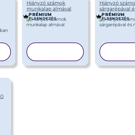
Hiányzó számok
Hiányzó szám
munkalap almával
sárgarépával é
PRÉMIUM
PRÉMIUM
ELRENDEZÉS
ELRENDEZÉS
SABLON
SAB
MÁSOLÁSA
MÁSO
80