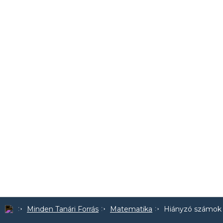
Minden Tanári Forrás
Matematika
Hiányzó számok