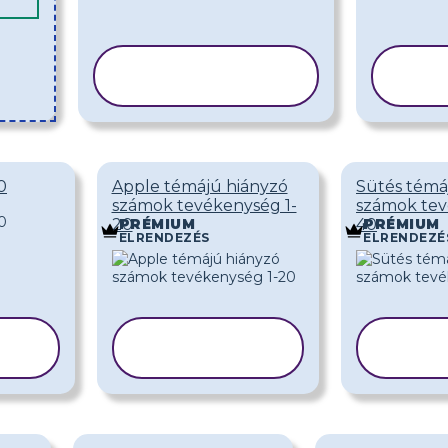
SABLON
S
MÁSOLÁSA
MÁ
0
Apple témájú hiányzó
Sütés témá
számok tevékenység 1-
számok tev
20
40
PRÉMIUM
PRÉMIUM
ELRENDEZÉS
ELRENDEZÉ
SABLON
S
A
MÁSOLÁSA
MÁ