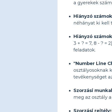
a gyerekek számo
Hiányzó számok
néhányat ki kell 
Hiányzó számok
3 + ? = 7, 8 - ? 
feladatok.
"Number Line Ch
osztályosoknak k
tevékenységet az
Szorzási munkal
meg az osztály a
Szorzási rejtély: