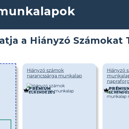
 munkalapok
atja a Hiányzó Számokat
Hiányzó számok
Hiányzó 
narancssárga munkalap
munkala
naprafor
PRÉMIUM
PRÉMIU
ELRENDEZÉS
ELRENDE