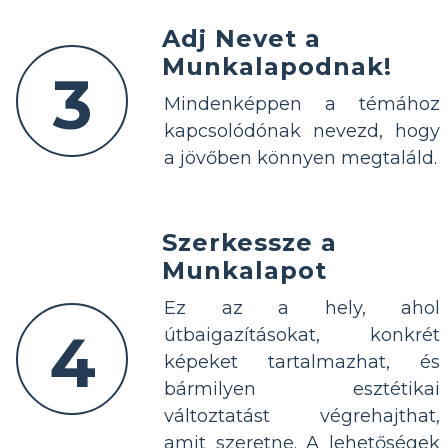
Adj Nevet a
Munkalapodnak!
3
Mindenképpen a témához
kapcsolódónak nevezd, hogy
a jövőben könnyen megtaláld.
Szerkessze a
Munkalapot
Ez az a hely, ahol
4
útbaigazításokat, konkrét
képeket tartalmazhat, és
bármilyen esztétikai
változtatást végrehajthat,
amit szeretne. A lehetőségek