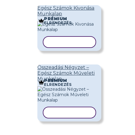
Egész Számok Kivonása
Munkalap
PRÉMIUM
ELRENDEZÉS
SABLON MÁSOLÁSA
Összeadási Négyzet –
Egész Számok Műveleti
Munkalap
PRÉMIUM
ELRENDEZÉS
SABLON MÁSOLÁSA