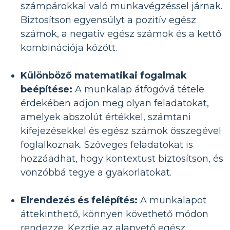
számpárokkal való munkavégzéssel járnak.
Biztosítson egyensúlyt a pozitív egész
számok, a negatív egész számok és a kettő
kombinációja között.
Különböző matematikai fogalmak
beépítése:
A munkalap átfogóvá tétele
érdekében adjon meg olyan feladatokat,
amelyek abszolút értékkel, számtani
kifejezésekkel és egész számok összegével
foglalkoznak. Szöveges feladatokat is
hozzáadhat, hogy kontextust biztosítson, és
vonzóbbá tegye a gyakorlatokat.
Elrendezés és felépítés:
A munkalapot
áttekinthető, könnyen követhető módon
rendezze. Kezdje az alapvető egész