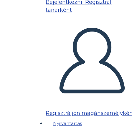
Bejelentkezni
Regisztrálj
tanárként
Regisztráljon magánszemélykén
Nyilvántartás