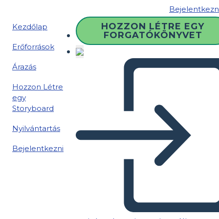
Bejelentkezn
HOZZON LÉTRE EGY
Kezdőlap
FORGATÓKÖNYVET
Erőforrások
Árazás
Hozzon Létre
egy
Storyboard
Nyilvántartás
Bejelentkezni