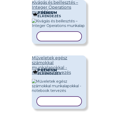
Kivágás és beillesztés –
Integer Operations
munkalap
PRÉMIUM
ELRENDEZÉS
SABLON MÁSOLÁSA
Műveletek egész
számokkal
munkalapokkal -
PRÉMIUM
notebook tervezés
ELRENDEZÉS
SABLON MÁSOLÁSA