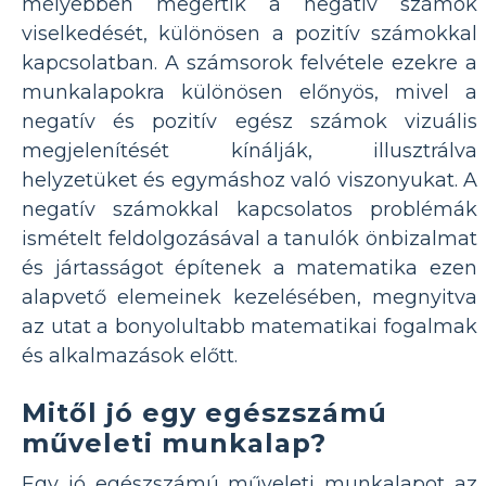
mélyebben megértik a negatív számok
viselkedését, különösen a pozitív számokkal
kapcsolatban. A számsorok felvétele ezekre a
munkalapokra különösen előnyös, mivel a
negatív és pozitív egész számok vizuális
megjelenítését kínálják, illusztrálva
helyzetüket és egymáshoz való viszonyukat. A
negatív számokkal kapcsolatos problémák
ismételt feldolgozásával a tanulók önbizalmat
és jártasságot építenek a matematika ezen
alapvető elemeinek kezelésében, megnyitva
az utat a bonyolultabb matematikai fogalmak
és alkalmazások előtt.
Mitől jó egy egészszámú
műveleti munkalap?
Egy jó egészszámú műveleti munkalapot az