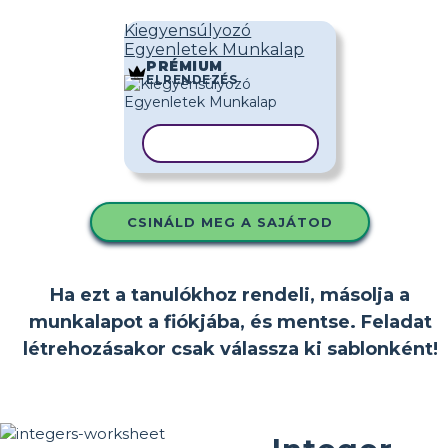
Kiegyensúlyozó
Egyenletek Munkalap
PRÉMIUM
ELRENDEZÉS
SABLON MÁSOLÁSA
CSINÁLD MEG A SAJÁTOD
Ha ezt a tanulókhoz rendeli, másolja a
munkalapot a fiókjába, és mentse. Feladat
létrehozásakor csak válassza ki sablonként!