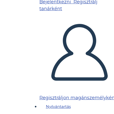
Bejelentkezni
Regisztrálj
tanárként
Regisztráljon magánszemélykén
Nyilvántartás