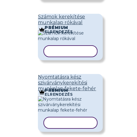
Számok kerekítése
munkalap rókával
PRÉMIUM
ELRENDEZÉS
SABLON MÁSOLÁSA
Nyomtatásra kész
szivárványkerekítési
munkalap fekete-fehér
PRÉMIUM
ELRENDEZÉS
SABLON MÁSOLÁSA