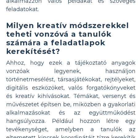
alkalmazzon valós példákat és szöveges
feladatokat.
Milyen kreatív módszerekkel
teheti vonzóvá a tanulók
számára a feladatlapok
kerekítését?
Ahhoz, hogy ezek a tájékoztató anyagok
vonzóak legyenek, használjon
történetmesélést, társasjátékokat, rejtélyeket,
digitális eszközöket, valós forgatókönyveket
és kreatív kihívásokat. Témákat, versenyt és
művészetet építsen be, miközben a gyakorlati
alkalmazásokat és az együttműködést
hangsúlyozza. Például hozzon létre egy
tevékenységet, amelyben a tanulók az
eltemetett kincsek koordinátáit tízre kerekítik