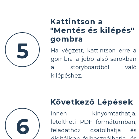
Kattintson a
"Mentés és kilépés"
gombra
5
Ha végzett, kattintson erre a
gombra a jobb alsó sarokban
a storyboardból való
kilépéshez.
Következő Lépések
Innen kinyomtathatja,
6
letöltheti PDF formátumban,
feladathoz csatolhatja és
digitálisan felhasználhatja, és