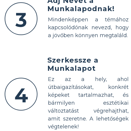
Adj Nevet a
Munkalapodnak!
3
Mindenképpen a témához
kapcsolódónak nevezd, hogy
a jövőben könnyen megtaláld.
Szerkessze a
Munkalapot
Ez az a hely, ahol
4
útbaigazításokat, konkrét
képeket tartalmazhat, és
bármilyen esztétikai
változtatást végrehajthat,
amit szeretne. A lehetőségek
végtelenek!