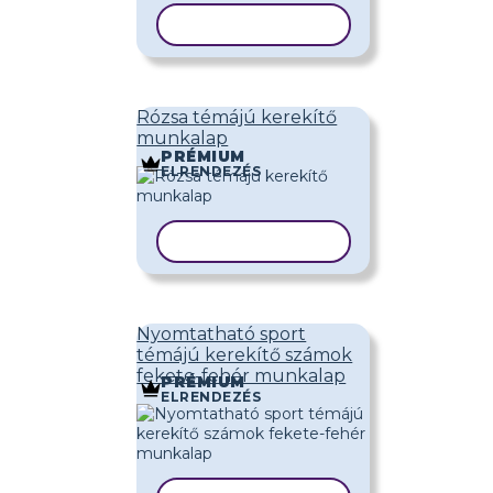
SABLON MÁSOLÁSA
Rózsa témájú kerekítő
munkalap
PRÉMIUM
ELRENDEZÉS
SABLON MÁSOLÁSA
Nyomtatható sport
témájú kerekítő számok
fekete-fehér munkalap
PRÉMIUM
ELRENDEZÉS