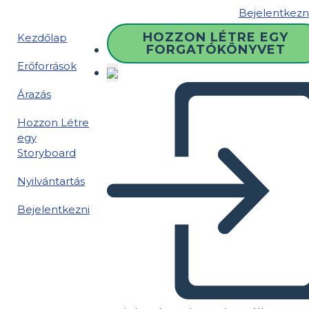
Bejelentkezn
HOZZON LÉTRE EGY
Kezdőlap
FORGATÓKÖNYVET
Erőforrások
Árazás
Hozzon Létre
egy
Storyboard
Nyilvántartás
Bejelentkezni