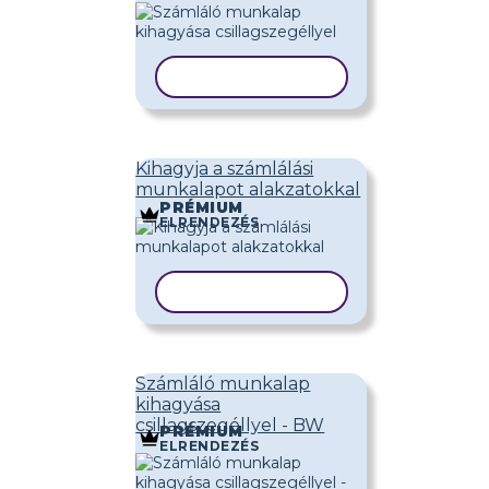
SABLON MÁSOLÁSA
Kihagyja a számlálási
munkalapot alakzatokkal
PRÉMIUM
ELRENDEZÉS
SABLON MÁSOLÁSA
Számláló munkalap
kihagyása
csillagszegéllyel - BW
PRÉMIUM
ELRENDEZÉS