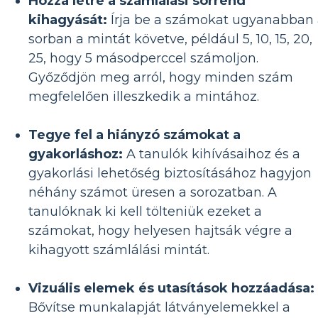
Hozza létre a számlálási sorrend
kihagyását:
Írja be a számokat ugyanabban
sorban a mintát követve, például 5, 10, 15, 20,
25, hogy 5 másodperccel számoljon.
Győződjön meg arról, hogy minden szám
megfelelően illeszkedik a mintához.
Tegye fel a hiányzó számokat a
gyakorláshoz:
A tanulók kihívásaihoz és a
gyakorlási lehetőség biztosításához hagyjon
néhány számot üresen a sorozatban. A
tanulóknak ki kell tölteniük ezeket a
számokat, hogy helyesen hajtsák végre a
kihagyott számlálási mintát.
Vizuális elemek és utasítások hozzáadása:
Bővítse munkalapját látványelemekkel a