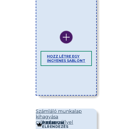
HOZZ LÉTRE EGY
INGYENES SABLONT
Számláló munkalap
kihagyása
csillagszegéllyel
PRÉMIUM
ELRENDEZÉS