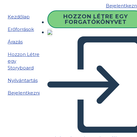
Bejelentkezn
HOZZON LÉTRE EGY
Kezdőlap
FORGATÓKÖNYVET
Erőforrások
Árazás
Hozzon Létre
egy
Storyboard
Nyilvántartás
Bejelentkezni