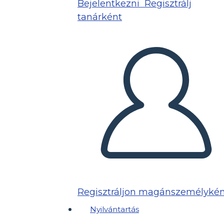
Bejelentkezni
Regisztrálj
tanárként
Regisztráljon magánszemélykén
Nyilvántartás