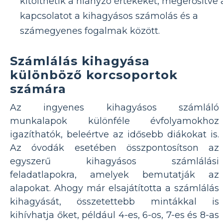
kitölthetik a hiányzó értékeket, megerősítve 
kapcsolatot a kihagyásos számolás és a
számegyenes fogalmak között.
Számlálás kihagyása
különböző korcsoportok
számára
Az ingyenes kihagyásos számláló
munkalapok különféle évfolyamokhoz
igazíthatók, beleértve az idősebb diákokat is.
Az óvodák esetében összpontosítson az
egyszerű kihagyásos számlálási
feladatlapokra, amelyek bemutatják az
alapokat. Ahogy már elsajátította a számlálás
kihagyását, összetettebb mintákkal is
kihívhatja őket, például 4-es, 6-os, 7-es és 8-as