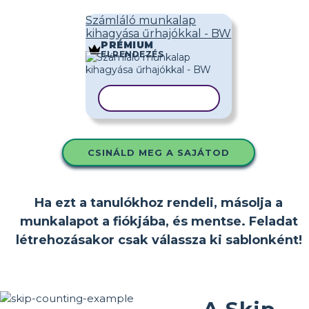
Számláló munkalap
kihagyása űrhajókkal - BW
PRÉMIUM
ELRENDEZÉS
SABLON MÁSOLÁSA
CSINÁLD MEG A SAJÁTOD
Ha ezt a tanulókhoz rendeli, másolja a
munkalapot a fiókjába, és mentse. Feladat
létrehozásakor csak válassza ki sablonként!