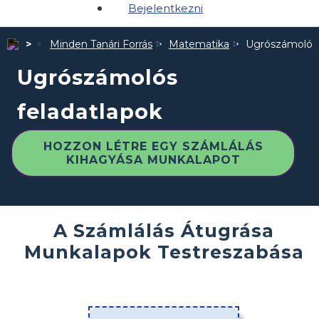
Bejelentkezni
Minden Tanári Forrás
Matematika
Ugrószámolós 
Ugrószámolós
feladatlapok
HOZZON LÉTRE EGY SZÁMLÁLÁS
KIHAGYÁSA MUNKALAPOT
A Számlálás Átugrása
Munkalapok Testreszabása