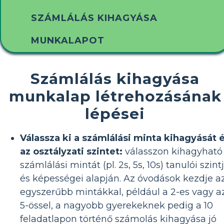
SZÁMLÁLÁS KIHAGYÁSA
MUNKALAPOT
Számlálás kihagyása
munkalap létrehozásának
lépései
Válassza ki a számlálási minta kihagyását 
az osztályzati szintet:
válasszon kihagyható
számlálási mintát (pl. 2s, 5s, 10s) tanulói szint
és képességei alapján. Az óvodások kezdje a
egyszerűbb mintákkal, például a 2-es vagy a
5-össel, a nagyobb gyerekeknek pedig a 10
feladatlapon történő számolás kihagyása jó